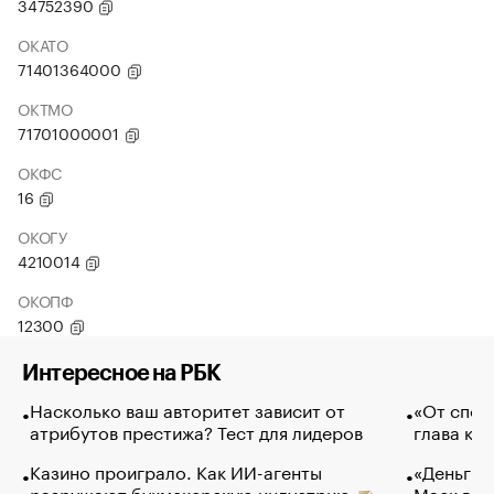
34752390
ОКАТО
71401364000
ОКТМО
71701000001
ОКФС
16
ОКОГУ
4210014
ОКОПФ
12300
Интересное на РБК
Насколько ваш авторитет зависит от
«От спор
атрибутов престижа? Тест для лидеров
глава ко
Казино проиграло. Как ИИ-агенты
«Деньги б
разрушают букмекерскую индустрию
Маск в и