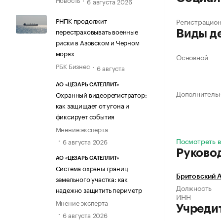
6 августа 2026
РНПК продолжит
Регистрацио
перестраховывать военные
Виды д
риски в Азовском и Черном
морях
Основной
РБК Бизнес
6 августа
АО «ЦЕЗАРЬ САТЕЛЛИТ»
Дополнитель
Охранный видеорегистратор:
как защищает от угона и
фиксирует события
Мнение эксперта
Посмотреть в
6 августа 2026
Руково
АО «ЦЕЗАРЬ САТЕЛЛИТ»
Система охраны границ
Бритовский 
земельного участка: как
Должность
надежно защитить периметр
ИНН
Мнение эксперта
Учреди
6 августа 2026