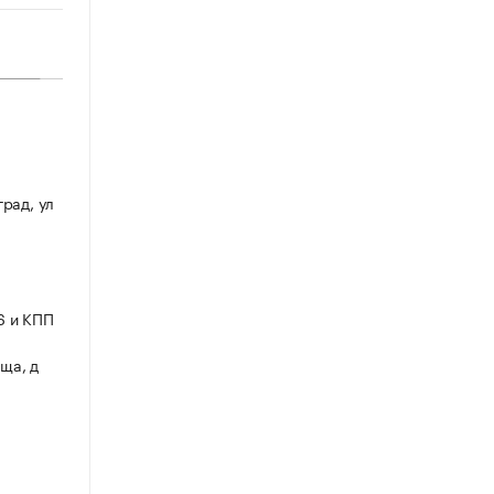
град, ул
6 и КПП
ща, д