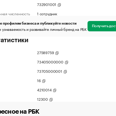
732901001
чная численность
1 сотрудник
е профилем бизнеса и публикуйте новости
Получить дос
 узнаваемость и развивайте личный бренд на РБК
татистики
27589759
73405000000
73705000001
16
4210014
12300
есное на РБК