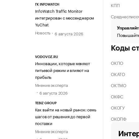
КПП
ГК INFOWATCH
InfoWatch Traffic Monitor
Среднесписо
интегрирован с мессенджером
YuChat
Управляйт
Новость
6 августа 2026
Повышайте
Коды с
VODOVOZ.RU
ОКПО
Инновации, которые меняют
питьевой режим и влияют на
ОКАТО
прибыль
ОКТМО
Мнение эксперта
6 августа 2026
ОКФС
TEBIZ GROUP
ОКОГУ
Как выйти на новый рынок: семь
шагов от решения до первой
ОКОПФ
поставки
Мнение эксперта
Интер
6 августа 2026