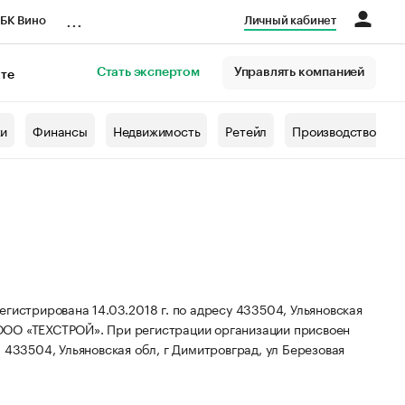
...
БК Вино
Личный кабинет
Стать экспертом
Управлять компанией
кте
азета
жи
Финансы
Недвижимость
Ретейл
Производство
рирована 14.03.2018 г. по адресу 433504, Ульяновская
 ООО «ТЕХСТРОЙ».
При регистрации организации присвоен
433504, Ульяновская обл, г Димитровград, ул Березовая