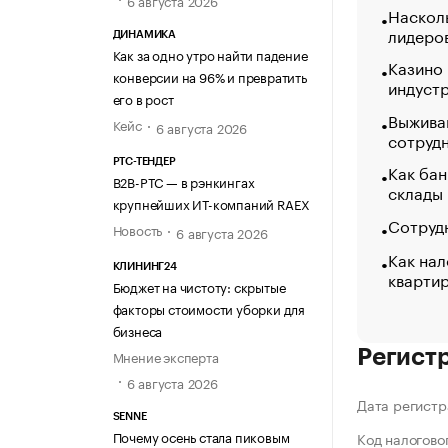
Насколь
лидеро
ДИНАМИКА
Как за одно утро найти падение
Казино
конверсии на 96% и превратить
индуст
его в рост
Выжива
Кейс
6 августа 2026
сотруд
РТС-ТЕНДЕР
Как бан
В2В-РТС — в рэнкингах
склады
крупнейших ИТ-компаний RAEX
Сотрудн
Новость
6 августа 2026
Как нал
КЛИНИНГ24
кварти
Бюджет на чистоту: скрытые
факторы стоимости уборки для
бизнеса
Регист
Мнение эксперта
6 августа 2026
Дата регистр
SENNE
Почему осень стала пиковым
Код налогово