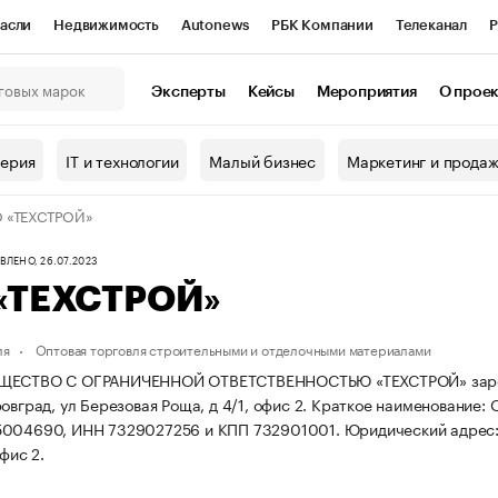
асли
Недвижимость
Autonews
РБК Компании
Телеканал
Р
К Курсы
РБК Life
Тренды
Визионеры
Национальные проекты
Эксперты
Кейсы
Мероприятия
О прое
онный клуб
Исследования
Кредитные рейтинги
Франшизы
Г
терия
IT и технологии
Малый бизнес
Маркетинг и прода
Проверка контрагентов
Политика
Экономика
Бизнес
 «ТЕХСТРОЙ»
ы
ЛЕНО, 26.07.2023
«ТЕХСТРОЙ»
ля
Оптовая торговля строительными и отделочными материалами
ЩЕСТВО С ОГРАНИЧЕННОЙ ОТВЕТСТВЕННОСТЬЮ «ТЕХСТРОЙ» зарегист
овград, ул Березовая Роща, д 4/1, офис 2.
Краткое наименование:
5004690, ИНН 7329027256 и КПП 732901001.
Юридический адрес: 
офис 2.