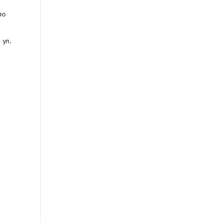
по
 ул.