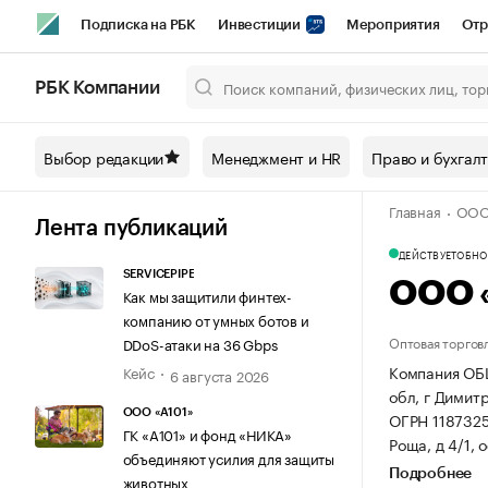
Подписка на РБК
Инвестиции
Мероприятия
Отр
Спорт
Школа управления РБК
РБК Образование
РБ
РБК Компании
Город
Стиль
Крипто
РБК Бизнес-среда
Дискусси
Выбор редакции
Менеджмент и HR
Право и бухгал
Спецпроекты СПб
Конференции СПб
Спецпроекты
Главная
ООО
Технологии и медиа
Финансы
Рынок наличной валют
Лента публикаций
ДЕЙСТВУЕТ
ОБНОВ
SERVICEPIPE
ООО 
Как мы защитили финтех-
компанию от умных ботов и
Оптовая торгов
DDoS-атаки на 36 Gbps
Компания ОБ
Кейс
6 августа 2026
обл, г Димитр
ООО «А101»
ОГРН 118732
ГК «А101» и фонд «НИКА»
Роща, д 4/1, 
объединяют усилия для защиты
Подробнее
животных