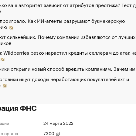
ко ваш авторитет зависит от атрибутов престижа? Тест д
в
 проиграло. Как ИИ-агенты разрушают букмекерскую
рию
ют сильнейших. Почему компании избавляются от лучших
ников
к Wildberries резко нарастил кредиты селлерам до атак н
ики открыли новый способ вредить компаниям. Зачем им
оговики ищут доходы неработающих покупателей яхт и
р
рация ФНС
ации
24 марта 2022
го органа
7300