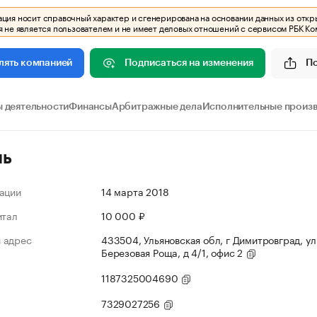
ия носит справочный характер и сгенерирована на основании данных из откр
 не является пользователем и не имеет деловых отношений с сервисом РБК Ко
Подписаться на изменения
П
лять компанией
 деятельности
Финансы
Арбитражные дела
Исполнительные произ
ль
ации
14 марта 2018
итал
10 000 ₽
 адрес
433504, Ульяновская обл, г Димитровград, ул
Березовая Роща, д 4/1, офис 2
1187325004690
7329027256