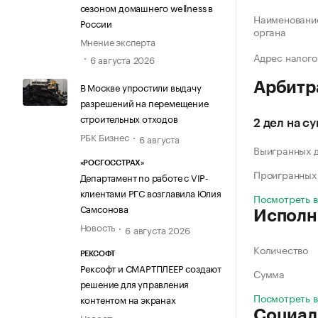
сезоном домашнего wellness в
Наименование
России
органа
Мнение эксперта
Адрес налого
6 августа 2026
Арбитр
В Москве упростили выдачу
разрешений на перемещение
строительных отходов
2 дел на с
РБК Бизнес
6 августа
Выигранных 
«РОСГОССТРАХ»
Проигранных
Департамент по работе с VIP-
клиентами РГС возглавила Юлия
Посмотреть 
Самсонова
Исполн
Новость
6 августа 2026
Количество
РЕКСОФТ
Рексофт и СМАРТПЛЕЕР создают
Сумма
решение для управления
Посмотреть 
контентом на экранах
Социал
Новость