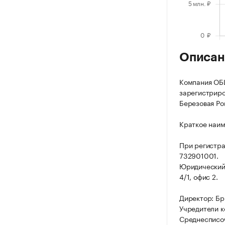
Описан
Компания О
зарегистриро
Березовая Рощ
Краткое наи
При регистр
732901001.
Юридический 
4/1, офис 2.
Директор: Бр
Учредители к
Среднесписоч