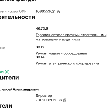
нный номер СФР
1096553621
еятельности
46.73.6
Торговля оптовая прочими строительными
материалами и изделиями
ные
33.12
Ремонт машин и оборудования
33.14
Ремонт электрического оборудования
се (6)
дители
Алексей Александрович
Директор
730203205386
тели