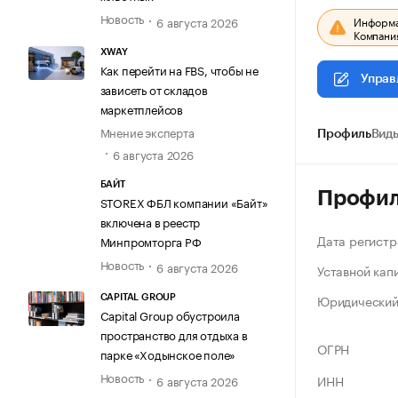
Новость
6 августа 2026
Информац
Компания
XWAY
Как перейти на FBS, чтобы не
Управ
зависеть от складов
маркетплейсов
Мнение эксперта
Профиль
Виды
6 августа 2026
БАЙТ
Профи
STOREX ФБЛ компании «Байт»
включена в реестр
Дата регистр
Минпромторга РФ
Новость
6 августа 2026
Уставной кап
Юридический
CAPITAL GROUP
Capital Group обустроила
пространство для отдыха в
ОГРН
парке «Ходынское поле»
Новость
ИНН
6 августа 2026