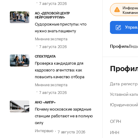
7 августа 2026
Информац
Компания
АО «ДЕЛОВОЙ ЦЕНТР
НЕЙРОХИРУРГИИ»
Судорожные приступы: что
Управ
нужно знать пациенту
Мнение эксперта
7 августа 2026
Профиль
Виды
СПЕКТРДАТА
Проверка кандидатов для
Профи
кадрового агентства: как
повысить качество отбора
Дата регистр
Мнение эксперта
7 августа 2026
Уставной кап
Юридический
АНО «АИПР»
Почему московские зарядные
станции работают не в полную
ОГРН
силу
Интервью
7 августа 2026
ИНН