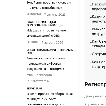
Эквайринг простыми словами:
Насколь
что нужно знать бизнесу
лидеро
Интервью
7 августа 2026
Казино
индуст
БЛАГОТВОРИТЕЛЬНЫЙ
ОБРАЗОВАТЕЛЬНЫЙ ФОНД
Выжива
«МАРХАМАТ»
«Мархамат» провел летние
сотруд
смены для детей с ОВЗ
Как бан
Новость
7 августа 2026
склады
ИССЛЕДОВАТЕЛЬСКИЙ ЦЕНТР «АБП»
Сотрудн
(ABL)
Рейтинг как капитал: кому
Как нал
принадлежит цифровая
кварти
репутация на платформах
Мнение эксперта
7 августа 2026
Регист
SERVICEPIPE
Эшелонированная оборона: как
Дата регистр
защищать бизнес от
Код налогово
современных киберугроз