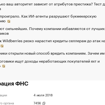
ко ваш авторитет зависит от атрибутов престижа? Тест д
в
 проиграло. Как ИИ-агенты разрушают букмекерскую
рию
ют сильнейших. Почему компании избавляются от лучших
ников
к Wildberries резко нарастил кредиты селлерам до атак н
ики открыли новый способ вредить компаниям. Зачем им
оговики ищут доходы неработающих покупателей яхт и
р
рация ФНС
ации
4 июля 2018
го органа
7456