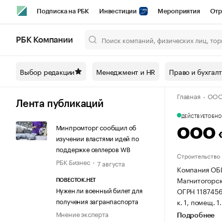
Подписка на РБК
Инвестиции
Мероприятия
Отр
Спорт
Школа управления РБК
РБК Образование
РБ
РБК Компании
Город
Стиль
Крипто
РБК Бизнес-среда
Дискусси
Выбор редакции
Менеджмент и HR
Право и бухгал
Спецпроекты СПб
Конференции СПб
Спецпроекты
Главная
ООО
Технологии и медиа
Финансы
Рынок наличной валют
Лента публикаций
ДЕЙСТВУЕТ
ОБНОВ
Минпромторг сообщил об
ООО 
изучении властями идей по
поддержке селлеров WB
Строительство
РБК Бизнес
7 августа
Компания ОБ
Магнитогорск,
ПОВЕСТОК.НЕТ
Нужен ли военный билет для
ОГРН 118745
получения загранпаспорта
к. 1, помещ. 1.
Мнение эксперта
Подробнее