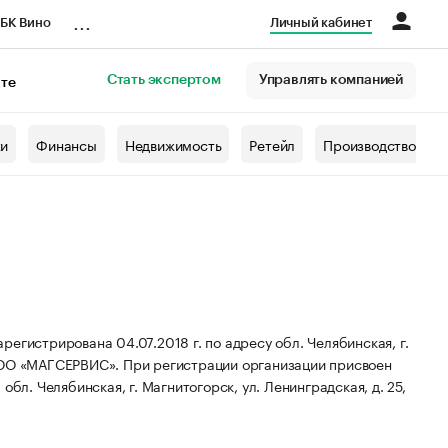
...
БК Вино
Личный кабинет
Стать экспертом
Управлять компанией
кте
азета
жи
Финансы
Недвижимость
Ретейл
Производство
трирована 04.07.2018 г. по адресу обл. Челябинская, г.
ООО «МАГСЕРВИС».
При регистрации организации присвоен
бл. Челябинская, г. Магнитогорск, ул. Ленинградская, д. 25,