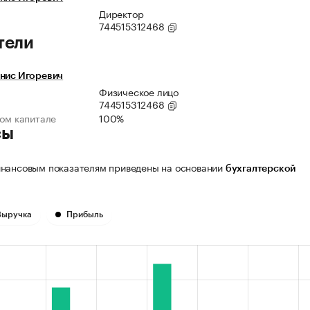
Директор
744515312468
тели
енис Игоревич
Физическое лицо
744515312468
ном капитале
100%
сы
нансовым показателям приведены на основании
бухгалтерской
Выручка
Прибыль