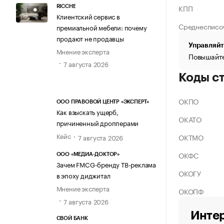
КПП
RICCHE
Клиентский сервис в
Среднесписо
премиальной мебели: почему
продают не продавцы
Управляйт
Мнение эксперта
Повышайте
7 августа 2026
Коды с
ОКПО
ООО ПРАВОВОЙ ЦЕНТР «ЭКСПЕРТ»
Как взыскать ущерб,
ОКАТО
причиненный дропперами
Кейс
ОКТМО
7 августа 2026
ОКФС
ООО «МЕДИА-ДОКТОР»
Зачем FMCG-бренду ТВ-реклама
ОКОГУ
в эпоху диджитал
Мнение эксперта
ОКОПФ
7 августа 2026
Интер
СВОЙ БАНК