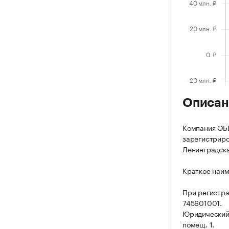
Описан
Компания О
зарегистриров
Ленинградская,
Краткое наи
При регистр
745601001.
Юридический а
помещ. 1.