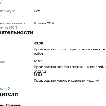
и
держку за
Нет
д
его изменения в
10 июля 2026
ъектов МСП
еятельности
43.39
Производство прочих отделочных и заверша
работ
ные
13.92
Производство готовых текстильных изделий, 
одежды
13.93
Производство ковров и ковровых изделий
се (45)
дители
енис Игоревич