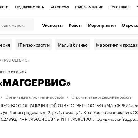
асли
Недвижимость
Autonews
РБК Компании
Телеканал
Р
К Курсы
РБК Life
Тренды
Визионеры
Национальные проекты
Эксперты
Кейсы
Мероприятия
О прое
онный клуб
Исследования
Кредитные рейтинги
Франшизы
Г
терия
IT и технологии
Малый бизнес
Маркетинг и прода
Проверка контрагентов
Политика
Экономика
Бизнес
 «МАГСЕРВИС»
ы
ЛЕНО, 09.12.2019
«МАГСЕРВИС»
Организация строительных работ
Строительные отделочные работы
ЩЕСТВО С ОГРАНИЧЕННОЙ ОТВЕТСТВЕННОСТЬЮ «МАГСЕРВИС» зарегис
 ул. Ленинградская, д. 25, к. 1, помещ. 1.
Краткое наименование: 
6027692, ИНН 7456040034 и КПП 745601001.
Юридический адрес: о