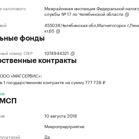
 налогового
Межрайонная инспекция Федеральной налог
службы № 17 по Челябинской области
вой
455038,Челябинская обл,Магнитогорск г,Лен
кт,65
ьные фонды
нный номер СФР
1074944321
рственные контракты
 ООО «МАГСЕРВИС»:
в 1 государственном контракте на сумму 777 738 ₽
все
 МСП
ния
10 августа 2018
Микропредприятие
лучателей
Да