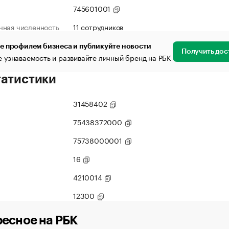
745601001
чная численность
11 сотрудников
е профилем бизнеса и публикуйте новости
Получить дос
 узнаваемость и развивайте личный бренд на РБК
татистики
31458402
75438372000
75738000001
16
4210014
12300
есное на РБК