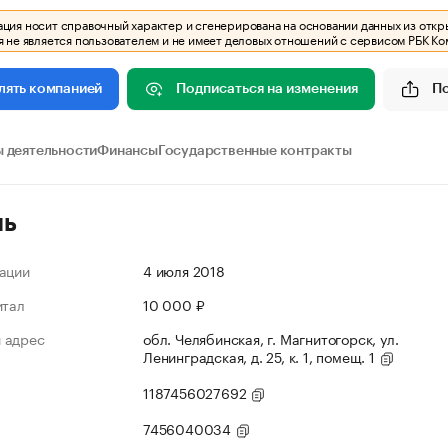
ия носит справочный характер и сгенерирована на основании данных из откр
 не является пользователем и не имеет деловых отношений с сервисом РБК Ко
Подписаться на изменения
П
лять компанией
 деятельности
Финансы
Государственные контракты
ль
ации
4 июля 2018
итал
10 000 ₽
 адрес
обл. Челябинская, г. Магнитогорск, ул.
Ленинградская, д. 25, к. 1, помещ. 1
1187456027692
7456040034