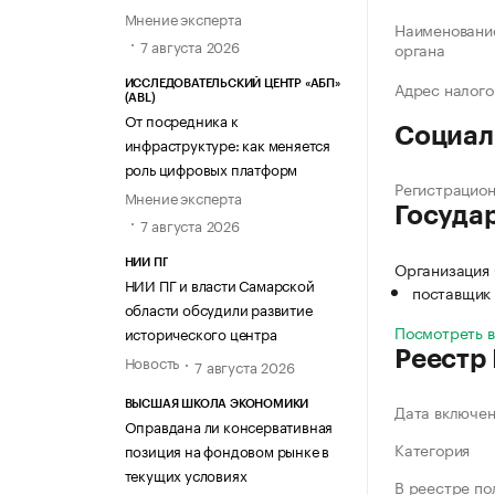
Мнение эксперта
Наименование
7 августа 2026
органа
Адрес налого
ИССЛЕДОВАТЕЛЬСКИЙ ЦЕНТР «АБП»
(ABL)
От посредника к
Социал
инфраструктуре: как меняется
роль цифровых платформ
Регистрацио
Мнение эксперта
Госуда
7 августа 2026
Организация
НИИ ПГ
НИИ ПГ и власти Самарской
поставщик 
области обсудили развитие
Посмотреть 
исторического центра
Реестр
Новость
7 августа 2026
ВЫСШАЯ ШКОЛА ЭКОНОМИКИ
Дата включе
Оправдана ли консервативная
Категория
позиция на фондовом рынке в
текущих условиях
В реестре по