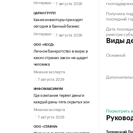
Интервью
господдержк
7 августа 2026
Получила под
ЦАРАН ГРУПП
последний го
Какие инвесторы приходят
сегодня в банный бизнес
Дата последн
Интервью
реестре суб
7 августа 2026
Виды д
ООО «НССД»
Личное банкротство в мире: в
Основной
каких странах закон не щадит
человека
Мнение эксперта
Дополнитель
7 августа 2026
ИНФОМАКСИМУМ
Где компания теряет деньги
каждый день: пять скрытых зон
Мнение эксперта
Посмотреть в
7 августа 2026
Руково
ООО «СТАВНИ»
Жилье на вырост: как меняется
Теплицкий Д