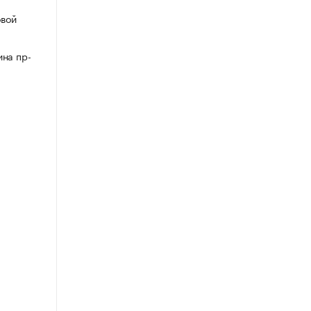
овой
ина пр-