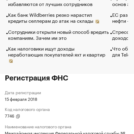
избавляются от лучших сотрудников
основ эф
Как банк Wildberries резко нарастил
ЕС разре
кредиты селлерам до атак на склады
нефти — 
Сотрудники открыли новый способ вредить
Стресс о
компаниям. Зачем им это
доходов 
Как налоговики ищут доходы
Что обви
неработающих покупателей яхт и квартир
для Tele
Регистрация ФНС
Дата регистрации
15 февраля 2018
Код налогового органа
7746
Наименование налогового органа
Межрайонная инспекция Федеральной налоговой службы №