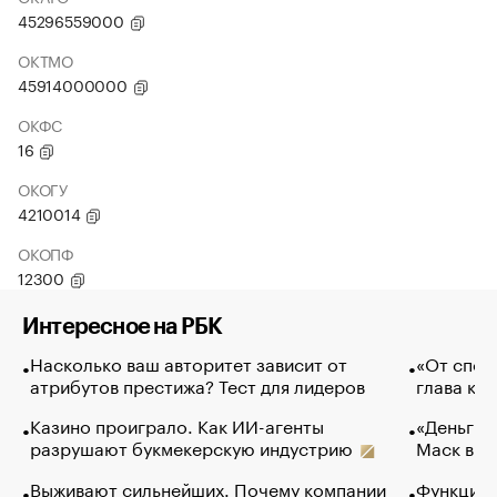
45296559000
ОКТМО
45914000000
ОКФС
16
ОКОГУ
4210014
ОКОПФ
12300
Интересное на РБК
Насколько ваш авторитет зависит от
«От спор
атрибутов престижа? Тест для лидеров
глава ко
Казино проиграло. Как ИИ-агенты
«Деньги б
разрушают букмекерскую индустрию
Маск в и
Выживают сильнейших. Почему компании
Функции 