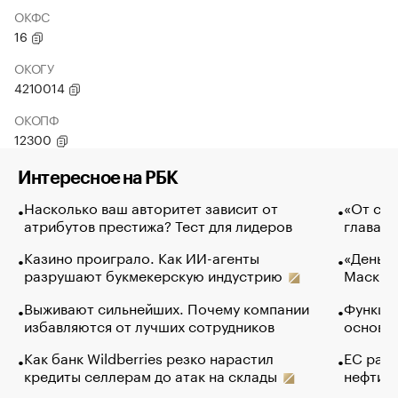
ОКФС
16
ОКОГУ
4210014
ОКОПФ
12300
Интересное на РБК
Насколько ваш авторитет зависит от
«От спо
атрибутов престижа? Тест для лидеров
глава к
Казино проиграло. Как ИИ-агенты
«Деньги
разрушают букмекерскую индустрию
Маск в 
Выживают сильнейших. Почему компании
Функции
избавляются от лучших сотрудников
основ э
Как банк Wildberries резко нарастил
ЕС раз
кредиты селлерам до атак на склады
нефти —