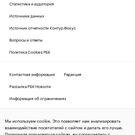
Статистика и аудитория
Источники данных
Источник отчетности Контур.Фокус
Вопросы и ответы
Политика Cookies РБК
Контактная информация
Редакция
Рассылка РБК Новости
Информация об ограничениях
Правовая информация
О соблюдении авторских прав
Мы используем cookie. Это позволяет нам анализировать
© АО «РОСБИЗНЕСКОНСАЛТИНГ»,
1995–2026.
Сообщения
и материалы информационного агентства «РБК»
взаимодействие посетителей с сайтом и делать его лучше.
(зарегистрировано Федеральной службой по надзору в сфере
Продолжая пользоваться сайтом, вы соглашаетесь с