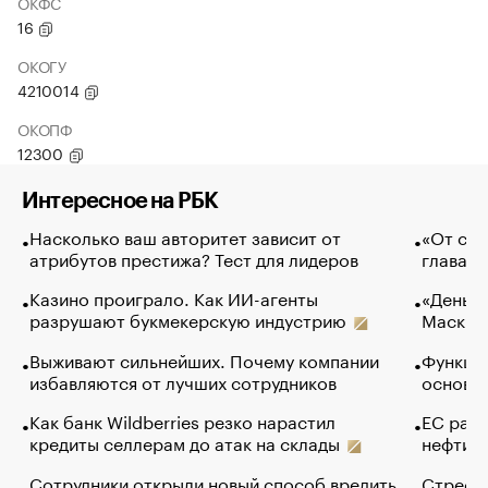
ОКФС
16
ОКОГУ
4210014
ОКОПФ
12300
Интересное на РБК
Насколько ваш авторитет зависит от
«От спо
атрибутов престижа? Тест для лидеров
глава к
Казино проиграло. Как ИИ-агенты
«Деньги
разрушают букмекерскую индустрию
Маск в 
Выживают сильнейших. Почему компании
Функции
избавляются от лучших сотрудников
основ э
Как банк Wildberries резко нарастил
ЕС раз
кредиты селлерам до атак на склады
нефти —
Сотрудники открыли новый способ вредить
Стресс 