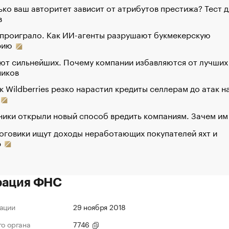
ко ваш авторитет зависит от атрибутов престижа? Тест д
в
 проиграло. Как ИИ-агенты разрушают букмекерскую
рию
ют сильнейших. Почему компании избавляются от лучших
ников
к Wildberries резко нарастил кредиты селлерам до атак н
ики открыли новый способ вредить компаниям. Зачем им
оговики ищут доходы неработающих покупателей яхт и
р
рация ФНС
ации
29 ноября 2018
го органа
7746