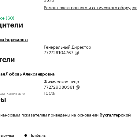
33.13
Ремонт электронного и оптического оборудо
се (60)
дители
ена Борисовна
Генеральный Директор
772729104767
тели
ая Любовь Александровна
Физическое лицо
772729080361
ном капитале
100%
сы
нансовым показателям приведены на основании
бухгалтерской
Выручка
Прибыль