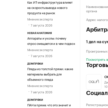
Как ИТ-инфраструктура влияет
Наименование
на скорость вывода нового
органа
продукта на рынок
Мнение эксперта
Адрес налого
7 августа 2026
Арбитр
НОВАЯ АНАТОМИЯ
Аппараты и уколы: почему
1 дел на с
спрос смещается и в чем подвох
Мнение эксперта
Проигранных
7 августа 2026
Посмотреть 
Торгов
ДОМПРЯЖИ
Пледы из толстой пряжи: какие
материалы выбрать для
O
объемного пледа
Да
Мнение эксперта
10
7 августа 2026
Социал
ДОМПРЯЖИ
Регистрацио
ПАН в пряже: что это значит и