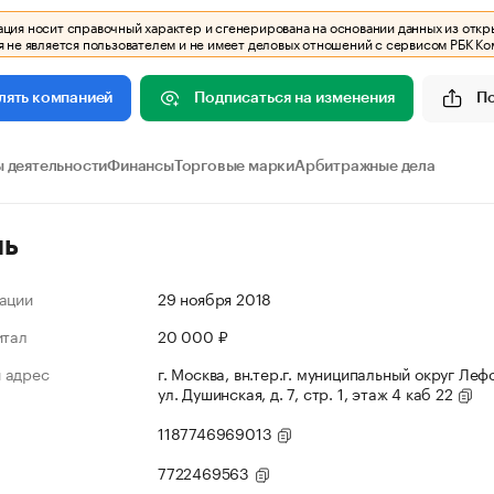
ия носит справочный характер и сгенерирована на основании данных из откр
 не является пользователем и не имеет деловых отношений с сервисом РБК Ко
Подписаться на изменения
П
лять компанией
 деятельности
Финансы
Торговые марки
Арбитражные дела
ль
ации
29 ноября 2018
итал
20 000 ₽
 адрес
г. Москва, вн.тер.г. муниципальный округ Леф
ул. Душинская, д. 7, стр. 1, этаж 4 каб 22
1187746969013
7722469563