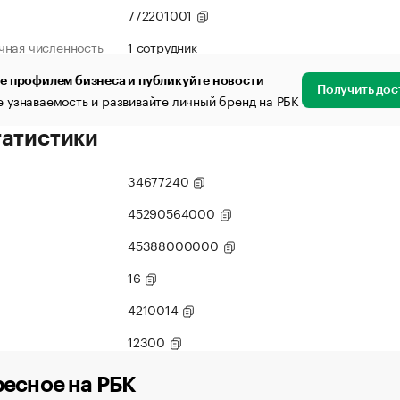
772201001
чная численность
1 сотрудник
е профилем бизнеса и публикуйте новости
Получить дос
 узнаваемость и развивайте личный бренд на РБК
татистики
34677240
45290564000
45388000000
16
4210014
12300
есное на РБК