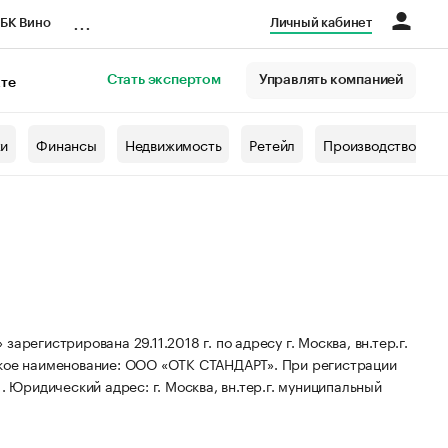
...
БК Вино
Личный кабинет
Стать экспертом
Управлять компанией
кте
азета
жи
Финансы
Недвижимость
Ретейл
Производство
стрирована 29.11.2018 г. по адресу г. Москва, вн.тер.г.
кое наименование: ООО «ОТК СТАНДАРТ».
При регистрации
1.
Юридический адрес: г. Москва, вн.тер.г. муниципальный