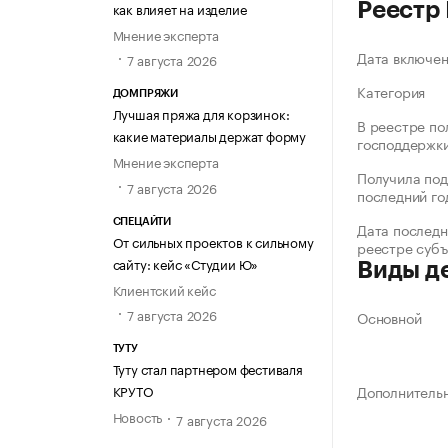
как влияет на изделие
Реестр
Мнение эксперта
Дата включе
7 августа 2026
Категория
ДОМПРЯЖИ
Лучшая пряжа для корзинок:
В реестре по
какие материалы держат форму
господдержк
Мнение эксперта
Получила под
7 августа 2026
последний го
СПЕЦАЙТИ
Дата последн
От сильных проектов к сильному
реестре суб
сайту: кейс «Студии Ю»
Виды д
Клиентский кейс
7 августа 2026
Основной
ТУТУ
Туту стал партнером фестиваля
КРУТО
Дополнитель
Новость
7 августа 2026