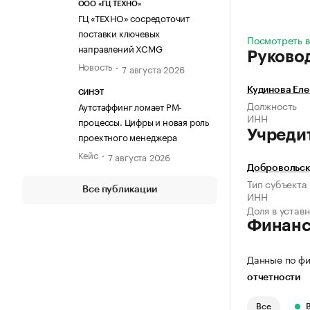
ООО «ГЦ ТЕХНО»
ГЦ «ТЕХНО» сосредоточит
поставки ключевых
Посмотреть в
направлений XCMG
Руково
Новость
7 августа 2026
Кудинова Ел
СИНЭТ
Должность
Аутстаффинг ломает PM-
ИНН
процессы. Цифры и новая роль
Учреди
проектного менеджера
Кейс
7 августа 2026
Добровольск
Тип субъекта
Все публикации
ИНН
Доля в устав
Финан
Данные по фи
отчетности
Все