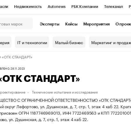
асли
Недвижимость
Autonews
РБК Компании
Телеканал
Р
К Курсы
РБК Life
Тренды
Визионеры
Национальные проекты
Эксперты
Кейсы
Мероприятия
О прое
онный клуб
Исследования
Кредитные рейтинги
Франшизы
Г
терия
IT и технологии
Малый бизнес
Маркетинг и прода
Проверка контрагентов
Политика
Экономика
Бизнес
 «ОТК СТАНДАРТ»
ы
ЛЕНО, 28.11.2023
«ОТК СТАНДАРТ»
проектирование
Технические испытания и исследования
ЕСТВО С ОГРАНИЧЕННОЙ ОТВЕТСТВЕННОСТЬЮ «ОТК СТАНДАРТ» зареги
 округ Лефортово, ул. Душинская, д. 7, стр. 1, этаж 4 каб 22.
Крат
 присвоен ОГРН 1187746969013, ИНН 7722469563 и КПП 77220100
во, ул. Душинская, д. 7, стр. 1, этаж 4 каб 22.