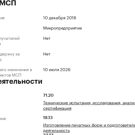
 МСП
ния
10 декабря 2018
Микропредприятие
лучателей
Нет
и
держку за
Нет
д
его изменения в
10 июля 2026
ъектов МСП
еятельности
71.20
Технические испытания, исследования, анали
сертификация
ные
18.13
Изготовление печатных форм и подготовител
деятельность