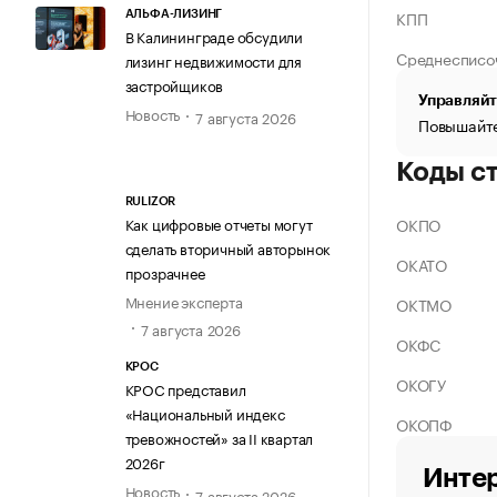
КПП
АЛЬФА-ЛИЗИНГ
В Калининграде обсудили
Среднесписо
лизинг недвижимости для
застройщиков
Управляйт
Новость
7 августа 2026
Повышайте
Коды с
RULIZOR
ОКПО
Как цифровые отчеты могут
сделать вторичный авторынок
ОКАТО
прозрачнее
Мнение эксперта
ОКТМО
7 августа 2026
ОКФС
КРОС
ОКОГУ
КРОС представил
«Национальный индекс
ОКОПФ
тревожностей» за II квартал
2026г
Интер
Новость
7 августа 2026