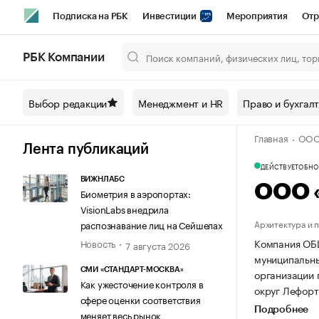
Подписка на РБК
Инвестиции
Мероприятия
Отр
Спорт
Школа управления РБК
РБК Образование
РБ
РБК Компании
Город
Стиль
Крипто
РБК Бизнес-среда
Дискусси
Выбор редакции
Менеджмент и HR
Право и бухгал
Спецпроекты СПб
Конференции СПб
Спецпроекты
Главная
ООО
Технологии и медиа
Финансы
Рынок наличной валют
Лента публикаций
ДЕЙСТВУЕТ
ОБНОВ
ВИЖНЛАБС
ООО 
Биометрия в аэропортах:
VisionLabs внедрила
Архитектура и 
распознавание лиц на Сейшелах
Компания ОБЩ
Новость
7 августа 2026
муниципальный
СМИ «СТАНДАРТ-МОСКВА»
организации
Как ужесточение контроля в
округ Лефорто
сфере оценки соответствия
Подробнее
меняет весь рынок