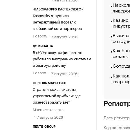
Насколь
лидеро
«ЛАБОРАТОРИЯ КАСПЕРСКОГО»
Kaspersky запустила
Казино
интерактивный портал о
индуст
глобальной сети партнеров
Выжива
Новость
7 августа 2026
сотруд
ДОМИНАНТА
Как бан
В «НУН» ведутся финальные
склады
работы по внутренним системам
Сотрудн
и благоустройству
Новость
7 августа 2026
Как нал
кварти
СЕРКОВА МАРКЕТИНГ
Стратегическая система
управляемой прибыли: где
бизнес зарабатывает
Регист
Мнение эксперта
7 августа 2026
Дата регистр
Код налогово
ITENTIS GROUP