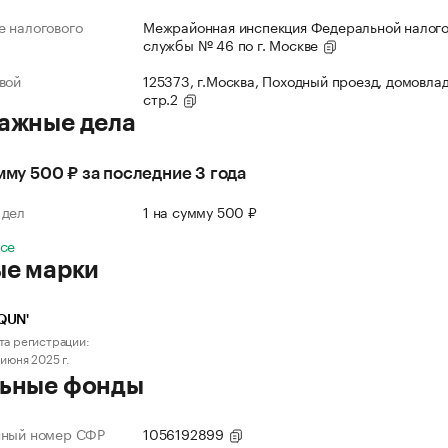
 налогового
Межрайонная инспекция Федеральной налог
службы № 46 по г. Москве
вой
125373, г.Москва, Походный проезд, домовлад
стр.2
ажные дела
умму 500 ₽ за последние 3 года
 дел
1 на сумму 500 ₽
все
ые марки
QUN'
та регистрации:
 июня 2025 г.
ьные фонды
нный номер СФР
1056192899