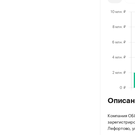
Описан
Компания О
зарегистриров
Лефортово, ул