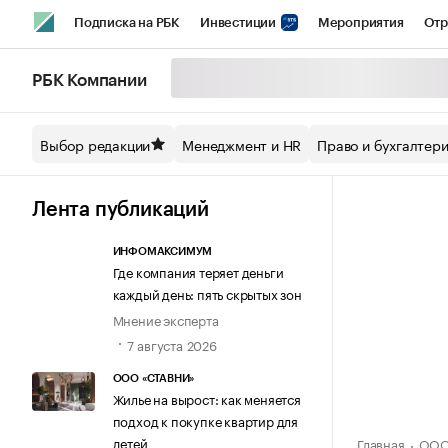
Подписка на РБК
Инвестиции
Мероприятия
Отр
Спорт
Школа управления РБК
РБК Образование
РБ
РБК Компании
Стиль
Крипто
РБК Бизнес-среда
Дискуссионный кл
Выбор редакции
Менеджмент и HR
Право и бухгалтер
Спецпроекты СПб
Конференции СПб
Спецпроекты
Технологии и медиа
Финансы
Рынок наличной валют
Лента публикаций
ИНФОМАКСИМУМ
Где компания теряет деньги
каждый день: пять скрытых зон
Мнение эксперта
7 августа 2026
ООО «СТАВНИ»
Жилье на вырост: как меняется
подход к покупке квартир для
детей
Главная
ООО