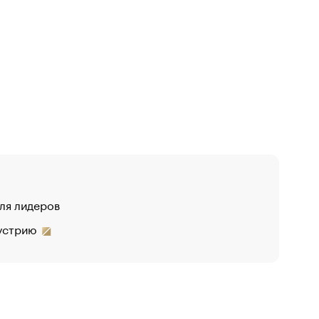
для лидеров
дустрию