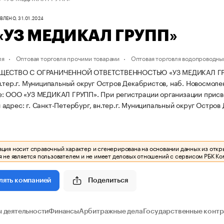
ЛЕНО, 31.01.2024
«УЗ МЕДИКАЛ ГРУПП»
ля
Оптовая торговля прочими товарами
Оптовая торговля водопроводны
ЩЕСТВО С ОГРАНИЧЕННОЙ ОТВЕТСТВЕННОСТЬЮ «УЗ МЕДИКАЛ ГРУПП» 
.тер.г. Муниципальный округ Остров Декабристов, наб. Новосмоленс
е: ООО «УЗ МЕДИКАЛ ГРУПП».
При регистрации организации прис
дрес: г. Санкт-Петербург, вн.тер.г. Муниципальный округ Остров Д
ия носит справочный характер и сгенерирована на основании данных из откр
 не является пользователем и не имеет деловых отношений с сервисом РБК Ко
Поделиться
лять компанией
 деятельности
Финансы
Арбитражные дела
Государственные конт