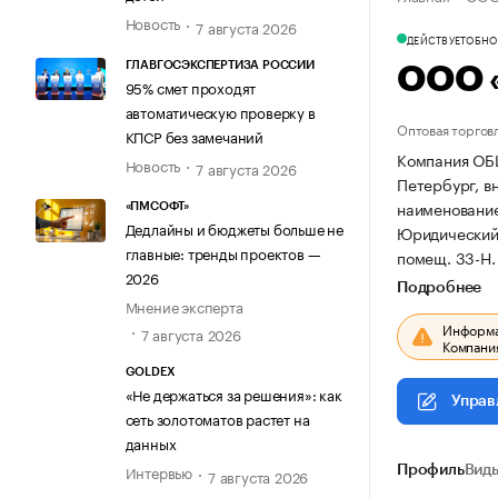
Новость
7 августа 2026
ДЕЙСТВУЕТ
ОБНОВ
ГЛАВГОСЭКСПЕРТИЗА РОССИИ
ООО 
95% смет проходят
автоматическую проверку в
Оптовая торгов
КПСР без замечаний
Компания ОБ
Новость
7 августа 2026
Петербург, вн
наименовани
«ПМСОФТ»
Дедлайны и бюджеты больше не
Юридический а
главные: тренды проектов —
помещ. 33-Н.
2026
Подробнее
Мнение эксперта
Информац
7 августа 2026
Компания
GOLDEX
«Не держаться за решения»: как
Управ
сеть золотоматов растет на
данных
Интервью
Профиль
Виды
7 августа 2026