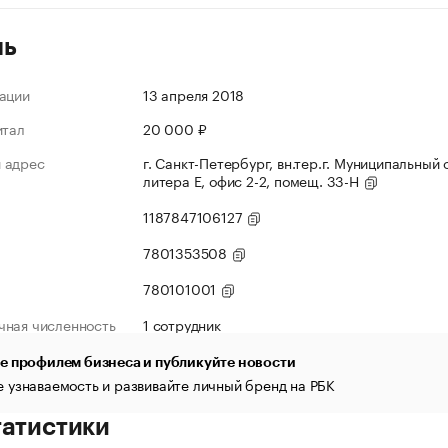
ль
ации
13 апреля 2018
итал
20 000 ₽
 адрес
г. Санкт-Петербург, вн.тер.г. Муниципальный 
литера Е, офис 2-2, помещ. 33-Н
1187847106127
7801353508
780101001
чная численность
1 сотрудник
е профилем бизнеса и публикуйте новости
 узнаваемость и развивайте личный бренд на РБК
татистики