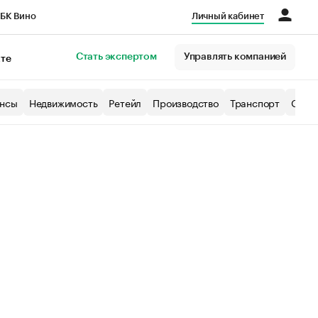
БК Вино
Личный кабинет
Город
Стать экспертом
Управлять компанией
кте
нсы
Недвижимость
Ретейл
Производство
Транспорт
Образ