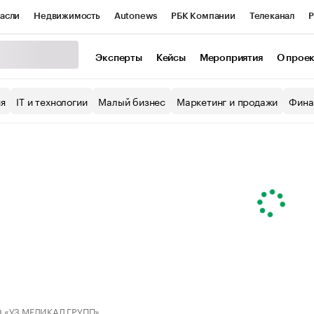
асли
Недвижимость
Autonews
РБК Компании
Телеканал
Р
К Курсы
РБК Life
Тренды
Визионеры
Национальные проекты
Эксперты
Кейсы
Мероприятия
О прое
уб
Исследования
Кредитные рейтинги
Франшизы
Газета
ия
IT и технологии
Малый бизнес
Маркетинг и продажи
Фина
Проверка контрагентов
Политика
Экономика
Бизнес
ы
 «УЗ МЕДИКАЛ ГРУПП»