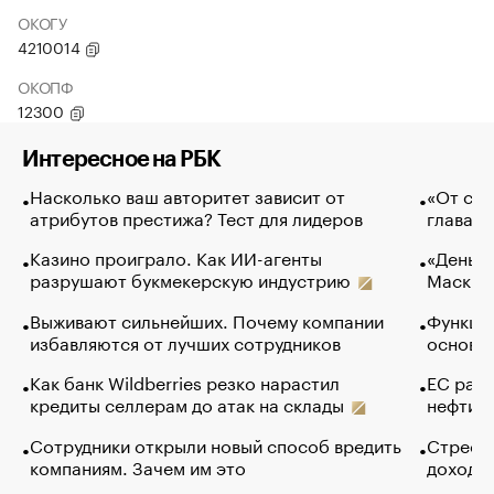
ОКОГУ
4210014
ОКОПФ
12300
Интересное на РБК
Насколько ваш авторитет зависит от
«От спо
атрибутов престижа? Тест для лидеров
глава к
Казино проиграло. Как ИИ-агенты
«Деньги
разрушают букмекерскую индустрию
Маск в 
Выживают сильнейших. Почему компании
Функции
избавляются от лучших сотрудников
основ э
Как банк Wildberries резко нарастил
ЕС раз
кредиты селлерам до атак на склады
нефти —
Сотрудники открыли новый способ вредить
Стресс 
компаниям. Зачем им это
доходов