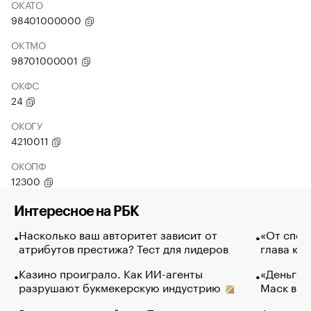
ОКАТО
98401000000
ОКТМО
98701000001
ОКФС
24
ОКОГУ
4210011
ОКОПФ
12300
Интересное на РБК
Насколько ваш авторитет зависит от
«От спор
атрибутов престижа? Тест для лидеров
глава ко
Казино проиграло. Как ИИ-агенты
«Деньги б
разрушают букмекерскую индустрию
Маск в и