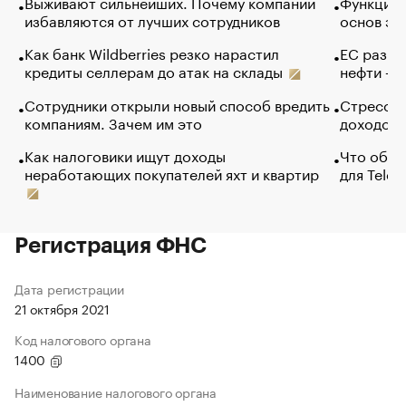
Выживают сильнейших. Почему компании
Функции 
избавляются от лучших сотрудников
основ эф
Как банк Wildberries резко нарастил
ЕС разре
кредиты селлерам до атак на склады
нефти — 
Сотрудники открыли новый способ вредить
Стресс о
компаниям. Зачем им это
доходов 
Как налоговики ищут доходы
Что обви
неработающих покупателей яхт и квартир
для Tele
Регистрация ФНС
Дата регистрации
21 октября 2021
Код налогового органа
1400
Наименование налогового органа