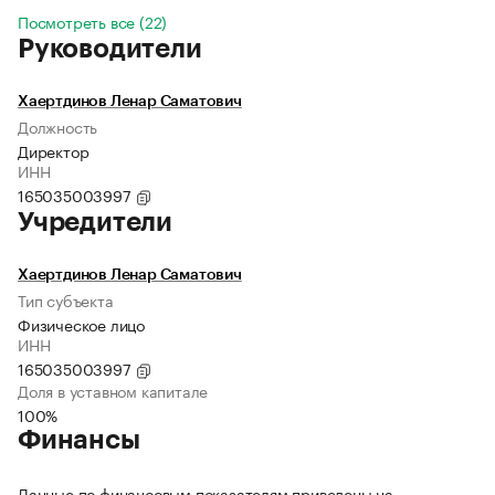
Посмотреть все (22)
Руководители
Хаертдинов Ленар Саматович
Должность
Директор
ИНН
165035003997
Учредители
Хаертдинов Ленар Саматович
Тип субъекта
Физическое лицо
ИНН
165035003997
Доля в уставном капитале
100%
Финансы
Данные по финансовым показателям приведены на