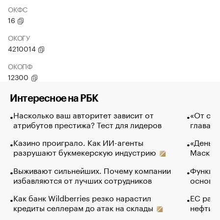
ОКФС
16
ОКОГУ
4210014
ОКОПФ
12300
Интересное на РБК
Насколько ваш авторитет зависит от
«От спо
атрибутов престижа? Тест для лидеров
глава к
Казино проиграло. Как ИИ-агенты
«Деньги
разрушают букмекерскую индустрию
Маск в 
Выживают сильнейших. Почему компании
Функции
избавляются от лучших сотрудников
основ э
Как банк Wildberries резко нарастил
ЕС раз
кредиты селлерам до атак на склады
нефти —