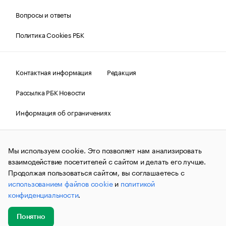
Вопросы и ответы
Политика Cookies РБК
Контактная информация
Редакция
Рассылка РБК Новости
Информация об ограничениях
Правовая информация
О соблюдении авторских прав
Мы используем cookie. Это позволяет нам анализировать
© АО «РОСБИЗНЕСКОНСАЛТИНГ»,
1995–2026.
Сообщения
и материалы информационного агентства «РБК»
взаимодействие посетителей с сайтом и делать его лучше.
(зарегистрировано Федеральной службой по надзору в сфере
Продолжая пользоваться сайтом, вы соглашаетесь с
связи, информационных технологий и массовых
использованием файлов cookie
и
политикой
коммуникаций (Роскомнадзор) 09.12.2015 за номером ИА
№ФС77-63848) сопровождаются пометкой «РБК». Отдельные
конфиденциальности
.
публикации могут содержать информацию,
не предназначенную для пользователей
до 18 лет.
companycardsfeedback@rbc.ru
Понятно