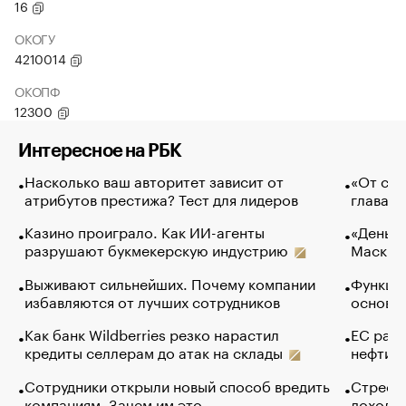
16
ОКОГУ
4210014
ОКОПФ
12300
Интересное на РБК
Насколько ваш авторитет зависит от
«От спо
атрибутов престижа? Тест для лидеров
глава к
Казино проиграло. Как ИИ-агенты
«Деньги
разрушают букмекерскую индустрию
Маск в 
Выживают сильнейших. Почему компании
Функции
избавляются от лучших сотрудников
основ э
Как банк Wildberries резко нарастил
ЕС раз
кредиты селлерам до атак на склады
нефти —
Сотрудники открыли новый способ вредить
Стресс 
компаниям. Зачем им это
доходов