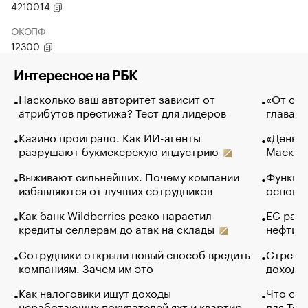
4210014
ОКОПФ
12300
Интересное на РБК
Насколько ваш авторитет зависит от
«От спо
атрибутов престижа? Тест для лидеров
глава к
Казино проиграло. Как ИИ-агенты
«Деньги
разрушают букмекерскую индустрию
Маск в 
Выживают сильнейших. Почему компании
Функции
избавляются от лучших сотрудников
основ э
Как банк Wildberries резко нарастил
ЕС раз
кредиты селлерам до атак на склады
нефти —
Сотрудники открыли новый способ вредить
Стресс 
компаниям. Зачем им это
доходов
Как налоговики ищут доходы
Что обв
неработающих покупателей яхт и квартир
для Tel