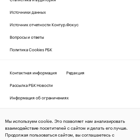
Источники данных
Источник отчетности Контур.Фокус
Вопросы и ответы
Политика Cookies РБК
Контактная информация
Редакция
Рассылка РБК Новости
Информация об ограничениях
Правовая информация
О соблюдении авторских прав
Мы используем cookie. Это позволяет нам анализировать
© АО «РОСБИЗНЕСКОНСАЛТИНГ»,
1995–2026.
Сообщения
и материалы информационного агентства «РБК»
взаимодействие посетителей с сайтом и делать его лучше.
(зарегистрировано Федеральной службой по надзору в сфере
Продолжая пользоваться сайтом, вы соглашаетесь с
связи, информационных технологий и массовых