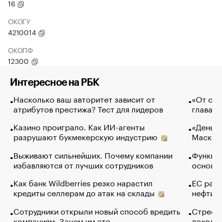
16
ОКОГУ
4210014
ОКОПФ
12300
Интересное на РБК
Насколько ваш авторитет зависит от
«От спо
атрибутов престижа? Тест для лидеров
глава к
Казино проиграло. Как ИИ-агенты
«Деньги
разрушают букмекерскую индустрию
Маск в 
Выживают сильнейших. Почему компании
Функции
избавляются от лучших сотрудников
основ э
Как банк Wildberries резко нарастил
ЕС раз
кредиты селлерам до атак на склады
нефти —
Сотрудники открыли новый способ вредить
Стресс 
компаниям. Зачем им это
доходов