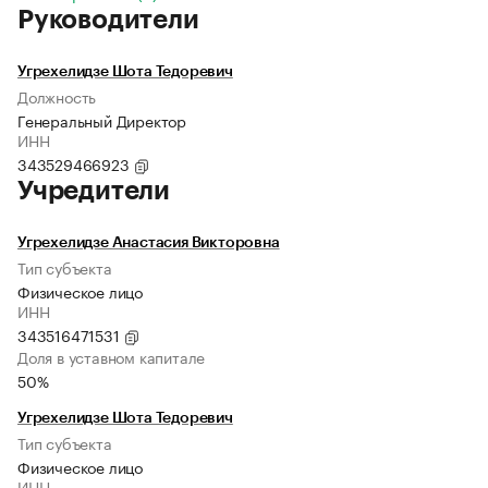
Руководители
Угрехелидзе Шота Тедоревич
Должность
Генеральный Директор
ИНН
343529466923
Учредители
Угрехелидзе Анастасия Викторовна
Тип субъекта
Физическое лицо
ИНН
343516471531
Доля в уставном капитале
50%
Угрехелидзе Шота Тедоревич
Тип субъекта
Физическое лицо
ИНН