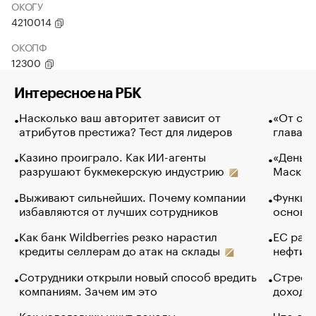
ОКОГУ
4210014
ОКОПФ
12300
Интересное на РБК
Насколько ваш авторитет зависит от
«От спо
атрибутов престижа? Тест для лидеров
глава к
Казино проиграло. Как ИИ-агенты
«Деньги
разрушают букмекерскую индустрию
Маск в 
Выживают сильнейших. Почему компании
Функции
избавляются от лучших сотрудников
основ э
Как банк Wildberries резко нарастил
ЕС раз
кредиты селлерам до атак на склады
нефти —
Сотрудники открыли новый способ вредить
Стресс 
компаниям. Зачем им это
доходов
Как налоговики ищут доходы
Что обв