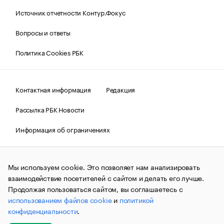
Источник отчетности Контур.Фокус
Вопросы и ответы
Политика Cookies РБК
Контактная информация
Редакция
Рассылка РБК Новости
Информация об ограничениях
Правовая информация
О соблюдении авторских прав
Мы используем cookie. Это позволяет нам анализировать
© АО «РОСБИЗНЕСКОНСАЛТИНГ»,
1995–2026.
Сообщения
и материалы информационного агентства «РБК»
взаимодействие посетителей с сайтом и делать его лучше.
(зарегистрировано Федеральной службой по надзору в сфере
Продолжая пользоваться сайтом, вы соглашаетесь с
связи, информационных технологий и массовых
использованием файлов cookie
и
политикой
коммуникаций (Роскомнадзор) 09.12.2015 за номером ИА
№ФС77-63848) сопровождаются пометкой «РБК». Отдельные
конфиденциальности
.
публикации могут содержать информацию,
не предназначенную для пользователей