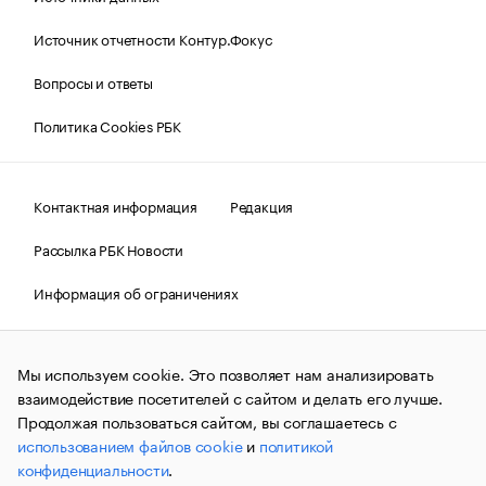
Источник отчетности Контур.Фокус
Вопросы и ответы
Политика Cookies РБК
Контактная информация
Редакция
Рассылка РБК Новости
Информация об ограничениях
Правовая информация
О соблюдении авторских прав
Мы используем cookie. Это позволяет нам анализировать
© АО «РОСБИЗНЕСКОНСАЛТИНГ»,
1995–2026.
Сообщения
и материалы информационного агентства «РБК»
взаимодействие посетителей с сайтом и делать его лучше.
(зарегистрировано Федеральной службой по надзору в сфере
Продолжая пользоваться сайтом, вы соглашаетесь с
связи, информационных технологий и массовых
использованием файлов cookie
и
политикой
коммуникаций (Роскомнадзор) 09.12.2015 за номером ИА
№ФС77-63848) сопровождаются пометкой «РБК». Отдельные
конфиденциальности
.
публикации могут содержать информацию,