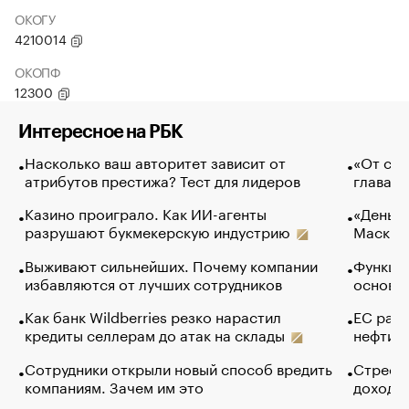
ОКОГУ
4210014
ОКОПФ
12300
Интересное на РБК
Насколько ваш авторитет зависит от
«От спо
атрибутов престижа? Тест для лидеров
глава к
Казино проиграло. Как ИИ-агенты
«Деньги
разрушают букмекерскую индустрию
Маск в 
Выживают сильнейших. Почему компании
Функции
избавляются от лучших сотрудников
основ э
Как банк Wildberries резко нарастил
ЕС раз
кредиты селлерам до атак на склады
нефти —
Сотрудники открыли новый способ вредить
Стресс 
компаниям. Зачем им это
доходов