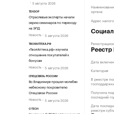
5 августа 2026
Наименование
органа
ТЕНЗОР
Отраслевые эксперты начали
Адрес налого
серию семинаров по переходу
на ЭПД
Социал
Новость
5 августа 2026
Регистрацио
ТВОЯАПТЕКА.РФ
«ТвояАптека.рф» изучила
Реестр
отношение покупателей к
бонусам
Дата включе
Новость
5 августа 2026
Категория
СПЕЦСВЯЗЬ РОССИИ
В реестре по
Во Владимире прошел молебен
господдержк
небесному покровителю
Получила под
Спецсвязи России
последний го
Новость
5 августа 2026
Дата последн
реестре суб
C-TECH
Компания C-TECH оптимизирует