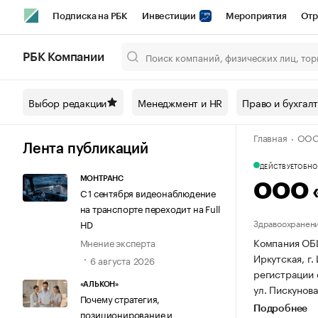
Подписка на РБК
Инвестиции
Мероприятия
Отр
Спорт
Школа управления РБК
РБК Образование
РБ
РБК Компании
Город
Стиль
Крипто
РБК Бизнес-среда
Дискусси
Выбор редакции
Менеджмент и HR
Право и бухгал
Спецпроекты СПб
Конференции СПб
Спецпроекты
Главная
ООО
Технологии и медиа
Финансы
Рынок наличной валют
Лента публикаций
ДЕЙСТВУЕТ
ОБНОВ
МОНТРАНС
ООО 
С 1 сентября видеонаблюдение
на транспорте переходит на Full
Здравоохранени
HD
Компания ОБ
Мнение эксперта
Иркутская, г.
6 августа 2026
регистрации 
«АЛЬКОН»
ул. Пискунова
Почему стратегия,
Подробнее
позиционирование и