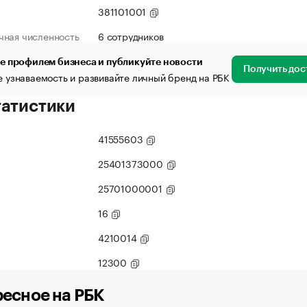
381101001
чная численность
6 сотрудников
е профилем бизнеса и публикуйте новости
Получить дос
 узнаваемость и развивайте личный бренд на РБК
татистики
41555603
25401373000
25701000001
16
4210014
12300
есное на РБК