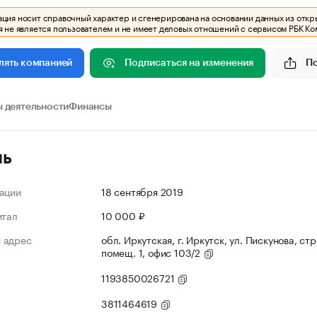
ия носит справочный характер и сгенерирована на основании данных из откр
 не является пользователем и не имеет деловых отношений с сервисом РБК Ко
Подписаться на изменения
П
лять компанией
 деятельности
Финансы
ль
ации
18 сентября 2019
итал
10 000 ₽
 адрес
обл. Иркутская, г. Иркутск, ул. Пискунова, стр.
помещ. 1, офис 103/2
1193850026721
3811464619