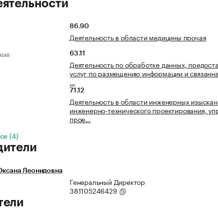
еятельности
86.90
Деятельность в области медицины прочая
ные
63.11
Деятельность по обработке данных, предост
услуг по размещению информации и связанна
…
71.12
Деятельность в области инженерных изыскан
инженерно-технического проектирования, уп
прое…
се (4)
дители
Оксана Леонидовна
Генеральный Директор
381105246429
тели