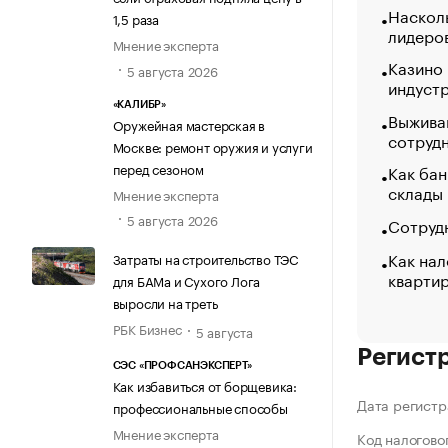
Насколь
1,5 раза
лидеро
Мнение эксперта
Казино
5 августа 2026
индуст
«КАЛИБР»
Выжива
Оружейная мастерская в
сотруд
Москве: ремонт оружия и услуги
перед сезоном
Как бан
склады
Мнение эксперта
5 августа 2026
Сотрудн
Как нал
Затраты на строительство ТЭС
кварти
для БАМа и Сухого Лога
выросли на треть
РБК Бизнес
5 августа
Регист
СЭС «ПРОФСАНЭКСПЕРТ»
Как избавиться от борщевика:
Дата регистр
профессиональные способы
Мнение эксперта
Код налогово