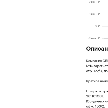
Описан
Компания О
№1» зарегистр
стр. 122/3, п
Краткое наи
При регистра
381101001.
Юридический а
офис 103/2.