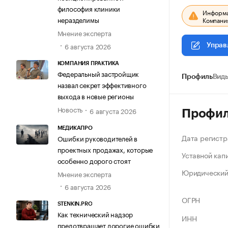
философия клиники
Информац
неразделимы
Компания
Мнение эксперта
6 августа 2026
Управ
КОМПАНИЯ ПРАКТИКА
Федеральный застройщик
Профиль
Виды
назвал секрет эффективного
выхода в новые регионы
Новость
6 августа 2026
Профи
МЕДИКАПРО
Дата регистр
Ошибки руководителей в
проектных продажах, которые
Уставной кап
особенно дорого стоят
Юридический
Мнение эксперта
6 августа 2026
ОГРН
STENKIN.PRO
Как технический надзор
ИНН
предотвращает дорогие ошибки