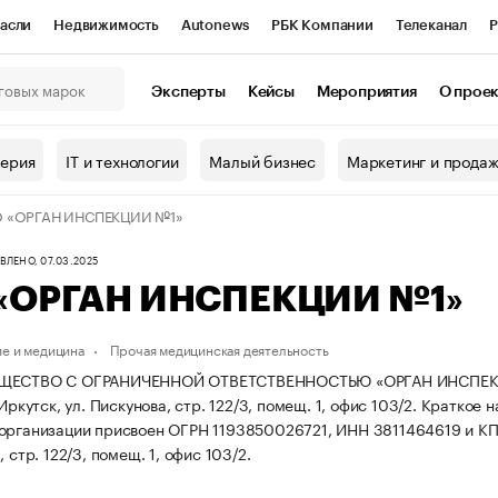
асли
Недвижимость
Autonews
РБК Компании
Телеканал
Р
К Курсы
РБК Life
Тренды
Визионеры
Национальные проекты
Эксперты
Кейсы
Мероприятия
О прое
онный клуб
Исследования
Кредитные рейтинги
Франшизы
Г
терия
IT и технологии
Малый бизнес
Маркетинг и прода
Проверка контрагентов
Политика
Экономика
Бизнес
 «ОРГАН ИНСПЕКЦИИ №1»
ы
ЛЕНО, 07.03.2025
«ОРГАН ИНСПЕКЦИИ №1»
е и медицина
Прочая медицинская деятельность
ЩЕСТВО С ОГРАНИЧЕННОЙ ОТВЕТСТВЕННОСТЬЮ «ОРГАН ИНСПЕКЦИИ №
 Иркутск, ул. Пискунова, стр. 122/3, помещ. 1, офис 103/2.
Краткое 
организации присвоен ОГРН 1193850026721, ИНН 3811464619 и К
, стр. 122/3, помещ. 1, офис 103/2.