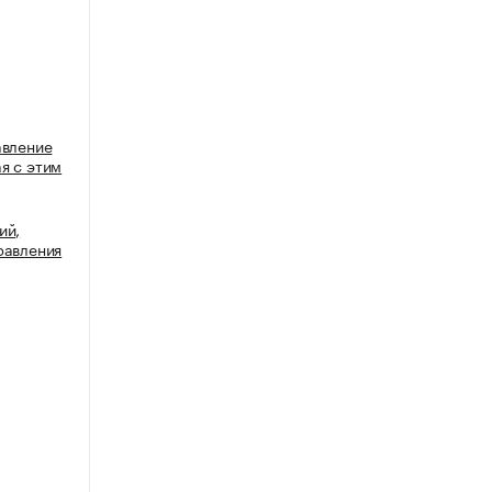
авление
я с этим
ий,
равления