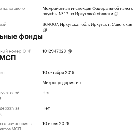
 налогового
Межрайонная инспекция Федеральной налог
службы № 17 по Иркутской области
вой
664007, Иркутская обл, Иркутск г, Советская 
ьные фонды
нный номер СФР
1012947329
 МСП
ния
10 октября 2019
Микропредприятие
лучателей
Нет
и
держку за
Нет
д
его изменения в
10 июля 2026
ъектов МСП