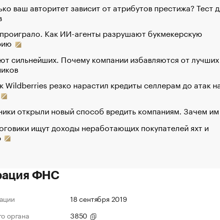
ко ваш авторитет зависит от атрибутов престижа? Тест д
в
 проиграло. Как ИИ-агенты разрушают букмекерскую
рию
ют сильнейших. Почему компании избавляются от лучших
ников
к Wildberries резко нарастил кредиты селлерам до атак н
ики открыли новый способ вредить компаниям. Зачем им
оговики ищут доходы неработающих покупателей яхт и
р
рация ФНС
ации
18 сентября 2019
го органа
3850