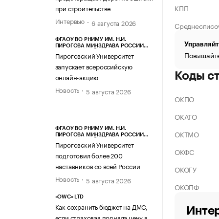
КПП
при строительстве
Интервью
6 августа 2026
Среднесписо
ФГАОУ ВО РНИМУ ИМ. Н.И.
Управляйт
ПИРОГОВА МИНЗДРАВА РОССИИ
(ПИРОГОВСКИЙ УНИВЕРСИТЕТ)
Повышайте
Пироговский Университет
запускает всероссийскую
Коды с
онлайн-акцию
Новость
5 августа 2026
ОКПО
ОКАТО
ФГАОУ ВО РНИМУ ИМ. Н.И.
ОКТМО
ПИРОГОВА МИНЗДРАВА РОССИИ
(ПИРОГОВСКИЙ УНИВЕРСИТЕТ)
Пироговский Университет
ОКФС
подготовил более 200
наставников со всей России
ОКОГУ
Новость
5 августа 2026
ОКОПФ
«OWC» LTD
Как сохранить бюджет на ДМС,
Интер
если страховая подняла цену в