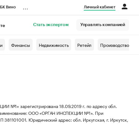
...
БК Вино
Личный кабинет
Стать экспертом
Управлять компанией
кте
азета
жи
Финансы
Недвижимость
Ретейл
Производство
1» зарегистрирована 18.09.2019 г. по адресу обл.
наименование: ООО «ОРГАН ИНСПЕКЦИИ №1».
При
ПП 381101001.
Юридический адрес: обл. Иркутская, г. Иркутск,