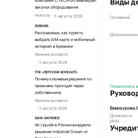
Виды д
закупки оборудования
Новость
5 августа 2026
Основной
ESIM365
Рассказываю, как туристу
Дополнитель
выбрать SIM-карту и мобильный
интернет в Армении
Мнение эксперта
5 августа 2026
ГПК «ПЕРСОНА КОНСАЛТ»
Почему ключевые решения по-
прежнему проходят через
Посмотреть в
собственника
Руково
Мнение эксперта
5 августа 2026
Винокурова 
Должность
DATA SAPIENCE
ИНН
Air Liquide в России внедрила
Учреди
решение Industrial Ocean от
Data Sapience