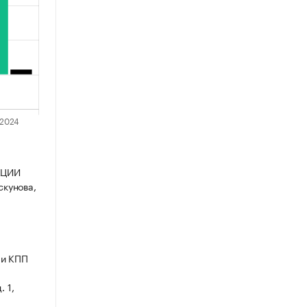
КЦИИ
скунова,
 и КПП
. 1,