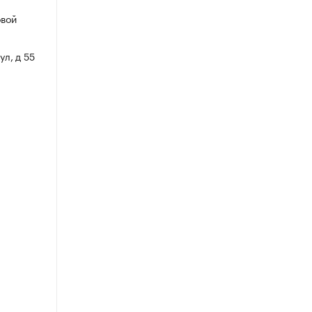
овой
ул, д 55