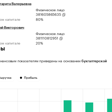
гарита Валерьевна
Физическое лицо
381605865635
ном капитале
80%
ей Викторович
Физическое лицо
381110812951
ном капитале
20%
сы
нансовым показателям приведены на основании
бухгалтерской
Выручка
Прибыль