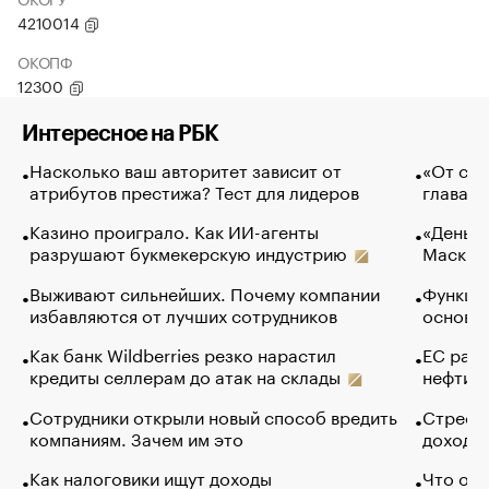
4210014
ОКОПФ
12300
Интересное на РБК
Насколько ваш авторитет зависит от
«От спо
атрибутов престижа? Тест для лидеров
глава к
Казино проиграло. Как ИИ-агенты
«Деньги
разрушают букмекерскую индустрию
Маск в 
Выживают сильнейших. Почему компании
Функции
избавляются от лучших сотрудников
основ э
Как банк Wildberries резко нарастил
ЕС раз
кредиты селлерам до атак на склады
нефти —
Сотрудники открыли новый способ вредить
Стресс 
компаниям. Зачем им это
доходов
Как налоговики ищут доходы
Что обв