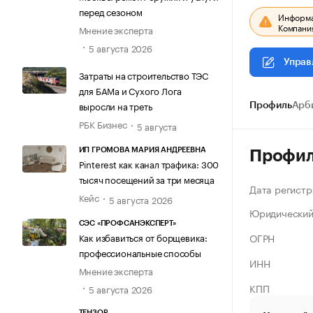
перед сезоном
Информац
Компания
Мнение эксперта
5 августа 2026
Управ
Затраты на строительство ТЭС
для БАМа и Сухого Лога
выросли на треть
Профиль
Арб
РБК Бизнес
5 августа
ИП ГРОМОВА МАРИЯ АНДРЕЕВНА
Профи
Pinterest как канал трафика: 300
тысяч посещений за три месяца
Дата регистр
Кейс
5 августа 2026
Юридический
СЭС «ПРОФСАНЭКСПЕРТ»
ОГРН
Как избавиться от борщевика:
профессиональные способы
ИНН
Мнение эксперта
КПП
5 августа 2026
ТЕНЗОР