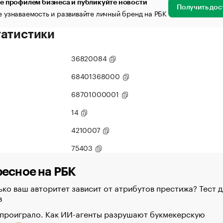
е профилем бизнеса и публикуйте новости
Получить дос
 узнаваемость и развивайте личный бренд на РБК
татистики
36820084
68401368000
68701000001
14
4210007
75403
есное на РБК
ко ваш авторитет зависит от атрибутов престижа? Тест д
в
 проиграло. Как ИИ-агенты разрушают букмекерскую