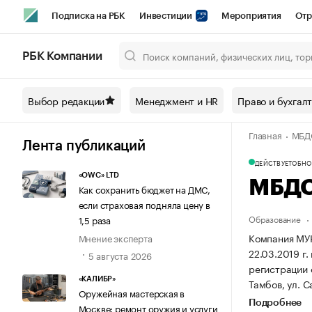
Подписка на РБК
Инвестиции
Мероприятия
Отр
Спорт
Школа управления РБК
РБК Образование
РБ
РБК Компании
Город
Стиль
Крипто
РБК Бизнес-среда
Дискусси
Выбор редакции
Менеджмент и HR
Право и бухгал
Спецпроекты СПб
Конференции СПб
Спецпроекты
Главная
МБД
Технологии и медиа
Финансы
Рынок наличной валют
Лента публикаций
ДЕЙСТВУЕТ
ОБНОВ
«OWC» LTD
МБДО
Как сохранить бюджет на ДМС,
если страховая подняла цену в
Образование
1,5 раза
Компания М
Мнение эксперта
22.03.2019 г.
5 августа 2026
регистрации
«КАЛИБР»
Тамбов, ул. С
Оружейная мастерская в
Подробнее
Москве: ремонт оружия и услуги