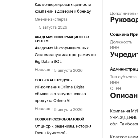
Как конвертировать ценности
компании в доверие к бренду
Дополнитель
Мнение эксперта
Руково
5 августа 2026
Сошкина Ири
АКАДЕМИЯ ИНФОРМАЦИОННЫХ
Должность
СИСТЕМ
ИНН
Академия Информационных
Систем запустила программу по
Учреди
Big Data и SQL
Новость
5 августа 2026
Администрац
Тип субъекта
ИНН
ООО «СКАН ПРОДУКТ»
ИТ-компания Orlime Digital
ОГРН
объявила о запуске нового
Описан
продукта Orlime AI
Новость
5 августа 2026
Компания М
УЧРЕЖДЕНИЕ 
ПОЗВОНИ СКОРОБОГАТОВОЙ
обл. Тамбовск
От цифр к решениям: история
Елены Куижевой-
Краткое наи