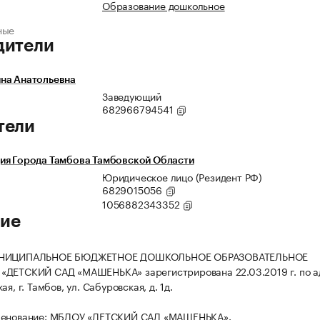
Образование дошкольное
ные
дители
на Анатольевна
Заведующий
682966794541
тели
ия Города Тамбова Тамбовской Области
Юридическое лицо (Резидент РФ)
6829015056
1056882343352
ие
УНИЦИПАЛЬНОЕ БЮДЖЕТНОЕ ДОШКОЛЬНОЕ ОБРАЗОВАТЕЛЬНОЕ
«ДЕТСКИЙ САД «МАШЕНЬКА» зарегистрирована 22.03.2019 г. по а
ая, г. Тамбов, ул. Сабуровская, д. 1д.
менование: МБДОУ «ДЕТСКИЙ САД «МАШЕНЬКА».