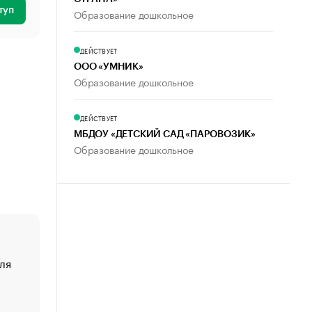
туп
Образование дошкольное
ДЕЙСТВУЕТ
ООО «УМНИК»
Образование дошкольное
ДЕЙСТВУЕТ
МБДОУ «ДЕТСКИЙ САД «ПАРОВОЗИК»
Образование дошкольное
ля
«От спорта тело стареет иначе». Как живет глава ко
создавшей GTA
«Деньги будут не нужны»: что рассказал Маск в инт