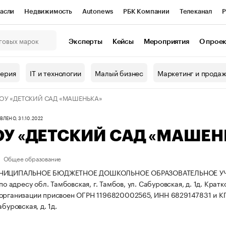
асли
Недвижимость
Autonews
РБК Компании
Телеканал
Р
К Курсы
РБК Life
Тренды
Визионеры
Национальные проекты
Эксперты
Кейсы
Мероприятия
О прое
онный клуб
Исследования
Кредитные рейтинги
Франшизы
Г
терия
IT и технологии
Малый бизнес
Маркетинг и прода
Проверка контрагентов
Политика
Экономика
Бизнес
ОУ «ДЕТСКИЙ САД «МАШЕНЬКА»
ы
ЛЕНО, 31.10.2022
У «ДЕТСКИЙ САД «МАШЕН
Общее образование
УНИЦИПАЛЬНОЕ БЮДЖЕТНОЕ ДОШКОЛЬНОЕ ОБРАЗОВАТЕЛЬНОЕ УЧР
 по адресу обл. Тамбовская, г. Тамбов, ул. Сабуровская, д. 1д.
Кратк
 организации присвоен ОГРН 1196820002565, ИНН 6829147831 и 
абуровская, д. 1д.