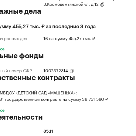
З.Космодемьянской ул, д 12
ажные дела
сумму 455,27 тыс. ₽ за последние 3 года
игранных дел
16 на сумму 455,27 тыс. ₽
все
ьные фонды
нный номер СФР
1002372314
рственные контракты
 МБДОУ «ДЕТСКИЙ САД «МАШЕНЬКА»:
 81 государственном контракте на сумму 36 751 560 ₽
все
еятельности
85.11