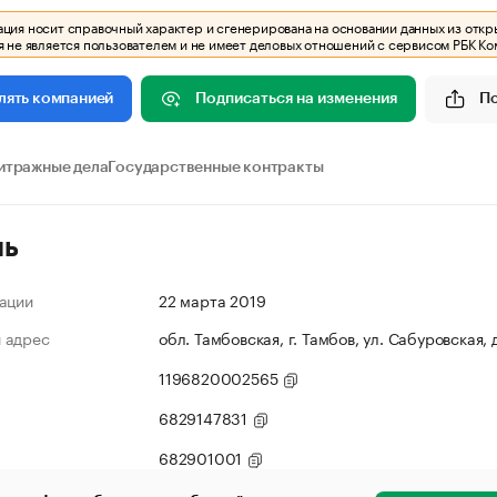
ия носит справочный характер и сгенерирована на основании данных из откр
 не является пользователем и не имеет деловых отношений с сервисом РБК Ко
Подписаться на изменения
П
лять компанией
итражные дела
Государственные контракты
ль
ации
22 марта 2019
 адрес
обл. Тамбовская, г. Тамбов, ул. Сабуровская, 
1196820002565
6829147831
682901001