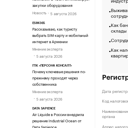
индуст
закупки оборудования
Выжива
Новость
5 августа 2026
сотруд
Как бан
ESIM365
Рассказываю, как туристу
склады
выбрать SIM-карту и мобильный
Сотрудн
интернет в Армении
Как нал
Мнение эксперта
кварти
5 августа 2026
ГПК «ПЕРСОНА КОНСАЛТ»
Почему ключевые решения по-
Регист
прежнему проходят через
собственника
Дата регистр
Мнение эксперта
5 августа 2026
Код налогово
DATA SAPIENCE
Наименование
Air Liquide в России внедрила
органа
решение Industrial Ocean от
Адрес налого
Data Sapience