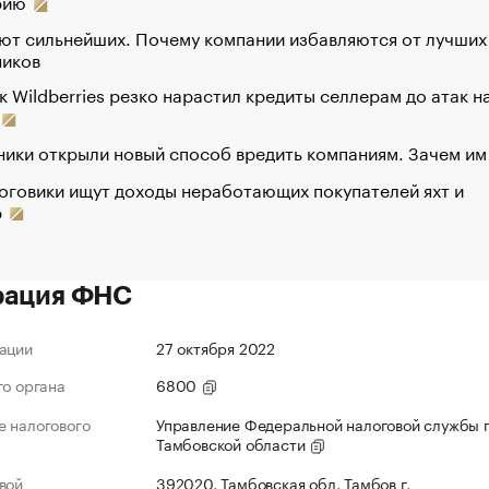
рию
ют сильнейших. Почему компании избавляются от лучших
ников
к Wildberries резко нарастил кредиты селлерам до атак н
ики открыли новый способ вредить компаниям. Зачем им
оговики ищут доходы неработающих покупателей яхт и
р
рация ФНС
ации
27 октября 2022
го органа
6800
 налогового
Управление Федеральной налоговой службы 
Тамбовской области
вой
392020, Тамбовская обл, Тамбов г,