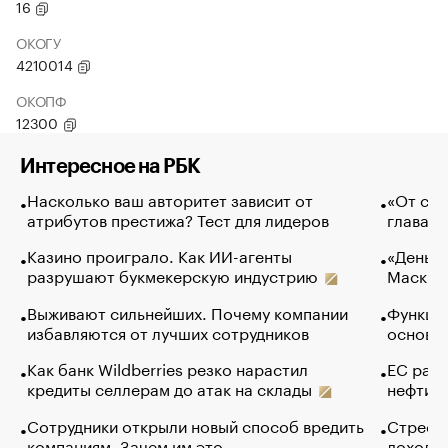
16
ОКОГУ
4210014
ОКОПФ
12300
Интересное на РБК
Насколько ваш авторитет зависит от
«От спо
атрибутов престижа? Тест для лидеров
глава к
Казино проиграло. Как ИИ-агенты
«Деньги
разрушают букмекерскую индустрию
Маск в 
Выживают сильнейших. Почему компании
Функции
избавляются от лучших сотрудников
основ э
Как банк Wildberries резко нарастил
ЕС раз
кредиты селлерам до атак на склады
нефти —
Сотрудники открыли новый способ вредить
Стресс 
компаниям. Зачем им это
доходов