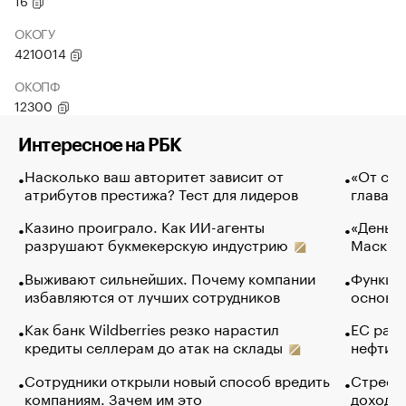
16
ОКОГУ
4210014
ОКОПФ
12300
Интересное на РБК
Насколько ваш авторитет зависит от
«От спо
атрибутов престижа? Тест для лидеров
глава к
Казино проиграло. Как ИИ-агенты
«Деньги
разрушают букмекерскую индустрию
Маск в 
Выживают сильнейших. Почему компании
Функции
избавляются от лучших сотрудников
основ э
Как банк Wildberries резко нарастил
ЕС раз
кредиты селлерам до атак на склады
нефти —
Сотрудники открыли новый способ вредить
Стресс 
компаниям. Зачем им это
доходов