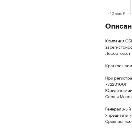
Описан
Компания О
зарегистриров
Лефортово, пр
Краткое наи
При регистра
772201001.
Юридический 
Серп и Молот,
Генеральный 
Учредители к
Среднесписоч