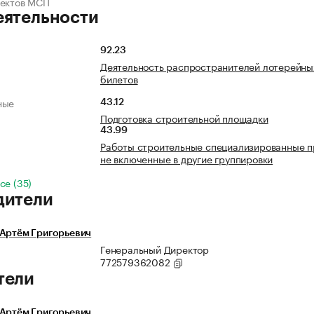
ъектов МСП
еятельности
92.23
Деятельность распространителей лотерейны
билетов
ные
43.12
Подготовка строительной площадки
43.99
Работы строительные специализированные п
не включенные в другие группировки
се (35)
дители
 Артём Григорьевич
Генеральный Директор
772579362082
тели
 Артём Григорьевич