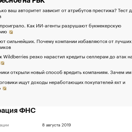
есное на РБК
ко ваш авторитет зависит от атрибутов престижа? Тест д
в
 проиграло. Как ИИ-агенты разрушают букмекерскую
рию
ют сильнейших. Почему компании избавляются от лучших
ников
к Wildberries резко нарастил кредиты селлерам до атак н
ики открыли новый способ вредить компаниям. Зачем им
оговики ищут доходы неработающих покупателей яхт и
р
рация ФНС
ации
8 августа 2019