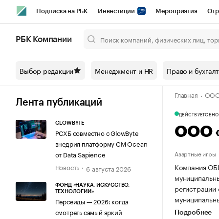
Подписка на РБК
Инвестиции
Мероприятия
Отр
Спорт
Школа управления РБК
РБК Образование
РБ
РБК Компании
Город
Стиль
Крипто
РБК Бизнес-среда
Дискусси
Выбор редакции
Менеджмент и HR
Право и бухгал
Спецпроекты СПб
Конференции СПб
Спецпроекты
Главная
ООО
Технологии и медиа
Финансы
Рынок наличной валют
Лента публикаций
ДЕЙСТВУЕТ
ОБНОВ
GLOWBYTE
ООО 
РСХБ совместно с GlowByte
внедрил платформу CM Ocean
Азартные игры
от Data Sapience
Компания ОБЩ
Новость
6 августа 2026
муниципальный
ФОНД «НАУКА. ИСКУССТВО.
регистрации 
ТЕХНОЛОГИИ»
муниципальный
Персеиды — 2026: когда
смотреть самый яркий
Подробнее