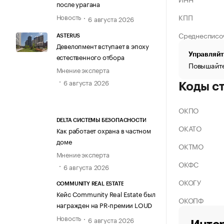
после урагана
КПП
Новость
6 августа 2026
Среднесписо
ASTERUS
Девелопмент вступает в эпоху
Управляйт
естественного отбора
Повышайте
Мнение эксперта
6 августа 2026
Коды с
ОКПО
DELTA СИСТЕМЫ БЕЗОПАСНОСТИ
ОКАТО
Как работает охрана в частном
доме
ОКТМО
Мнение эксперта
ОКФС
6 августа 2026
ОКОГУ
COMMUNITY REAL ESTATE
Кейс Community Real Estate был
ОКОПФ
награжден на PR-премии LOUD
Новость
6 августа 2026