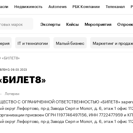
асли
Недвижимость
Autonews
РБК Компании
Телеканал
Р
К Курсы
РБК Life
Тренды
Визионеры
Национальные проекты
Эксперты
Кейсы
Мероприятия
О прое
онный клуб
Исследования
Кредитные рейтинги
Франшизы
Г
терия
IT и технологии
Малый бизнес
Маркетинг и прода
Проверка контрагентов
Политика
Экономика
Бизнес
 «БИЛЕТ8»
ы
ЛЕНО, 09.03.2023
«БИЛЕТ8»
Лотереи
ЕСТВО С ОГРАНИЧЕННОЙ ОТВЕТСТВЕННОСТЬЮ «БИЛЕТ8» зарегистриро
 округ Лефортово, пр-д Завода Серп и Молот, д. 6, этаж 1 офис 11
организации присвоен ОГРН 1197746497156, ИНН 7722477959 и К
 округ Лефортово, пр-д Завода Серп и Молот, д. 6, этаж 1 офис 112