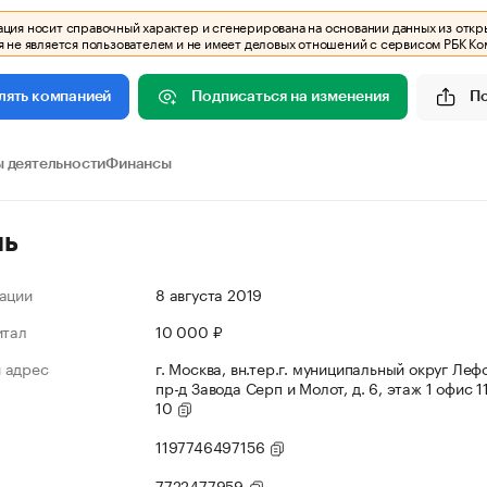
ия носит справочный характер и сгенерирована на основании данных из откр
 не является пользователем и не имеет деловых отношений с сервисом РБК Ко
Подписаться на изменения
П
лять компанией
 деятельности
Финансы
ль
ации
8 августа 2019
итал
10 000 ₽
 адрес
г. Москва, вн.тер.г. муниципальный округ Леф
пр-д Завода Серп и Молот, д. 6, этаж 1 офис 1
10
1197746497156
7722477959