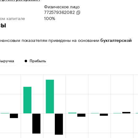
Физическое лицо
772579362082
ном капитале
100%
сы
нансовым показателям приведены на основании
бухгалтерской
Выручка
Прибыль