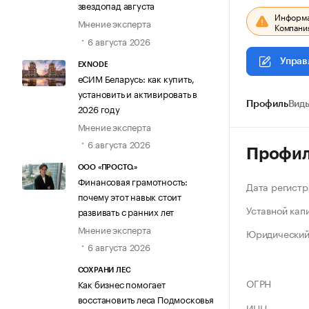
звездопад августа
Информац
Мнение эксперта
Компания
6 августа 2026
Управ
EXNODE
еСИМ Беларусь: как купить,
установить и активировать в
Профиль
Виды
2026 году
Мнение эксперта
6 августа 2026
Профи
ООО «ПРОСТО.»
Финансовая грамотность:
Дата регистр
почему этот навык стоит
Уставной кап
развивать с ранних лет
Мнение эксперта
Юридический
6 августа 2026
СОХРАНИ ЛЕС
ОГРН
Как бизнес помогает
восстановить леса Подмосковья
ИНН