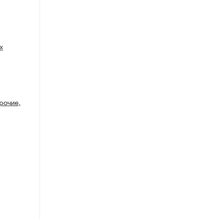
х
рочие,