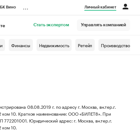
...
БК Вино
Личный кабинет
Стать экспертом
Управлять компанией
кте
азета
жи
Финансы
Недвижимость
Ретейл
Производство
вана 08.08.2019 г. по адресу г. Москва, вн.тер.г.
2 ком 10.
Краткое наименование: ООО «БИЛЕТ8».
При
ПП 772201001.
Юридический адрес: г. Москва, вн.тер.г.
 ком 10.