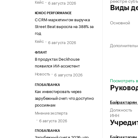
реестре суб
Кейс
6 августа 2026
Виды д
KOKOC PERFORMANCE
С CRM-маркетингом выручка
Основной
Street Beat выросла на 388% за
год
Кейс
6 августа 2026
Дополнитель
ФЛАНТ
В продуктах Deckhouse
появился ИИ-ассистент
Новость
6 августа 2026
Посмотреть в
ГЛОБАЛБАНКА
Руково
Как инвестировать через
зарубежный счет: что доступно
Байрахтарян
россиянам
Должность
Мнение эксперта
ИНН
6 августа 2026
Учреди
ГЛОБАЛБАНКА
Зарубежный счет в 2026: что
Байрахтарян