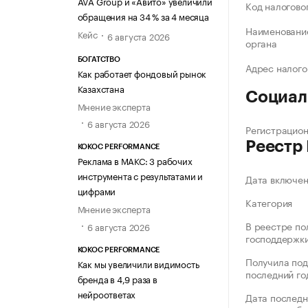
AVA Group и «Авито» увеличили
Код налогово
обращения на 34 % за 4 месяца
Наименование
Кейс
6 августа 2026
органа
БОГАТСТВО
Адрес налого
Как работает фондовый рынок
Казахстана
Социал
Мнение эксперта
6 августа 2026
Регистрацио
Реестр
KOKOC PERFORMANCE
Реклама в МАКС: 3 рабочих
инструмента с результатами и
Дата включе
цифрами
Категория
Мнение эксперта
В реестре по
6 августа 2026
господдержк
KOKOC PERFORMANCE
Получила под
Как мы увеличили видимость
последний го
бренда в 4,9 раза в
нейроответах
Дата последн