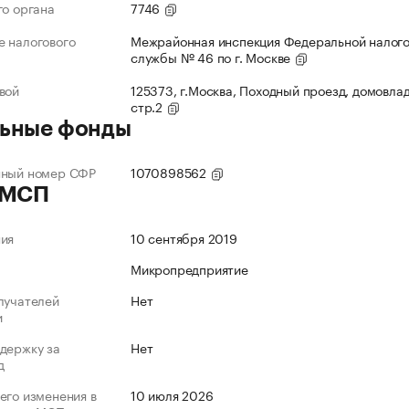
го органа
7746
 налогового
Межрайонная инспекция Федеральной налог
службы № 46 по г. Москве
вой
125373, г.Москва, Походный проезд, домовлад
стр.2
ьные фонды
нный номер СФР
1070898562
 МСП
ния
10 сентября 2019
Микропредприятие
лучателей
Нет
и
держку за
Нет
д
его изменения в
10 июля 2026