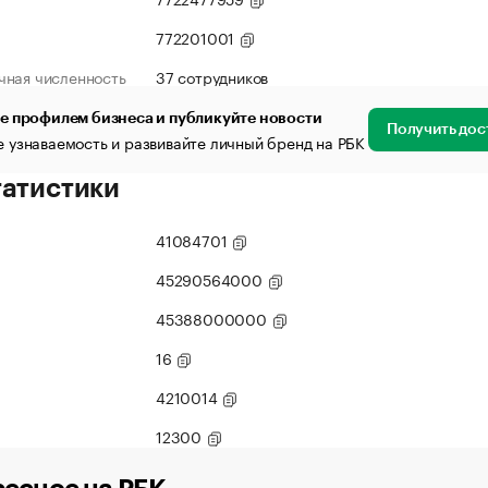
772201001
чная численность
37 сотрудников
е профилем бизнеса и публикуйте новости
Получить дос
 узнаваемость и развивайте личный бренд на РБК
татистики
41084701
45290564000
45388000000
16
4210014
12300