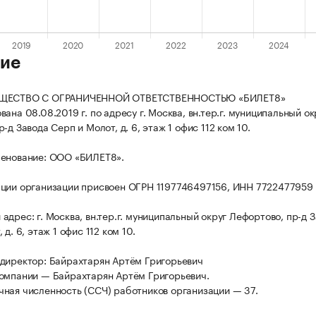
ие
БЩЕСТВО С ОГРАНИЧЕННОЙ ОТВЕТСТВЕННОСТЬЮ «БИЛЕТ8»
ана 08.08.2019 г. по адресу г. Москва, вн.тер.г. муниципальный ок
-д Завода Серп и Молот, д. 6, этаж 1 офис 112 ком 10.
менование: ООО «БИЛЕТ8».
ции организации присвоен ОГРН 1197746497156, ИНН 7722477959
адрес: г. Москва, вн.тер.г. муниципальный округ Лефортово, пр-д 
 д. 6, этаж 1 офис 112 ком 10.
директор: Байрахтарян Артём Григорьевич
омпании — Байрахтарян Артём Григорьевич.
ная численность (ССЧ) работников организации — 37.