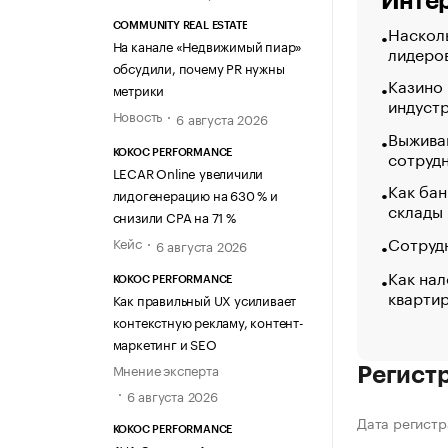
Интер
COMMUNITY REAL ESTATE
Насколь
На канале «Недвижимый пиар»
лидеро
обсудили, почему PR нужны
Казино
метрики
индуст
Новость
6 августа 2026
Выжива
сотруд
KOKOC PERFORMANCE
LECAR Online увеличили
Как бан
лидогенерацию на 630 % и
склады
снизили CPA на 71 %
Сотрудн
Кейс
6 августа 2026
Как нал
KOKOC PERFORMANCE
кварти
Как правильный UX усиливает
контекстную рекламу, контент-
маркетинг и SEO
Мнение эксперта
Регист
6 августа 2026
Дата регистр
KOKOC PERFORMANCE