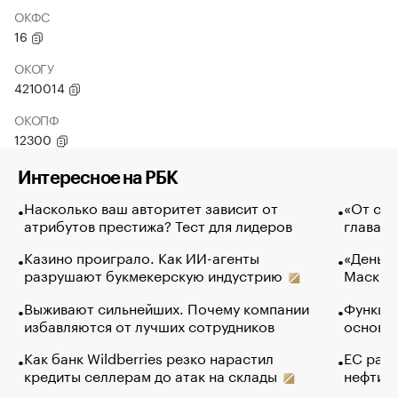
ОКФС
16
ОКОГУ
4210014
ОКОПФ
12300
Интересное на РБК
Насколько ваш авторитет зависит от
«От спо
атрибутов престижа? Тест для лидеров
глава к
Казино проиграло. Как ИИ-агенты
«Деньги
разрушают букмекерскую индустрию
Маск в 
Выживают сильнейших. Почему компании
Функции
избавляются от лучших сотрудников
основ э
Как банк Wildberries резко нарастил
ЕС раз
кредиты селлерам до атак на склады
нефти —