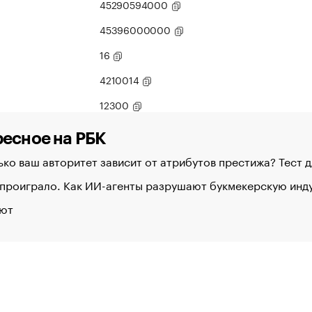
45290594000
45396000000
16
4210014
12300
есное на РБК
ко ваш авторитет зависит от атрибутов престижа? Тест 
 проиграло. Как ИИ-агенты разрушают букмекерскую ин
ют