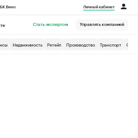
БК Вино
Личный кабинет
Город
Стать экспертом
Управлять компанией
кте
нсы
Недвижимость
Ретейл
Производство
Транспорт
Образ