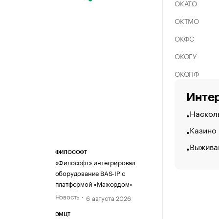
ОКАТО
ОКТМО
ОКФС
ОКОГУ
ОКОПФ
Интер
Насколь
Казино
Выжива
ФИЛОСОФТ
«Философт» интегрировал
оборудование BAS-IP с
платформой «Мажордом»
Новость
6 августа 2026
ЭМЦТ