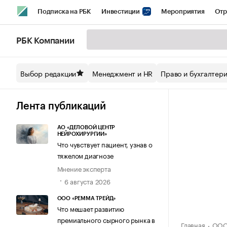
Подписка на РБК
Инвестиции
Мероприятия
Отр
Спорт
Школа управления РБК
РБК Образование
РБ
РБК Компании
Стиль
Крипто
РБК Бизнес-среда
Дискуссионный кл
Выбор редакции
Менеджмент и HR
Право и бухгалтер
Спецпроекты СПб
Конференции СПб
Спецпроекты
Технологии и медиа
Финансы
Рынок наличной валют
Лента публикаций
АО «ДЕЛОВОЙ ЦЕНТР
НЕЙРОХИРУРГИИ»
Что чувствует пациент, узнав о
тяжелом диагнозе
Мнение эксперта
6 августа 2026
ООО «РЕММА ТРЕЙД»
Что мешает развитию
премиального сырного рынка в
Главная
ООО