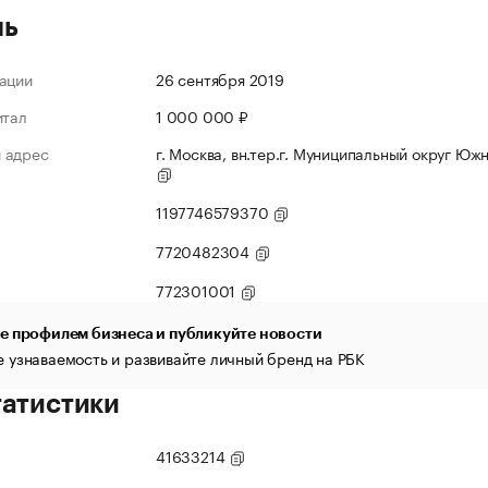
ль
ации
26 сентября 2019
итал
1 000 000 ₽
 адрес
г. Москва, вн.тер.г. Муниципальный округ Южн
1197746579370
7720482304
772301001
е профилем бизнеса и публикуйте новости
 узнаваемость и развивайте личный бренд на РБК
татистики
41633214