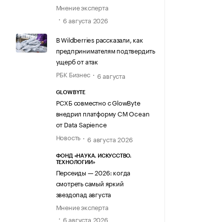
Мнение эксперта
6 августа 2026
В Wildberries рассказали, как
предпринимателям подтвердить
ущерб от атак
РБК Бизнес
6 августа
GLOWBYTE
РСХБ совместно с GlowByte
внедрил платформу CM Ocean
от Data Sapience
Новость
6 августа 2026
ФОНД «НАУКА. ИСКУССТВО.
ТЕХНОЛОГИИ»
Персеиды — 2026: когда
смотреть самый яркий
звездопад августа
Мнение эксперта
6 августа 2026