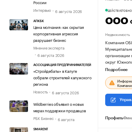
России
Интервью
6 августа 2026
ДЕЙСТВУЕТ
ОБНОВ
ООО 
АПКБК
Цена молчания: как скрытая
корпоративная агрессия
Недвижимость
разрушает бизнес
Компания ОБЩ
Мнение эксперта
Муниципальны
организации
6 августа 2026
округ Южнопор
АССОЦИАЦИЯ ПРЕДПРИНИМАТЕЛЕЙ
Подробнее
«Стройдебаты» в Калуге
собрали строителей калужского
Информац
региона
Компания
Новость
6 августа 2026
Управ
Wildberries объявил о новых
мерах поддержки продавцов
РБК Бизнес
6 августа
Профиль
Фин
SMARENT