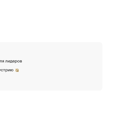
для лидеров
дустрию