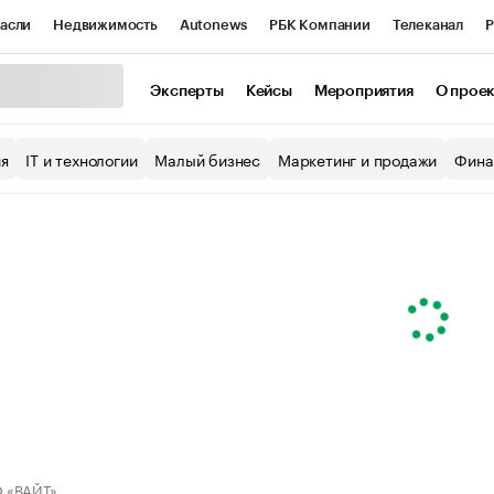
асли
Недвижимость
Autonews
РБК Компании
Телеканал
Р
К Курсы
РБК Life
Тренды
Визионеры
Национальные проекты
Эксперты
Кейсы
Мероприятия
О прое
уб
Исследования
Кредитные рейтинги
Франшизы
Газета
ия
IT и технологии
Малый бизнес
Маркетинг и продажи
Фина
Проверка контрагентов
Политика
Экономика
Бизнес
ы
 «ВАЙТ»