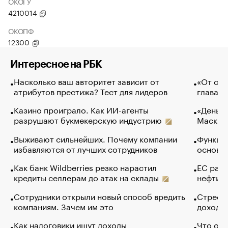
ОКОГУ
4210014
ОКОПФ
12300
Интересное на РБК
Насколько ваш авторитет зависит от
«От спо
атрибутов престижа? Тест для лидеров
глава к
Казино проиграло. Как ИИ-агенты
«Деньги
разрушают букмекерскую индустрию
Маск в 
Выживают сильнейших. Почему компании
Функции
избавляются от лучших сотрудников
основ э
Как банк Wildberries резко нарастил
ЕС раз
кредиты селлерам до атак на склады
нефти —
Сотрудники открыли новый способ вредить
Стресс 
компаниям. Зачем им это
доходов
Как налоговики ищут доходы
Что обв