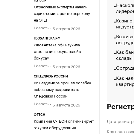
ТЕНЗОР
Насколь
Отраслевые эксперты начали
лидеро
серию семинаров по переходу
Казино
на ЭПД
индуст
Новость
5 августа 2026
Выжива
ТВОЯАПТЕКА.РФ
сотруд
«ТвояАптека.рф» изучила
Как бан
отношение покупателей к
склады
бонусам
Новость
5 августа 2026
Сотрудн
Как нал
СПЕЦСВЯЗЬ РОССИИ
Во Владимире прошел молебен
кварти
небесному покровителю
Спецсвязи России
Новость
5 августа 2026
Регист
C-TECH
Компания C-TECH оптимизирует
Дата регистр
закупки оборудования
Код налогово