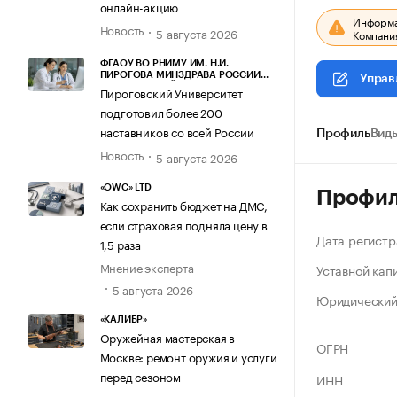
онлайн-акцию
Информац
Новость
5 августа 2026
Компания
ФГАОУ ВО РНИМУ ИМ. Н.И.
ПИРОГОВА МИНЗДРАВА РОССИИ
Управ
(ПИРОГОВСКИЙ УНИВЕРСИТЕТ)
Пироговский Университет
подготовил более 200
наставников со всей России
Профиль
Виды
Новость
5 августа 2026
«OWC» LTD
Профи
Как сохранить бюджет на ДМС,
если страховая подняла цену в
Дата регистр
1,5 раза
Мнение эксперта
Уставной кап
5 августа 2026
Юридический
«КАЛИБР»
Оружейная мастерская в
ОГРН
Москве: ремонт оружия и услуги
перед сезоном
ИНН