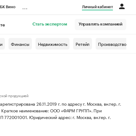
...
БК Вино
Личный кабинет
Стать экспертом
Управлять компанией
кте
азета
жи
Финансы
Недвижимость
Ретейл
Производство
ской продукцией
рирована 26.11.2019 г. по адресу г. Москва, вн.тер. г.
.
Краткое наименование: ООО «ФАРМ ГРУПП».
При
ПП 772001001.
Юридический адрес: г. Москва, вн.тер. г.
.