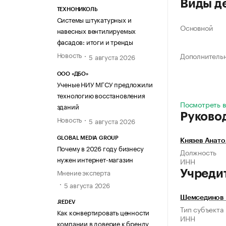
Виды д
ТЕХНОНИКОЛЬ
Системы штукатурных и
Основной
навесных вентилируемых
фасадов: итоги и тренды
Новость
Дополнитель
5 августа 2026
ООО «ДБО»
Ученые НИУ МГСУ предложили
технологию восстановления
Посмотреть в
зданий
Руково
Новость
5 августа 2026
GLOBAL MEDIA GROUP
Князев Анат
Почему в 2026 году бизнесу
Должность
нужен интернет-магазин
ИНН
Мнение эксперта
Учреди
5 августа 2026
Шемсединов 
.REDEV
Тип субъекта
Как конвертировать ценности
ИНН
компании в доверие к бренду