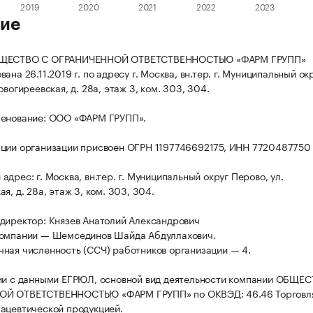
ие
БЩЕСТВО С ОГРАНИЧЕННОЙ ОТВЕТСТВЕННОСТЬЮ «ФАРМ ГРУПП»
ана 26.11.2019 г. по адресу г. Москва, вн.тер. г. Муниципальный ок
овогиреевская, д. 28а, этаж 3, ком. 303, 304.
менование: ООО «ФАРМ ГРУПП».
ции организации присвоен ОГРН 1197746692175, ИНН 7720487750
дрес: г. Москва, вн.тер. г. Муниципальный округ Перово, ул.
я, д. 28а, этаж 3, ком. 303, 304.
директор: Князев Анатолий Александрович
компании — Шемсединов Шайда Абдуллахович.
ная численность (ССЧ) работников организации — 4.
ии с данными ЕГРЮЛ, основной вид деятельности компании ОБЩЕ
Й ОТВЕТСТВЕННОСТЬЮ «ФАРМ ГРУПП» по ОКВЭД: 46.46 Торговл
ацевтической продукцией.