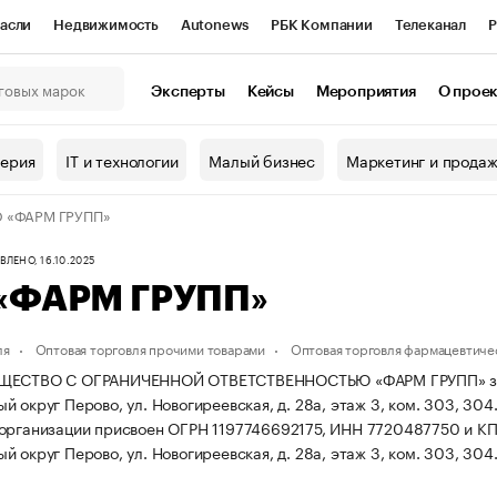
асли
Недвижимость
Autonews
РБК Компании
Телеканал
Р
К Курсы
РБК Life
Тренды
Визионеры
Национальные проекты
Эксперты
Кейсы
Мероприятия
О прое
онный клуб
Исследования
Кредитные рейтинги
Франшизы
Г
терия
IT и технологии
Малый бизнес
Маркетинг и прода
Проверка контрагентов
Политика
Экономика
Бизнес
 «ФАРМ ГРУПП»
ы
ЛЕНО, 16.10.2025
«ФАРМ ГРУПП»
ля
Оптовая торговля прочими товарами
Оптовая торговля фармацевтиче
ЕСТВО С ОГРАНИЧЕННОЙ ОТВЕТСТВЕННОСТЬЮ «ФАРМ ГРУПП» зарегист
 округ Перово, ул. Новогиреевская, д. 28а, этаж 3, ком. 303, 304
организации присвоен ОГРН 1197746692175, ИНН 7720487750 и К
 округ Перово, ул. Новогиреевская, д. 28а, этаж 3, ком. 303, 304