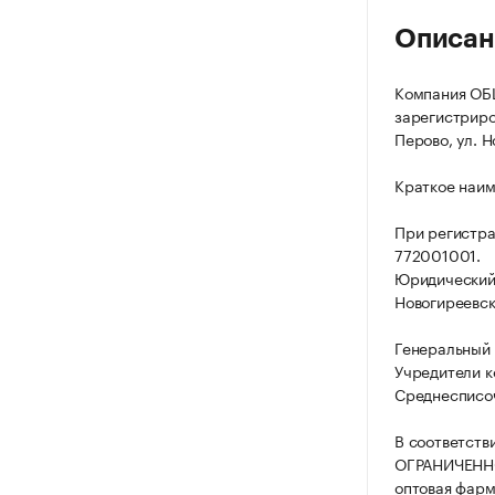
Описан
Компания О
зарегистриров
Перово, ул. Н
Краткое наи
При регистра
772001001.
Юридический а
Новогиреевска
Генеральный 
Учредители 
Среднесписоч
В соответств
ОГРАНИЧЕННО
оптовая фарм