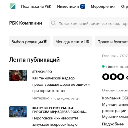
Подписка на РБК
Инвестиции
Мероприятия
Отр
Спорт
Школа управления РБК
РБК Образование
РБ
РБК Компании
Город
Стиль
Крипто
РБК Бизнес-среда
Дискусси
Выбор редакции
Менеджмент и HR
Право и бухгал
Спецпроекты СПб
Конференции СПб
Спецпроекты
Главная
ООО
Технологии и медиа
Финансы
Рынок наличной валют
Лента публикаций
ДЕЙСТВУЕТ
ОБНОВ
STENKIN.PRO
ООО 
Как технический надзор
предотвращает дорогие ошибки
Оптовая торгов
при строительстве
Компания ОБЩ
Интервью
6 августа 2026
Муниципальный
ФГАОУ ВО РНИМУ ИМ. Н.И.
регистрации 
ПИРОГОВА МИНЗДРАВА РОССИИ
Муниципальный
(ПИРОГОВСКИЙ УНИВЕРСИТЕТ)
Пироговский Университет
запускает всероссийскую
Подробнее