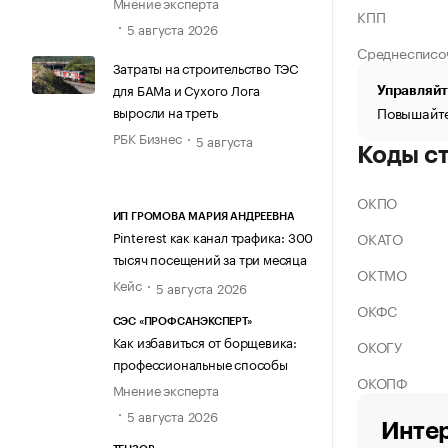
Мнение эксперта
КПП
5 августа 2026
Среднесписо
Затраты на строительство ТЭС
для БАМа и Сухого Лога
Управляйт
выросли на треть
Повышайте
РБК Бизнес
5 августа
Коды с
ОКПО
ИП ГРОМОВА МАРИЯ АНДРЕЕВНА
Pinterest как канал трафика: 300
ОКАТО
тысяч посещений за три месяца
ОКТМО
Кейс
5 августа 2026
ОКФС
СЭС «ПРОФСАНЭКСПЕРТ»
Как избавиться от борщевика:
ОКОГУ
профессиональные способы
ОКОПФ
Мнение эксперта
5 августа 2026
Интер