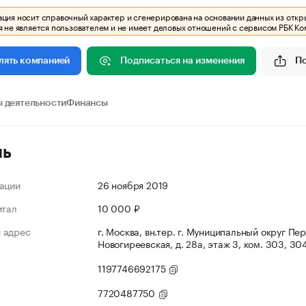
ия носит справочный характер и сгенерирована на основании данных из откр
 не является пользователем и не имеет деловых отношений с сервисом РБК Ко
Подписаться на изменения
П
лять компанией
 деятельности
Финансы
ль
ации
26 ноября 2019
итал
10 000 ₽
 адрес
г. Москва, вн.тер. г. Муниципальный округ Пер
Новогиреевская, д. 28а, этаж 3, ком. 303, 30
1197746692175
7720487750