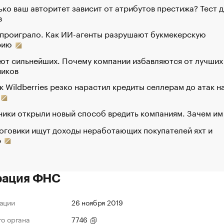
ко ваш авторитет зависит от атрибутов престижа? Тест д
в
 проиграло. Как ИИ-агенты разрушают букмекерскую
рию
ют сильнейших. Почему компании избавляются от лучших
ников
к Wildberries резко нарастил кредиты селлерам до атак н
ики открыли новый способ вредить компаниям. Зачем им
оговики ищут доходы неработающих покупателей яхт и
р
рация ФНС
ации
26 ноября 2019
го органа
7746