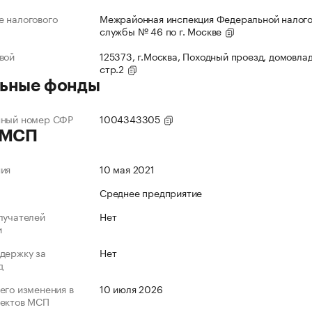
 налогового
Межрайонная инспекция Федеральной налог
службы № 46 по г. Москве
вой
125373, г.Москва, Походный проезд, домовлад
стр.2
ьные фонды
нный номер СФР
1004343305
 МСП
ния
10 мая 2021
Среднее предприятие
лучателей
Нет
и
держку за
Нет
д
его изменения в
10 июля 2026
ъектов МСП