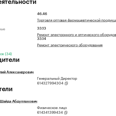
еятельности
46.46
Торговля оптовая фармацевтической продукц
ные
33.13
Ремонт электронного и оптического оборудо
33.14
Ремонт электрического оборудования
се (34)
дители
олий Александрович
Генеральный Директор
614327994304
тели
Шайда Абдуллахович
Физическое лицо
614341399434