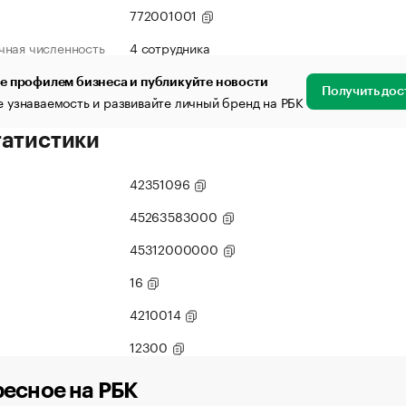
772001001
чная численность
4 сотрудника
е профилем бизнеса и публикуйте новости
Получить дос
 узнаваемость и развивайте личный бренд на РБК
татистики
42351096
45263583000
45312000000
16
4210014
12300
есное на РБК