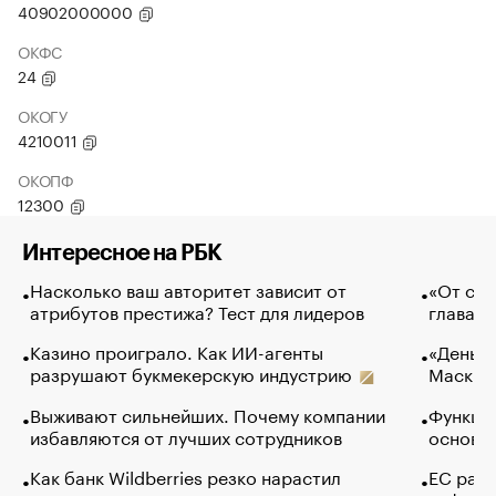
40902000000
ОКФС
24
ОКОГУ
4210011
ОКОПФ
12300
Интересное на РБК
Насколько ваш авторитет зависит от
«От спо
атрибутов престижа? Тест для лидеров
глава к
Казино проиграло. Как ИИ-агенты
«Деньги
разрушают букмекерскую индустрию
Маск в 
Выживают сильнейших. Почему компании
Функции
избавляются от лучших сотрудников
основ э
Как банк Wildberries резко нарастил
ЕС раз