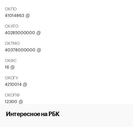
ОКПО
41014863
ОКАТО
40285000000
ОКТМО
40378000000
ОКФС
16
ОКОГУ
4210014
ОКОПФ
12300
Интересное на РБК