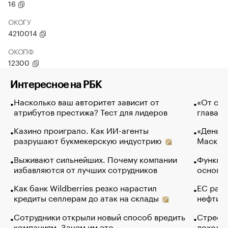
16
ОКОГУ
4210014
ОКОПФ
12300
Интересное на РБК
Насколько ваш авторитет зависит от
«От спо
атрибутов престижа? Тест для лидеров
глава к
Казино проиграло. Как ИИ-агенты
«Деньги
разрушают букмекерскую индустрию
Маск в 
Выживают сильнейших. Почему компании
Функции
избавляются от лучших сотрудников
основ э
Как банк Wildberries резко нарастил
ЕС раз
кредиты селлерам до атак на склады
нефти —
Сотрудники открыли новый способ вредить
Стресс 
компаниям. Зачем им это
доходов