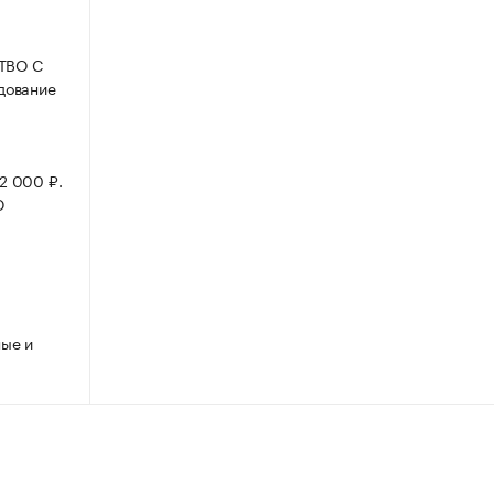
СТВО С
дование
2 000 ₽.
Ю
ые и