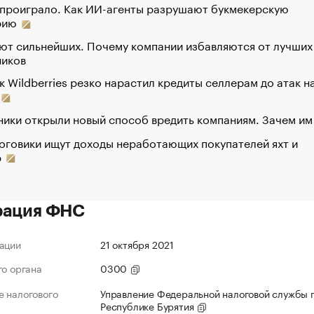
 проиграло. Как ИИ-агенты разрушают букмекерскую
рию
ют сильнейших. Почему компании избавляются от лучших
ников
к Wildberries резко нарастил кредиты селлерам до атак н
ики открыли новый способ вредить компаниям. Зачем им
оговики ищут доходы неработающих покупателей яхт и
р
рация ФНС
ации
21 октября 2021
го органа
0300
 налогового
Управление Федеральной налоговой службы 
Республике Бурятия