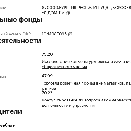
вой
670000,БУРЯТИЯ РЕСП,УЛАН-УДЭ Г,БОРСОЕ
УЛ,ДОМ 11А
ьные фонды
нный номер СФР
1044987095
еятельности
73.20
Исследование конъюнктуры рынка и изучени
общественного мнения
ные
47.99
Торговля розничная прочая вне магазинов, па
рынков
70.22
Консультирование по вопросам коммерческо
деятельности и управления
дители
унбилэг