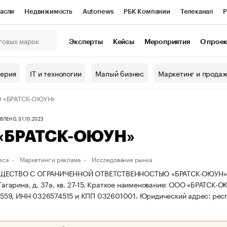
асли
Недвижимость
Autonews
РБК Компании
Телеканал
Р
К Курсы
РБК Life
Тренды
Визионеры
Национальные проекты
Эксперты
Кейсы
Мероприятия
О прое
онный клуб
Исследования
Кредитные рейтинги
Франшизы
Г
терия
IT и технологии
Малый бизнес
Маркетинг и прода
Проверка контрагентов
Политика
Экономика
Бизнес
 «БРАТСК-ОЮУН»
ы
ЛЕНО, 31.10.2023
«БРАТСК-ОЮУН»
еса
Маркетинг и реклама
Исследование рынка
ЩЕСТВО С ОГРАНИЧЕННОЙ ОТВЕТСТВЕННОСТЬЮ «БРАТСК-ОЮУН» зареги
Гагарина, д. 37а, кв. 27-15.
Краткое наименование: ООО «БРАТСК-О
59, ИНН 0326574515 и КПП 032601001.
Юридический адрес: респ. Б