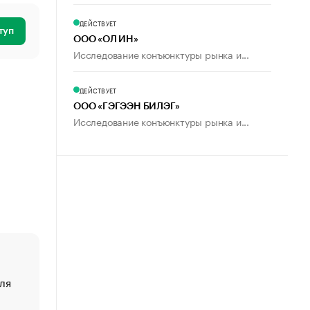
ДЕЙСТВУЕТ
туп
ООО «ОЛ ИН»
Исследование конъюнктуры рынка и...
ДЕЙСТВУЕТ
ООО «ГЭГЭЭН БИЛЭГ»
Исследование конъюнктуры рынка и...
ля
«От спорта тело стареет иначе». Как живет глава ко
создавшей GTA