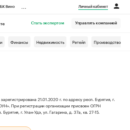
...
БК Вино
Личный кабинет
Стать экспертом
Управлять компанией
кте
азета
жи
Финансы
Недвижимость
Ретейл
Производство
стрирована 21.01.2020 г. по адресу респ. Бурятия, г.
ЮУН».
При регистрации организации присвоен ОГРН
урятия, г. Улан-Удэ, ул. Гагарина, д. 37а, кв. 27-15.