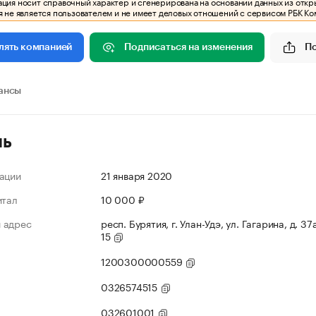
ия носит справочный характер и сгенерирована на основании данных из откр
 не является пользователем и не имеет деловых отношений с сервисом РБК Ко
Подписаться на изменения
П
лять компанией
ансы
ль
ации
21 января 2020
итал
10 000 ₽
 адрес
респ. Бурятия, г. Улан-Удэ, ул. Гагарина, д. 37а
15
1200300000559
0326574515
032601001