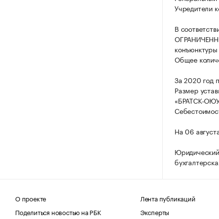
Учредители 
В соответств
ОГРАНИЧЕННО
конъюнктуры 
Общее количе
За 2020 год 
Размер уста
«БРАТСК-ОЮУ
Себестоимост
На 06 август
Юридический
бухгалтерска
О проекте
Лента публикаций
Поделиться новостью на РБК
Эксперты