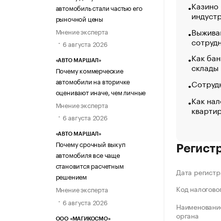
Казино
автомобиль стали частью его
индуст
рыночной цены
Выжива
Мнение эксперта
сотруд
6 августа 2026
Как бан
«АВТО МАРШАЛ»
склады
Почему коммерческие
автомобили на вторичке
Сотрудн
оценивают иначе, чем личные
Как нал
Мнение эксперта
кварти
6 августа 2026
«АВТО МАРШАЛ»
Почему срочный выкуп
Регист
автомобиля все чаще
становится расчетным
Дата регистр
решением
Код налогово
Мнение эксперта
6 августа 2026
Наименование
органа
ООО «МАГИКОСМО»