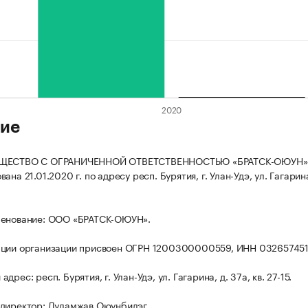
ие
БЩЕСТВО С ОГРАНИЧЕННОЙ ОТВЕТСТВЕННОСТЬЮ «БРАТСК-ОЮУН»
ана 21.01.2020 г. по адресу респ. Бурятия, г. Улан-Удэ, ул. Гагарина
менование: ООО «БРАТСК-ОЮУН».
ации организации присвоен ОГРН 1200300000559, ИНН 032657451
дрес: респ. Бурятия, г. Улан-Удэ, ул. Гагарина, д. 37а, кв. 27-15.
 директор: Дуламжав Оюунбилэг