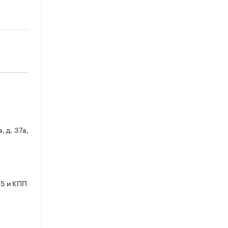
, д. 37а,
5 и КПП