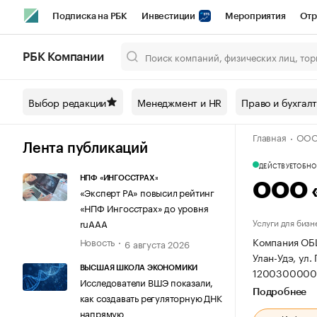
Подписка на РБК
Инвестиции
Мероприятия
Отр
Спорт
Школа управления РБК
РБК Образование
РБ
РБК Компании
Город
Стиль
Крипто
РБК Бизнес-среда
Дискусси
Выбор редакции
Менеджмент и HR
Право и бухгал
Спецпроекты СПб
Конференции СПб
Спецпроекты
Главная
ООО
Технологии и медиа
Финансы
Рынок наличной валют
Лента публикаций
ДЕЙСТВУЕТ
ОБНОВ
НПФ «ИНГОССТРАХ»
ООО 
«Эксперт РА» повысил рейтинг
«НПФ Ингосстрах» до уровня
Услуги для бизн
ruAAA
Компания ОБ
Новость
6 августа 2026
Улан-Удэ, ул. 
ВЫСШАЯ ШКОЛА ЭКОНОМИКИ
12003000005
Исследователи ВШЭ показали,
Подробнее
как создавать регуляторную ДНК
напрямую