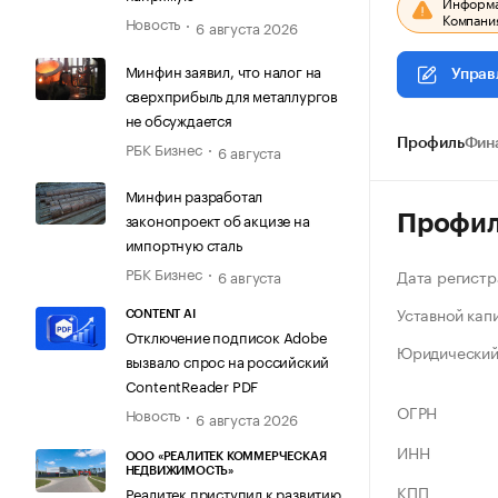
Информац
Компания
Новость
6 августа 2026
Минфин заявил, что налог на
Управ
сверхприбыль для металлургов
не обсуждается
Профиль
Фин
РБК Бизнес
6 августа
Минфин разработал
законопроект об акцизе на
Профи
импортную сталь
РБК Бизнес
Дата регистр
6 августа
Уставной кап
CONTENT AI
Отключение подписок Adobe
Юридический
вызвало спрос на российский
ContentReader PDF
ОГРН
Новость
6 августа 2026
ИНН
ООО «РЕАЛИТЕК КОММЕРЧЕСКАЯ
НЕДВИЖИМОСТЬ»
КПП
Реалитек приступил к развитию