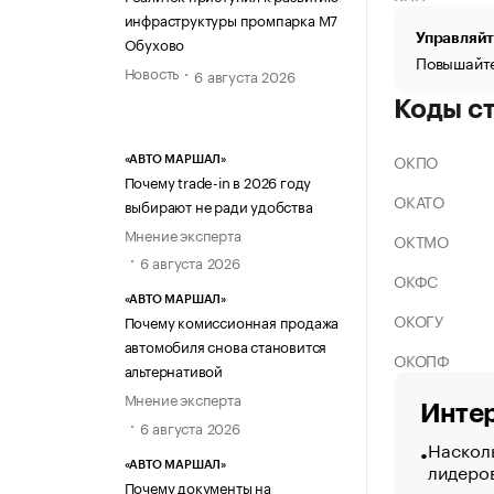
инфраструктуры промпарка М7
Управляйт
Обухово
Повышайте
Новость
6 августа 2026
Коды с
ОКПО
«АВТО МАРШАЛ»
Почему trade-in в 2026 году
ОКАТО
выбирают не ради удобства
Мнение эксперта
ОКТМО
6 августа 2026
ОКФС
«АВТО МАРШАЛ»
ОКОГУ
Почему комиссионная продажа
автомобиля снова становится
ОКОПФ
альтернативой
Мнение эксперта
Интер
6 августа 2026
Насколь
лидеро
«АВТО МАРШАЛ»
Почему документы на