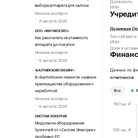
Должность
выборе аппарата для салона
ИНН
Мнение эксперта
Учреди
6 августа 2026
Дуламжав Ою
ООО «МАГИКОСМО»
Тип субъекта
Как рассчитать окупаемость
ИНН
аппарата до покупки
Доля в устав
Мнение эксперта
Финан
6 августа 2026
Данные по фи
«БАЛТИЙСКИЙ ЛИЗИНГ»
В «Балтийском лизинге» назвали
отчетности
преимущества оборудования с
наработкой
Все
Мнение эксперта
6 августа 2026
СИСТЭМ ЭЛЕКТРИК
Модульное оборудование
Systeme9 от «Систэм Электрик»
одобрено РС