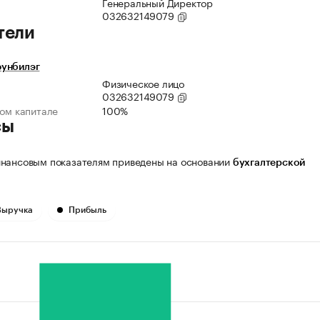
Генеральный Директор
032632149079
тели
унбилэг
Физическое лицо
032632149079
ном капитале
100%
сы
нансовым показателям приведены на основании
бухгалтерской
Выручка
Прибыль