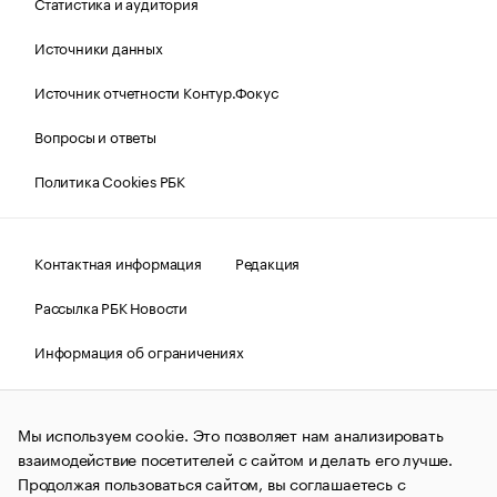
Статистика и аудитория
Источники данных
Источник отчетности Контур.Фокус
Вопросы и ответы
Политика Cookies РБК
Контактная информация
Редакция
Рассылка РБК Новости
Информация об ограничениях
Правовая информация
О соблюдении авторских прав
Мы используем cookie. Это позволяет нам анализировать
© АО «РОСБИЗНЕСКОНСАЛТИНГ»,
1995–2026.
Сообщения
и материалы информационного агентства «РБК»
взаимодействие посетителей с сайтом и делать его лучше.
(зарегистрировано Федеральной службой по надзору в сфере
Продолжая пользоваться сайтом, вы соглашаетесь с
связи, информационных технологий и массовых