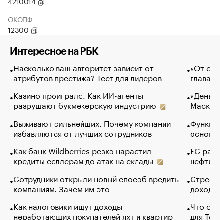
4210014
ОКОПФ
12300
Интересное на РБК
Насколько ваш авторитет зависит от
«От спо
атрибутов престижа? Тест для лидеров
глава к
Казино проиграло. Как ИИ-агенты
«Деньги
разрушают букмекерскую индустрию
Маск в 
Выживают сильнейших. Почему компании
Функции
избавляются от лучших сотрудников
основ э
Как банк Wildberries резко нарастил
ЕС раз
кредиты селлерам до атак на склады
нефти —
Сотрудники открыли новый способ вредить
Стресс 
компаниям. Зачем им это
доходов
Как налоговики ищут доходы
Что обв
неработающих покупателей яхт и квартир
для Tel