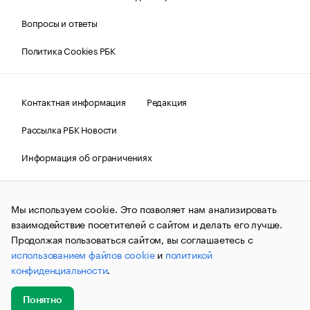
Вопросы и ответы
Политика Cookies РБК
Контактная информация
Редакция
Рассылка РБК Новости
Информация об ограничениях
Правовая информация
О соблюдении авторских прав
Мы используем cookie. Это позволяет нам анализировать
© АО «РОСБИЗНЕСКОНСАЛТИНГ»,
1995–2026.
Сообщения
и материалы информационного агентства «РБК»
взаимодействие посетителей с сайтом и делать его лучше.
(зарегистрировано Федеральной службой по надзору в сфере
Продолжая пользоваться сайтом, вы соглашаетесь с
связи, информационных технологий и массовых
использованием файлов cookie
и
политикой
коммуникаций (Роскомнадзор) 09.12.2015 за номером ИА
№ФС77-63848) сопровождаются пометкой «РБК». Отдельные
конфиденциальности
.
публикации могут содержать информацию,
не предназначенную для пользователей
до 18 лет.
companycardsfeedback@rbc.ru
Понятно