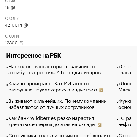
ОКФС
16
ОКОГУ
4210014
ОКОПФ
12300
Интересное на РБК
Насколько ваш авторитет зависит от
«От спо
атрибутов престижа? Тест для лидеров
глава к
Казино проиграло. Как ИИ-агенты
«Деньги
разрушают букмекерскую индустрию
Маск в 
Выживают сильнейших. Почему компании
Функции
избавляются от лучших сотрудников
основ э
Как банк Wildberries резко нарастил
ЕС раз
кредиты селлерам до атак на склады
нефти —
Сотрудники открыли новый способ вредить
Стресс 