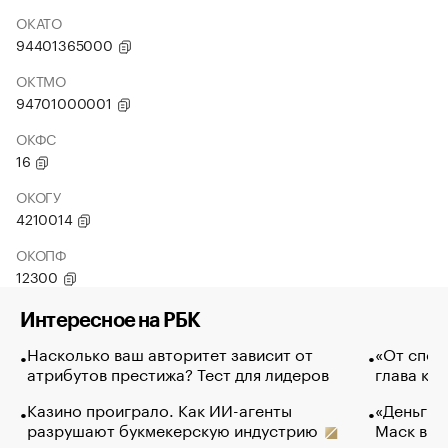
ОКАТО
94401365000
ОКТМО
94701000001
ОКФС
16
ОКОГУ
4210014
ОКОПФ
12300
Интересное на РБК
Насколько ваш авторитет зависит от
«От спор
атрибутов престижа? Тест для лидеров
глава ко
Казино проиграло. Как ИИ-агенты
«Деньги б
разрушают букмекерскую индустрию
Маск в и