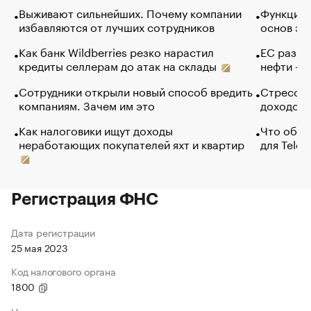
Выживают сильнейших. Почему компании
Функции 
избавляются от лучших сотрудников
основ эф
Как банк Wildberries резко нарастил
ЕС разре
кредиты селлерам до атак на склады
нефти — 
Сотрудники открыли новый способ вредить
Стресс о
компаниям. Зачем им это
доходов 
Как налоговики ищут доходы
Что обви
неработающих покупателей яхт и квартир
для Tele
Регистрация ФНС
Дата регистрации
25 мая 2023
Код налогового органа
1800