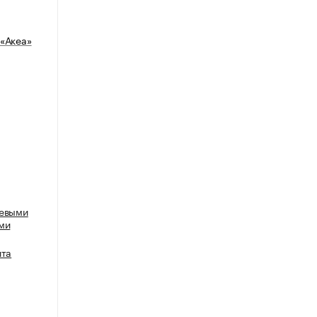
«Акеа»
щевыми
ми
ита