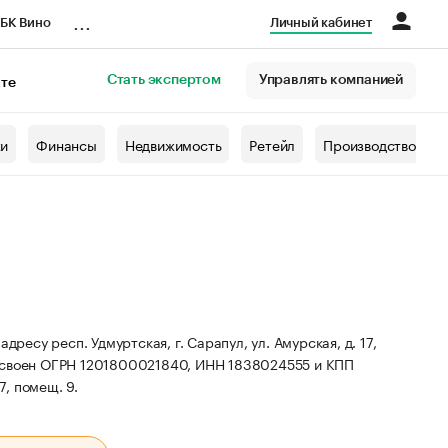
...
БК Вино
Личный кабинет
Стать экспертом
Управлять компанией
кте
азета
жи
Финансы
Недвижимость
Ретейл
Производство
су респ. Удмуртская, г. Сарапул, ул. Амурская, д. 17,
исвоен ОГРН 1201800021840, ИНН 1838024555 и КПП
7, помещ. 9.