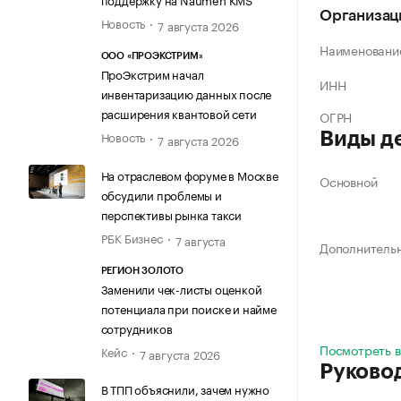
Организац
Новость
7 августа 2026
Наименовани
ООО «ПРОЭКСТРИМ»
ПроЭкстрим начал
ИНН
инвентаризацию данных после
расширения квантовой сети
ОГРН
Новость
Виды д
7 августа 2026
На отраслевом форуме в Москве
Основной
обсудили проблемы и
перспективы рынка такси
РБК Бизнес
7 августа
Дополнитель
РЕГИОН ЗОЛОТО
Заменили чек-листы оценкой
потенциала при поиске и найме
сотрудников
Посмотреть в
Кейс
7 августа 2026
Руково
В ТПП объяснили, зачем нужно