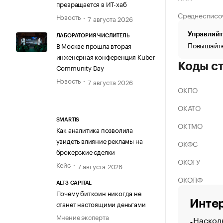
превращается в ИТ-хаб
Среднесписо
Новость
7 августа 2026
Управляйт
ЛАБОРАТОРИЯ ЧИСЛИТЕЛЬ
Повышайте
В Москве прошла вторая
инженерная конференция Kuber
Коды с
Community Day
Новость
7 августа 2026
ОКПО
ОКАТО
SMARTIS
ОКТМО
Как аналитика позволила
увидеть влияние рекламы на
ОКФС
брокерские сделки
ОКОГУ
Кейс
7 августа 2026
ОКОПФ
ALT3 CAPITAL
Почему биткоин никогда не
Интер
станет настоящими деньгами
Мнение эксперта
Насколь