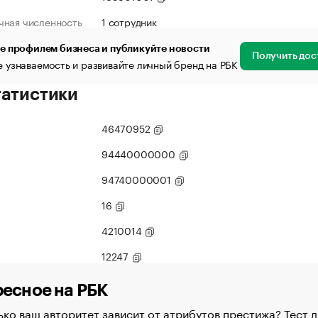
чная численность
1 сотрудник
е профилем бизнеса и публикуйте новости
Получить дос
 узнаваемость и развивайте личный бренд на РБК
татистики
46470952
94440000000
94740000001
16
4210014
12247
есное на РБК
ко ваш авторитет зависит от атрибутов престижа? Тест д