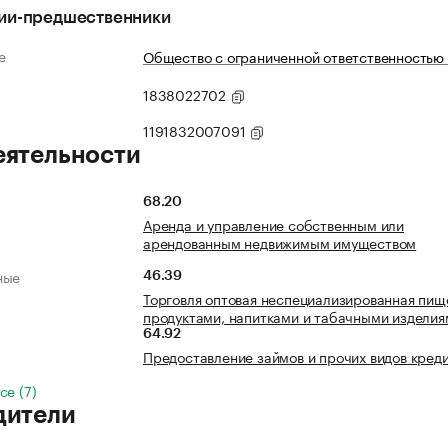
ии-предшественники
е
Общество с ограниченной ответственностью 
1838022702
1191832007091
еятельности
68.20
Аренда и управление собственным или
арендованным недвижимым имуществом
ные
46.39
Торговля оптовая неспециализированная пи
продуктами, напитками и табачными изделия
64.92
Предоставление займов и прочих видов кред
се (7)
дители