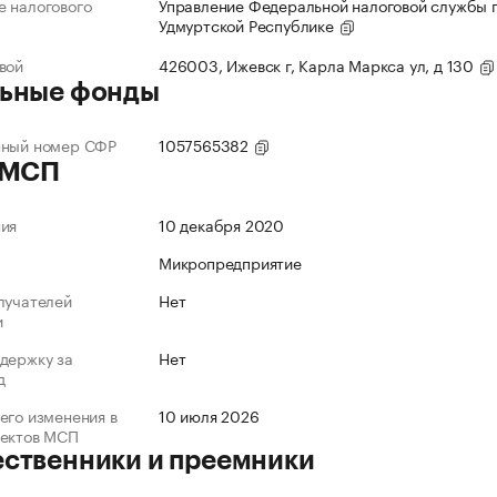
 налогового
Управление Федеральной налоговой службы 
Удмуртской Республике
вой
426003, Ижевск г, Карла Маркса ул, д 130
ьные фонды
нный номер СФР
1057565382
 МСП
ния
10 декабря 2020
Микропредприятие
лучателей
Нет
и
держку за
Нет
д
его изменения в
10 июля 2026
ъектов МСП
ственники и преемники