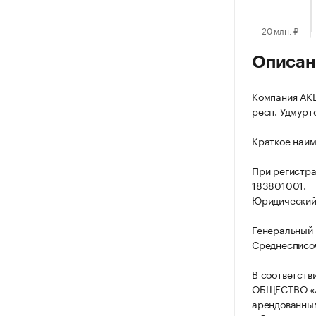
Описан
Компания АК
респ. Удмуртс
Краткое наим
При регистр
183801001.
Юридический а
Генеральный 
Среднесписоч
В соответств
ОБЩЕСТВО «А
арендованны