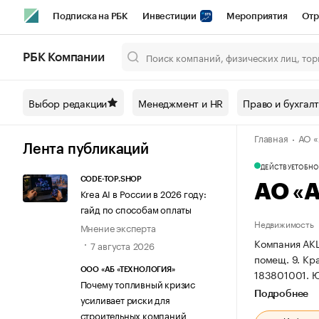
Подписка на РБК
Инвестиции
Мероприятия
Отр
Спорт
Школа управления РБК
РБК Образование
РБ
РБК Компании
Город
Стиль
Крипто
РБК Бизнес-среда
Дискусси
Выбор редакции
Менеджмент и HR
Право и бухгал
Спецпроекты СПб
Конференции СПб
Спецпроекты
Главная
АО 
Технологии и медиа
Финансы
Рынок наличной валют
Лента публикаций
ДЕЙСТВУЕТ
ОБНОВ
CODE-TOP.SHOP
АО «
Krea AI в России в 2026 году:
гайд по способам оплаты
Недвижимость
Мнение эксперта
Компания АКЦ
7 августа 2026
помещ. 9.
Кра
ООО «АБ «ТЕХНОЛОГИЯ»
183801001.
Ю
Почему топливный кризис
Подробнее
усиливает риски для
строительных компаний