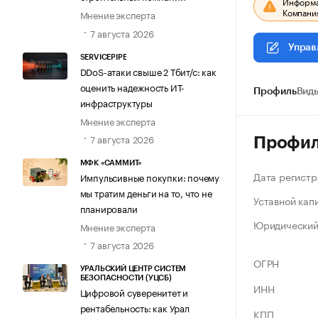
Информац
Компания
Мнение эксперта
7 августа 2026
Управ
SERVICEPIPE
DDoS-атаки свыше 2 Тбит/с: как
оценить надежность ИТ-
Профиль
Виды
инфраструктуры
Мнение эксперта
7 августа 2026
Профи
МФК «САММИТ»
Дата регистр
Импульсивные покупки: почему
мы тратим деньги на то, что не
Уставной кап
планировали
Юридический
Мнение эксперта
7 августа 2026
ОГРН
УРАЛЬСКИЙ ЦЕНТР СИСТЕМ
БЕЗОПАСНОСТИ (УЦСБ)
ИНН
Цифровой суверенитет и
рентабельность: как Урал
КПП