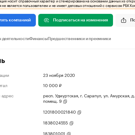
ия носит справочный характер и сгенерирована на основании данных из откр
 не является пользователем и не имеет деловых отношений с сервисом РБК Ко
Подписаться на изменения
П
лять компанией
 деятельности
Финансы
Предшественники и преемники
ль
ации
23 ноября 2020
итал
10 000 ₽
 адрес
респ. Удмуртская, г. Сарапул, ул. Амурская, д.
помещ. 9
1201800021840
1838024555
183801001