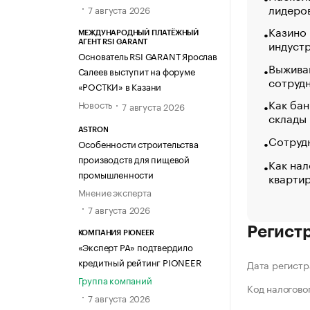
лидеро
7 августа 2026
Казино
МЕЖДУНАРОДНЫЙ ПЛАТЁЖНЫЙ
индуст
АГЕНТ RSI GARANT
Основатель RSI GARANT Ярослав
Выжива
Салеев выступит на форуме
сотруд
«РОСТКИ» в Казани
Как бан
Новость
7 августа 2026
склады
ASTRON
Сотрудн
Особенности строительства
производств для пищевой
Как нал
промышленности
кварти
Мнение эксперта
7 августа 2026
Регист
КОМПАНИЯ PIONEER
«Эксперт РА» подтвердило
кредитный рейтинг PIONEER
Дата регистр
Группа компаний
Код налогово
7 августа 2026