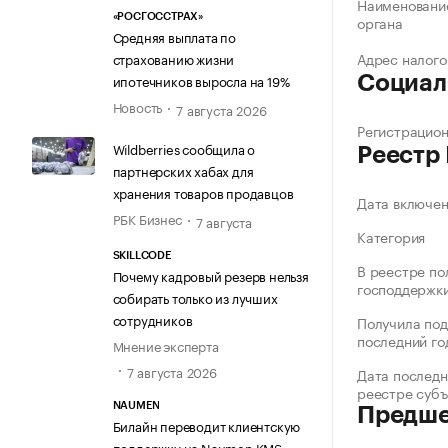
Наименование
«РОСГОССТРАХ»
органа
Средняя выплата по
Адрес налого
страхованию жизни
ипотечников выросла на 19%
Социал
Новость
7 августа 2026
Регистрацио
Wildberries сообщила о
Реестр
партнерских хабах для
хранения товаров продавцов
Дата включе
РБК Бизнес
7 августа
Категория
SKILLCODE
В реестре по
Почему кадровый резерв нельзя
господдержк
собирать только из лучших
сотрудников
Получила под
последний го
Мнение эксперта
7 августа 2026
Дата последн
реестре суб
NAUMEN
Предше
Билайн переводит клиентскую
поддержку на Naumen KMS