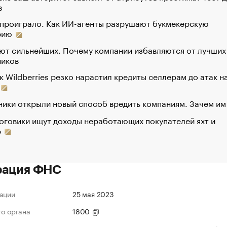
в
 проиграло. Как ИИ-агенты разрушают букмекерскую
рию
ют сильнейших. Почему компании избавляются от лучших
ников
к Wildberries резко нарастил кредиты селлерам до атак н
ики открыли новый способ вредить компаниям. Зачем им
оговики ищут доходы неработающих покупателей яхт и
р
рация ФНС
ации
25 мая 2023
го органа
1800