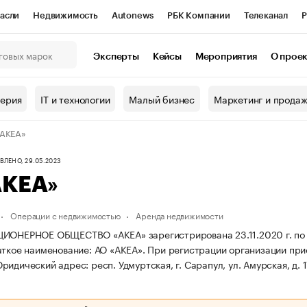
асли
Недвижимость
Autonews
РБК Компании
Телеканал
Р
К Курсы
РБК Life
Тренды
Визионеры
Национальные проекты
Эксперты
Кейсы
Мероприятия
О прое
онный клуб
Исследования
Кредитные рейтинги
Франшизы
Г
терия
IT и технологии
Малый бизнес
Маркетинг и прода
Проверка контрагентов
Политика
Экономика
Бизнес
«АКЕА»
ы
ЛЕНО, 29.05.2023
АКЕА»
Операции с недвижимостью
Аренда недвижимости
ИОНЕРНОЕ ОБЩЕСТВО «АКЕА» зарегистрирована 23.11.2020 г. по адре
ткое наименование: АО «АКЕА».
При регистрации организации пр
ридический адрес: респ. Удмуртская, г. Сарапул, ул. Амурская, д. 1