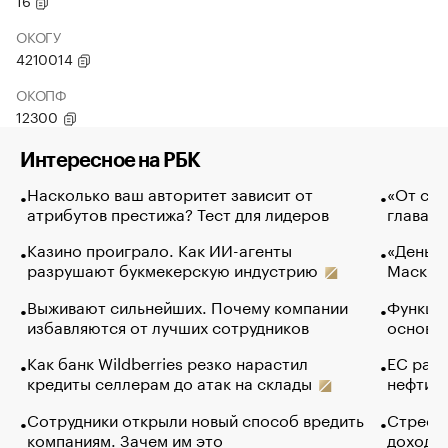
16
ОКОГУ
4210014
ОКОПФ
12300
Интересное на РБК
Насколько ваш авторитет зависит от
«От спо
атрибутов престижа? Тест для лидеров
глава к
Казино проиграло. Как ИИ-агенты
«Деньги
разрушают букмекерскую индустрию
Маск в 
Выживают сильнейших. Почему компании
Функции
избавляются от лучших сотрудников
основ э
Как банк Wildberries резко нарастил
ЕС раз
кредиты селлерам до атак на склады
нефти —
Сотрудники открыли новый способ вредить
Стресс 
компаниям. Зачем им это
доходов