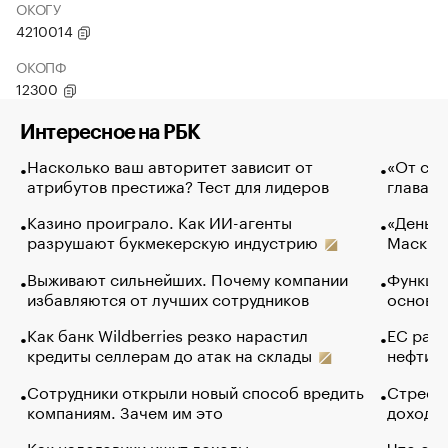
ОКОГУ
4210014
ОКОПФ
12300
Интересное на РБК
Насколько ваш авторитет зависит от
«От спо
атрибутов престижа? Тест для лидеров
глава к
Казино проиграло. Как ИИ-агенты
«Деньги
разрушают букмекерскую индустрию
Маск в 
Выживают сильнейших. Почему компании
Функции
избавляются от лучших сотрудников
основ э
Как банк Wildberries резко нарастил
ЕС раз
кредиты селлерам до атак на склады
нефти —
Сотрудники открыли новый способ вредить
Стресс 
компаниям. Зачем им это
доходов
Как налоговики ищут доходы
Что обв