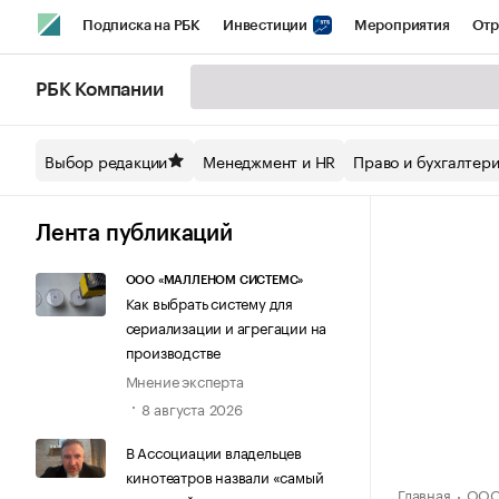
Подписка на РБК
Инвестиции
Мероприятия
Отр
Спорт
Школа управления РБК
РБК Образование
РБ
РБК Компании
Стиль
Крипто
РБК Бизнес-среда
Дискуссионный кл
Выбор редакции
Менеджмент и HR
Право и бухгалтер
Спецпроекты СПб
Конференции СПб
Спецпроекты
Технологии и медиа
Финансы
Рынок наличной валют
Лента публикаций
ООО «МАЛЛЕНОМ СИСТЕМС»
Как выбрать систему для
сериализации и агрегации на
производстве
Мнение эксперта
8 августа 2026
В Ассоциации владельцев
кинотеатров назвали «самый
Главная
ООО