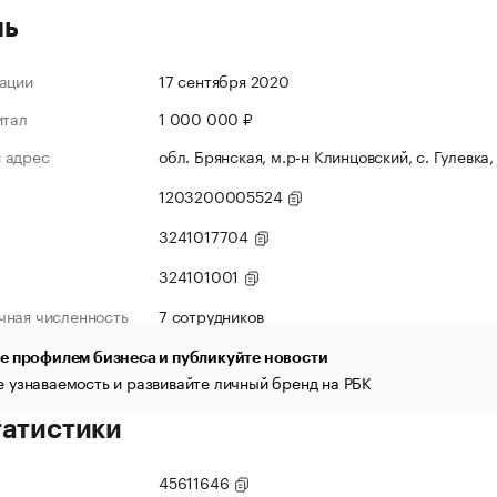
ль
ации
17 сентября 2020
итал
1 000 000 ₽
 адрес
обл. Брянская, м.р-н Клинцовский, с. Гулевка, 
1203200005524
3241017704
324101001
чная численность
7 сотрудников
е профилем бизнеса и публикуйте новости
 узнаваемость и развивайте личный бренд на РБК
татистики
45611646