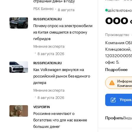
страшный день» в году
РБК Бизнес
8 августа
ДЕЙСТВУЕТ
ОБНОВ
ООО 
RUSSIFICATION.RU
Почему спрос на электромобили
из Китая смещается в сторону
Производство
гибридов
Компания ОБ
Мнение эксперта
Клинцовский, с
8 августа 2026
12032000055
офис 5.
RUSSIFICATION.RU
Как Volkswagen вернулся на
Подробнее
российский рынок без единого
Информац
дилера
Компания
Мнение эксперта
8 августа 2026
Управ
VESPERFIN
Россияне не мечтают о
Профиль
Виды
богатстве: что для нас важнее
больших денег