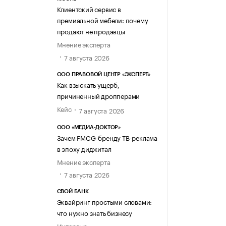
Клиентский сервис в
премиальной мебели: почему
продают не продавцы
Мнение эксперта
7 августа 2026
ООО ПРАВОВОЙ ЦЕНТР «ЭКСПЕРТ»
Как взыскать ущерб,
причиненный дропперами
Кейс
7 августа 2026
ООО «МЕДИА-ДОКТОР»
Зачем FMCG-бренду ТВ-реклама
в эпоху диджитал
Мнение эксперта
7 августа 2026
СВОЙ БАНК
Эквайринг простыми словами:
что нужно знать бизнесу
Интервью