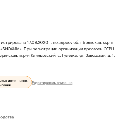
рована 17.09.2020 г. по адресу обл. Брянская, м.р-н
О «БИОХИМ».
При регистрации организации присвоен ОГРН
янская, м.р-н Клинцовский, с. Гулевка, ул. Заводская, д. 1,
ытых источников.
Редактировать описание
мпании.
водства