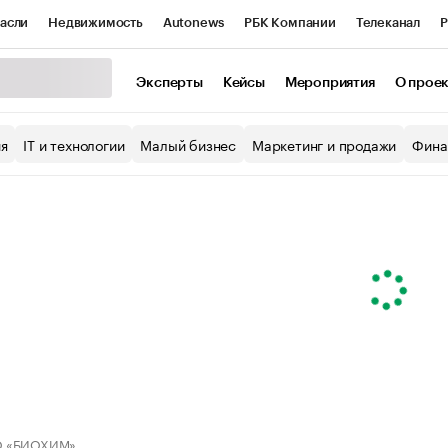
асли
Недвижимость
Autonews
РБК Компании
Телеканал
Р
К Курсы
РБК Life
Тренды
Визионеры
Национальные проекты
Эксперты
Кейсы
Мероприятия
О прое
уб
Исследования
Кредитные рейтинги
Франшизы
Газета
ия
IT и технологии
Малый бизнес
Маркетинг и продажи
Фина
Проверка контрагентов
Политика
Экономика
Бизнес
ы
 «БИОХИМ»