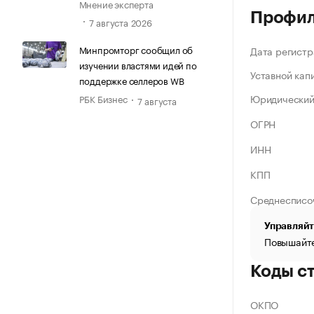
Мнение эксперта
Профи
7 августа 2026
Минпромторг сообщил об
Дата регистр
изучении властями идей по
Уставной кап
поддержке селлеров WB
Юридический
РБК Бизнес
7 августа
ОГРН
ИНН
КПП
Среднесписо
Управляйт
Повышайте
Коды с
ОКПО