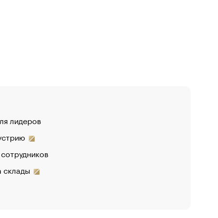
для лидеров
дустрию
 сотрудников
на склады