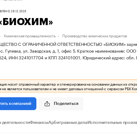
ЛЕНО, 26.12.2023
«БИОХИМ»
Химическая промышленность
Производство химических продуктов
ЩЕСТВО С ОГРАНИЧЕННОЙ ОТВЕТСТВЕННОСТЬЮ «БИОХИМ» зарегистри
. Гулевка, ул. Заводская, д. 1, офис 5.
Краткое наименование: ОО
24, ИНН 3241017704 и КПП 324101001.
Юридический адрес: обл. Бр
ия носит справочный характер и сгенерирована на основании данных из откр
 не является пользователем и не имеет деловых отношений с сервисом РБК Ко
Поделиться
лять компанией
 деятельности
Финансы
Арбитражные дела
Исполнительные произ