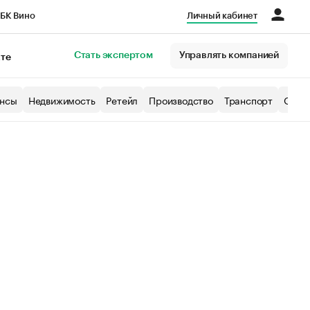
БК Вино
Личный кабинет
Город
Стать экспертом
Управлять компанией
кте
нсы
Недвижимость
Ретейл
Производство
Транспорт
Образ