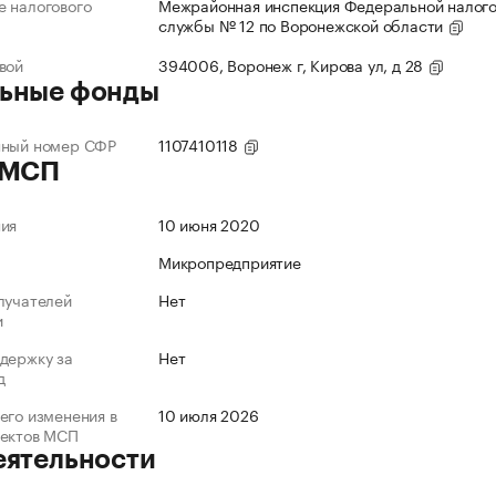
 налогового
Межрайонная инспекция Федеральной налог
службы № 12 по Воронежской области
вой
394006, Воронеж г, Кирова ул, д 28
ьные фонды
нный номер СФР
1107410118
 МСП
ния
10 июня 2020
Микропредприятие
лучателей
Нет
и
держку за
Нет
д
его изменения в
10 июля 2026
ъектов МСП
еятельности