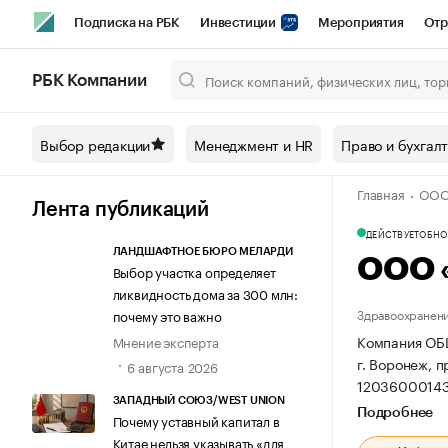
Подписка на РБК
Инвестиции
Мероприятия
Отр
Спорт
Школа управления РБК
РБК Образование
РБ
РБК Компании
Город
Стиль
Крипто
РБК Бизнес-среда
Дискусси
Выбор редакции
Менеджмент и HR
Право и бухгал
Спецпроекты СПб
Конференции СПб
Спецпроекты
Главная
ООО
Технологии и медиа
Финансы
Рынок наличной валют
Лента публикаций
ДЕЙСТВУЕТ
ОБНОВ
ЛАНДШАФТНОЕ БЮРО МЕЛАРДИ
ООО 
Выбор участка определяет
ликвидность дома за 300 млн:
Здравоохранени
почему это важно
Компания ОБ
Мнение эксперта
г. Воронеж, п
6 августа 2026
12036000143
ЗАПАДНЫЙ СОЮЗ/WEST UNION
Подробнее
Почему уставный капитал в
Китае нельзя указывать «для