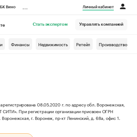
...
БК Вино
Личный кабинет
Стать экспертом
Управлять компанией
кте
азета
жи
Финансы
Недвижимость
Ретейл
Производство
истрирована 08.05.2020 г. по адресу обл. Воронежская,
Т СИТИ».
При регистрации организации присвоен ОГРН
Воронежская, г. Воронеж, пр-кт Ленинский, д. 68а, офис 1.