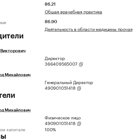
86.21
Общая врачебная практика
ные
86.90
Деятельность в области медицины прочая
дители
 Викторович
Директор
366409565007
рд Михайлович
Генеральный Директор
490901051418
тели
рд Михайлович
Физическое лицо
490901051418
ном капитале
100%
сы