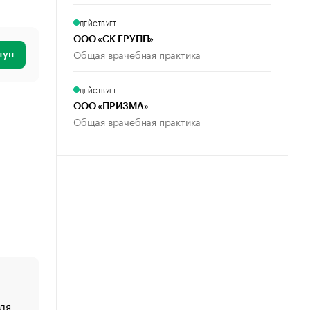
ДЕЙСТВУЕТ
ООО «СК-ГРУПП»
Общая врачебная практика
туп
ДЕЙСТВУЕТ
ООО «ПРИЗМА»
Общая врачебная практика
ля
«От спорта тело стареет иначе». Как живет глава ко