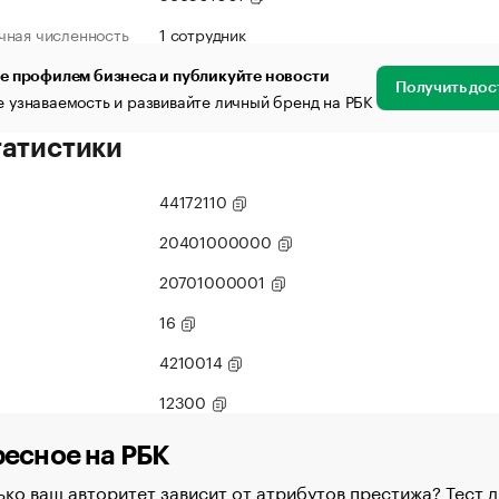
чная численность
1 сотрудник
е профилем бизнеса и публикуйте новости
Получить дос
 узнаваемость и развивайте личный бренд на РБК
татистики
44172110
20401000000
20701000001
16
4210014
12300
есное на РБК
ко ваш авторитет зависит от атрибутов престижа? Тест д