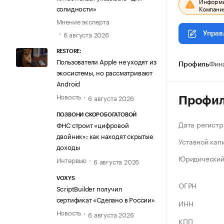
Информац
солидности»
Компания
Мнение эксперта
6 августа 2026
Управ
RESTORE:
Пользователи Apple не уходят из
Профиль
Фин
экосистемы, но рассматривают
Android
Новость
6 августа 2026
Профи
ПОЗВОНИ СКОРОБОГАТОВОЙ
Дата регистр
ФНС строит «цифровой
двойник»: как находят скрытые
Уставной кап
доходы
Юридический
Интервью
6 августа 2026
VOXYS
ОГРН
ScriptBuilder получил
сертификат «Сделано в России»
ИНН
Новость
6 августа 2026
КПП