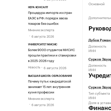
Основной
НЕРА КОНСАЛТ
Процедура импорта из стран
Дополнитель
ЕАЭС в РФ: порядок ввоза
товаров без ошибок
Руково
Мнение эксперта
6 августа 2026
Дубов Роман
УНИВЕРСИТЕТ МИСИС
Должность
Более 9000 студентов МИСИС
ИНН
прошли практики и стажировки
в 2025-2026 году
Сурков Эдуа
Должность
Новость
6 августа 2026
ИНН
Учреди
ВЫСШАЯ ШКОЛА ОБРАЗОВАНИЯ
Почему путь к кандидатской
занимает 15 лет: внутренняя
Сурков Эдуа
кухня профессии
Тип субъекта
ИНН
Мнение эксперта
Доля в устав
6 августа 2026
Финан