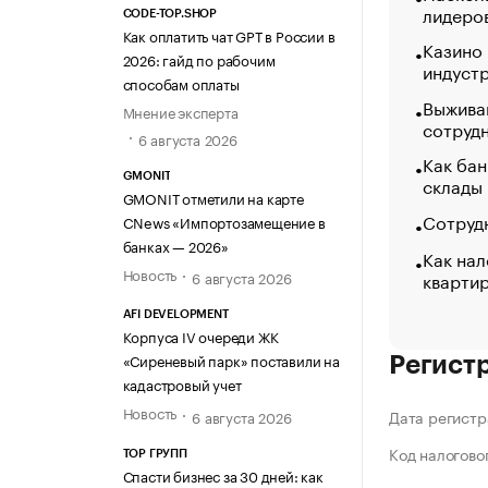
лидеро
CODE-TOP.SHOP
Как оплатить чат GPT в России в
Казино
2026: гайд по рабочим
индуст
способам оплаты
Выжива
Мнение эксперта
сотруд
6 августа 2026
Как бан
GMONIT
склады
GMONIT отметили на карте
Сотрудн
CNews «Импортозамещение в
банках — 2026»
Как нал
Новость
кварти
6 августа 2026
AFI DEVELOPMENT
Корпуса IV очереди ЖК
«Сиреневый парк» поставили на
Регист
кадастровый учет
Новость
Дата регистр
6 августа 2026
Код налогово
ТОР ГРУПП
Спасти бизнес за 30 дней: как