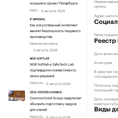
Наименование
сохранить проект Петербурга
органа
Кейс
6 августа 2026
Адрес налого
IT IMPERIAL
Социал
Как искусственный интеллект
меняет безопасность пищевого
Регистрацио
производства
Реестр
Мнение эксперта
6 августа 2026
Дата включе
NGR SOFTLAB
Категория
NGR Softlab и SafeTech Lab
подтвердили совместимость
В реестре по
своих решений
господдержк
Новость
6 августа 2026
Получила под
последний го
СЕТЬ ОТЕЛЕЙ COSMOS
Cosmos Hotel Group предлагает
Дата последн
реестре суб
обновить подготовку кадров
Виды д
для отелей
Новость
6 августа 2026