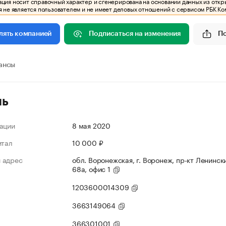
ия носит справочный характер и сгенерирована на основании данных из откр
 не является пользователем и не имеет деловых отношений с сервисом РБК Ко
Подписаться на изменения
П
лять компанией
ансы
ль
ации
8 мая 2020
итал
10 000 ₽
 адрес
обл. Воронежская, г. Воронеж, пр-кт Ленински
68а, офис 1
1203600014309
3663149064
366301001