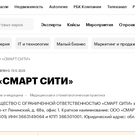
асли
Недвижимость
Autonews
РБК Компании
Телеканал
Р
К Курсы
РБК Life
Тренды
Визионеры
Национальные проекты
Эксперты
Кейсы
Мероприятия
О прое
онный клуб
Исследования
Кредитные рейтинги
Франшизы
Г
терия
IT и технологии
Малый бизнес
Маркетинг и прода
Проверка контрагентов
Политика
Экономика
Бизнес
 «СМАРТ СИТИ»
ы
ЛЕНО, 15.12.2023
«СМАРТ СИТИ»
е и медицина
Медицинская и стоматологическая практика
ЩЕСТВО С ОГРАНИЧЕННОЙ ОТВЕТСТВЕННОСТЬЮ «СМАРТ СИТИ» зарег
р-кт Ленинский, д. 68а, офис 1.
Краткое наименование: ООО «СМАР
09, ИНН 3663149064 и КПП 366301001.
Юридический адрес: обл. 