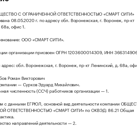
БЩЕСТВО С ОГРАНИЧЕННОЙ ОТВЕТСТВЕННОСТЬЮ «СМАРТ СИТИ»
ана 08.05.2020 г. по адресу обл. Воронежская, г. Воронеж, пр-кт
 68а, офис 1.
менование: ООО «СМАРТ СИТИ».
ации организации присвоен ОГРН 1203600014309, ИНН 36631490
дрес: обл. Воронежская, г. Воронеж, пр-кт Ленинский, д. 68а, офи
бов Роман Викторович
омпании — Сурков Эдуард Михайлович.
ная численность (ССЧ) работников организации — 1.
ии с данными ЕГРЮЛ, основной вид деятельности компании ОБЩЕ
Й ОТВЕТСТВЕННОСТЬЮ «СМАРТ СИТИ» по ОКВЭД: 86.21 Общая
актика.
ство направлений деятельности — 2.