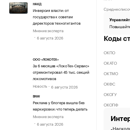
НАКД
Среднесписо
Инверсия власти: от
государства к советам
Управляйт
директоров техногигантов
Повышайте
Мнение эксперта
6 августа 2026
Коды с
ОКПО
ООО «ЛОКОТЕХ»
ОКАТО
За 6 месяцев «ЛокоТех-Сервис»
отремонтировал 45 тыс. секций
ОКТМО
локомотивов
ОКФС
Новость
6 августа 2026
ОКОГУ
BNW
Реклама у блогера вышла без
ОКОПФ
маркировки: что теперь делать
Мнение эксперта
Интер
6 августа 2026
Насколь