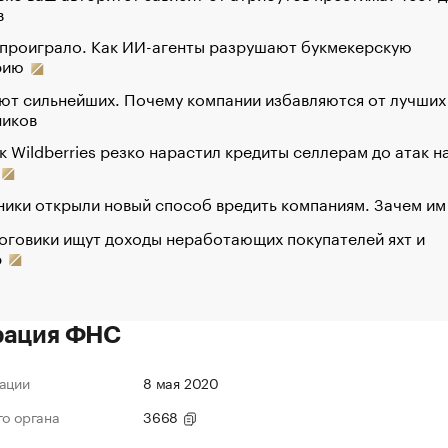
в
 проиграло. Как ИИ-агенты разрушают букмекерскую
рию
ют сильнейших. Почему компании избавляются от лучших
ников
к Wildberries резко нарастил кредиты селлерам до атак н
ики открыли новый способ вредить компаниям. Зачем им
оговики ищут доходы неработающих покупателей яхт и
р
рация ФНС
ации
8 мая 2020
го органа
3668