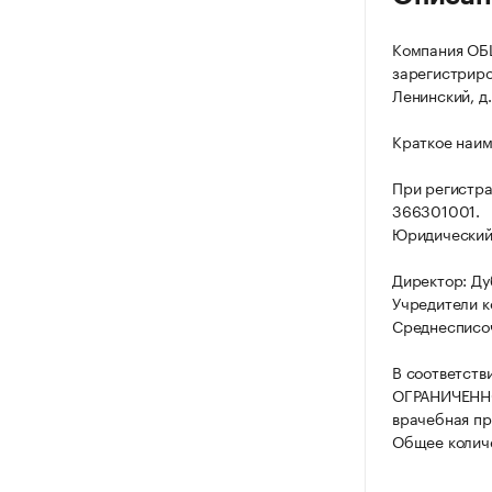
Компания О
зарегистриров
Ленинский, д.
Краткое наи
При регистр
366301001.
Юридический а
Директор: Ду
Учредители к
Среднесписоч
В соответств
ОГРАНИЧЕННО
врачебная пр
Общее количе