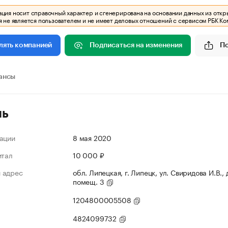
ия носит справочный характер и сгенерирована на основании данных из откр
 не является пользователем и не имеет деловых отношений с сервисом РБК Ко
Подписаться на изменения
П
лять компанией
ансы
ль
ации
8 мая 2020
итал
10 000 ₽
 адрес
обл. Липецкая, г. Липецк, ул. Свиридова И.В., д
помещ. 3
1204800005508
4824099732