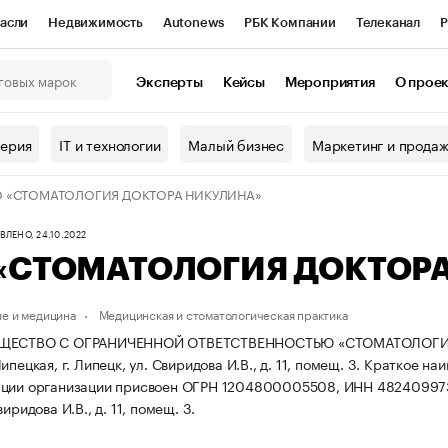
асли
Недвижимость
Autonews
РБК Компании
Телеканал
Р
К Курсы
РБК Life
Тренды
Визионеры
Национальные проекты
Эксперты
Кейсы
Мероприятия
О прое
онный клуб
Исследования
Кредитные рейтинги
Франшизы
Г
терия
IT и технологии
Малый бизнес
Маркетинг и прода
Проверка контрагентов
Политика
Экономика
Бизнес
 «СТОМАТОЛОГИЯ ДОКТОРА НИКУЛИНА»
ы
ЛЕНО, 24.10.2022
«СТОМАТОЛОГИЯ ДОКТОР
е и медицина
Медицинская и стоматологическая практика
ЩЕСТВО С ОГРАНИЧЕННОЙ ОТВЕТСТВЕННОСТЬЮ «СТОМАТОЛОГИЯ Д
ипецкая, г. Липецк, ул. Свиридова И.В., д. 11, помещ. 3.
Краткое на
ации организации присвоен ОГРН 1204800005508, ИНН 48240997
виридова И.В., д. 11, помещ. 3.