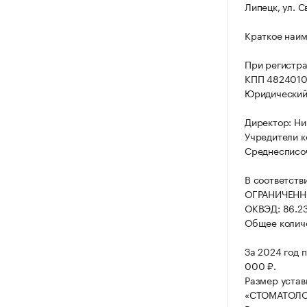
Липецк, ул. С
Краткое наи
При регистр
КПП 4824010
Юридический а
Директор: Н
Учредители к
Среднесписоч
В соответств
ОГРАНИЧЕНН
ОКВЭД: 86.23
Общее количе
За 2024 год 
000 ₽.
Размер уста
«СТОМАТОЛО