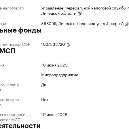
 налогового
Управление Федеральной налоговой службы 
Липецкой области
вой
398059, Липецк г, Неделина ул, д 4, корп А
ьные фонды
нный номер СФР
1027338720
 МСП
ния
10 июня 2020
Микропредприятие
лучателей
Да
и
держку за
Нет
д
его изменения в
10 июля 2026
ъектов МСП
еятельности