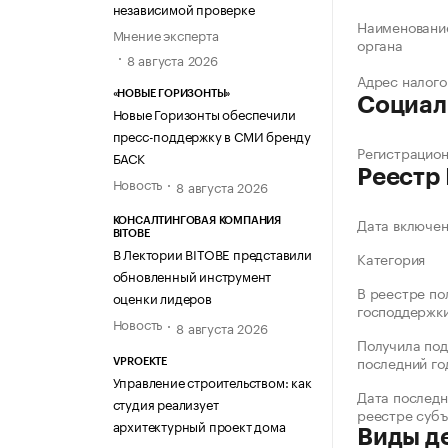
независимой проверке
Наименование
Мнение эксперта
органа
8 августа 2026
Адрес налого
«НОВЫЕ ГОРИЗОНТЫ»
Социал
Новые Горизонты обеспечили
пресс-поддержку в СМИ бренду
Регистрацио
БАСК
Реестр
Новость
8 августа 2026
Дата включе
КОНСАЛТИНГОВАЯ КОМПАНИЯ
BITOBE
В Лектории BITOBE представили
Категория
обновленный инструмент
В реестре по
оценки лидеров
господдержк
Новость
8 августа 2026
Получила под
последний го
VPROEKTE
Управление строительством: как
Дата последн
студия реализует
реестре суб
архитектурный проект дома
Виды д