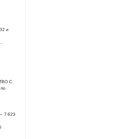
32 и
.
СТВО С
по
— 7 623
Ю