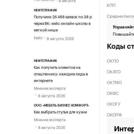
КПП
НЕФТЕТРАФИК
Среднесписо
Получили 26 468 заявок по 38 р
через ВК: кейс онлайн-школы в
Управляйт
мягкой нише
Повышайте
Кейс
8 августа 2026
Коды с
ОКПО
НЕФТЕТРАФИК
Как получить клиентов на
ОКАТО
спецтехнику: находим лиды в
интернете
ОКТМО
Мнение эксперта
ОКФС
8 августа 2026
ОКОГУ
ООО «МЕБЕЛЬ БИЗНЕС КОМФОРТ»
Как выбрать стулья для кухни
ОКОПФ
Мнение эксперта
8 августа 2026
Интер