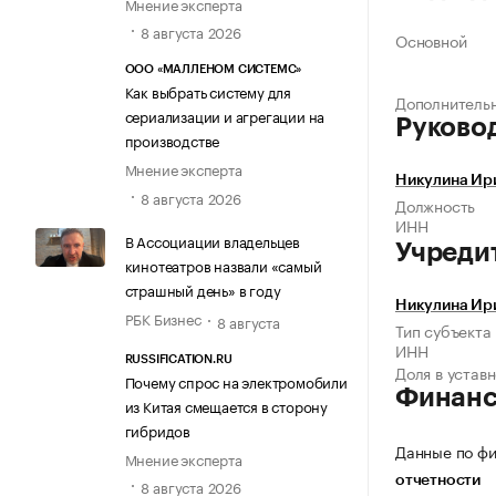
Мнение эксперта
8 августа 2026
Основной
ООО «МАЛЛЕНОМ СИСТЕМС»
Как выбрать систему для
Дополнитель
сериализации и агрегации на
Руково
производстве
Мнение эксперта
Никулина Ир
8 августа 2026
Должность
ИНН
В Ассоциации владельцев
Учреди
кинотеатров назвали «самый
страшный день» в году
Никулина Ир
РБК Бизнес
8 августа
Тип субъекта
ИНН
RUSSIFICATION.RU
Доля в устав
Почему спрос на электромобили
Финан
из Китая смещается в сторону
гибридов
Данные по фи
Мнение эксперта
отчетности
8 августа 2026