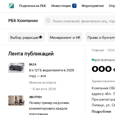
Подписка на РБК
Инвестиции
Мероприятия
Отр
Спорт
Школа управления РБК
РБК Образование
РБ
РБК Компании
Город
Стиль
Крипто
РБК Бизнес-среда
Дискусси
Выбор редакции
Менеджмент и HR
Право и бухгал
Спецпроекты СПб
Конференции СПб
Спецпроекты
Главная
ООО
Технологии и медиа
Финансы
Рынок наличной валют
Лента публикаций
ДЕЙСТВУЕТ
ОБНОВ
BAZA
ООО 
8 и 12 ГБ видеопамяти в 2026
году — все
Здравоохранени
Мнение эксперта
Компания ОБ
9 августа 2026
адресу обл. Л
ЭВОТРЕН
При регистр
Почему тренер не должен
Липецк, ул. С
комментировать каждое
Подробнее
повторение