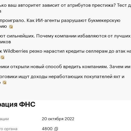
ко ваш авторитет зависит от атрибутов престижа? Тест д
в
 проиграло. Как ИИ-агенты разрушают букмекерскую
рию
ют сильнейших. Почему компании избавляются от лучших
ников
к Wildberries резко нарастил кредиты селлерам до атак н
ики открыли новый способ вредить компаниям. Зачем им
оговики ищут доходы неработающих покупателей яхт и
р
рация ФНС
ации
20 октября 2022
го органа
4800