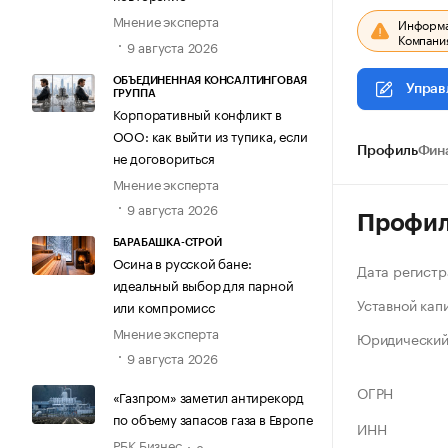
Мнение эксперта
Информац
Компания
9 августа 2026
ОБЪЕДИНЕННАЯ КОНСАЛТИНГОВАЯ
Управ
ГРУППА
Корпоративный конфликт в
ООО: как выйти из тупика, если
Профиль
Фин
не договориться
Мнение эксперта
9 августа 2026
Профи
БАРАБАШКА-СТРОЙ
Осина в русской бане:
Дата регистр
идеальный выбор для парной
Уставной кап
или компромисс
Мнение эксперта
Юридический
9 августа 2026
ОГРН
«Газпром» заметил антирекорд
по объему запасов газа в Европе
ИНН
РБК Бизнес
8 августа