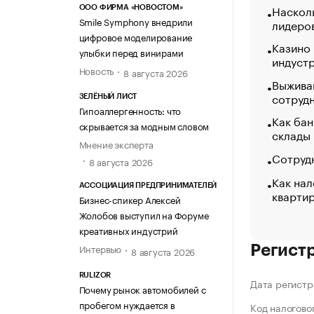
Насколь
ООО ФИРМА «НОВОСТОМ»
Smile Symphony внедрили
лидеро
цифровое моделирование
Казино
улыбки перед винирами
индуст
Новость
8 августа 2026
Выжива
сотруд
ЗЕЛЁНЫЙ ЛИСТ
Гипоаллергенность: что
Как бан
скрывается за модным словом
склады
Мнение эксперта
Сотрудн
8 августа 2026
Как нал
АССОЦИАЦИЯ ПРЕДПРИНИМАТЕЛЕЙ
кварти
Бизнес-спикер Алексей
Жолобов выступил на Форуме
креативных индустрий
Интервью
Регист
8 августа 2026
RULIZOR
Дата регистр
Почему рынок автомобилей с
пробегом нуждается в
Код налогово