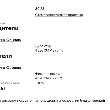
86.23
Стоматологическая практика
ные
дители
ина Юрьевна
Директор
482613471276
тели
ина Юрьевна
Физическое лицо
482613471276
ном капитале
100%
сы
нансовым показателям приведены на основании
бухгалтерской