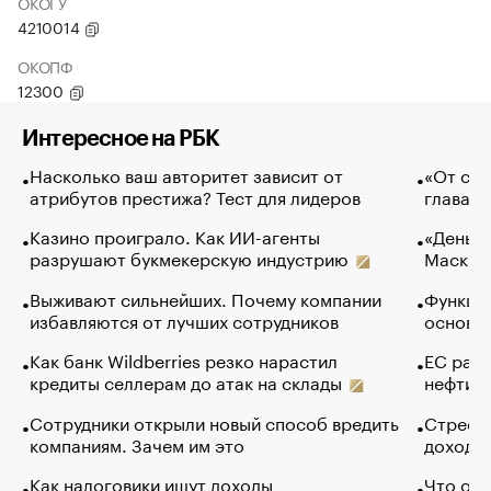
ОКОГУ
4210014
ОКОПФ
12300
Интересное на РБК
Насколько ваш авторитет зависит от
«От спо
атрибутов престижа? Тест для лидеров
глава к
Казино проиграло. Как ИИ-агенты
«Деньги
разрушают букмекерскую индустрию
Маск в 
Выживают сильнейших. Почему компании
Функции
избавляются от лучших сотрудников
основ э
Как банк Wildberries резко нарастил
ЕС раз
кредиты селлерам до атак на склады
нефти —
Сотрудники открыли новый способ вредить
Стресс 
компаниям. Зачем им это
доходов
Как налоговики ищут доходы
Что обв