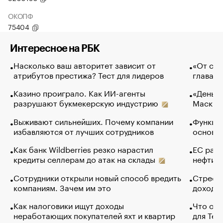
ОКОПФ
75404
Интересное на РБК
Насколько ваш авторитет зависит от
«От спо
атрибутов престижа? Тест для лидеров
глава к
Казино проиграло. Как ИИ-агенты
«Деньги
разрушают букмекерскую индустрию
Маск в 
Выживают сильнейших. Почему компании
Функции
избавляются от лучших сотрудников
основ э
Как банк Wildberries резко нарастил
ЕС раз
кредиты селлерам до атак на склады
нефти —
Сотрудники открыли новый способ вредить
Стресс 
компаниям. Зачем им это
доходов
Как налоговики ищут доходы
Что обв
неработающих покупателей яхт и квартир
для Tel