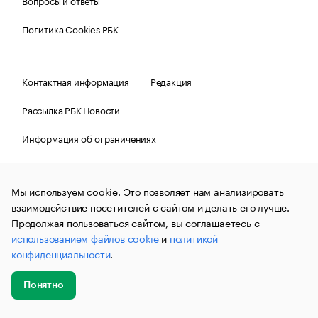
Вопросы и ответы
Политика Cookies РБК
Контактная информация
Редакция
Рассылка РБК Новости
Информация об ограничениях
Правовая информация
О соблюдении авторских прав
Мы используем cookie. Это позволяет нам анализировать
© АО «РОСБИЗНЕСКОНСАЛТИНГ»,
1995–2026.
Сообщения
и материалы информационного агентства «РБК»
взаимодействие посетителей с сайтом и делать его лучше.
(зарегистрировано Федеральной службой по надзору в сфере
Продолжая пользоваться сайтом, вы соглашаетесь с
связи, информационных технологий и массовых
использованием файлов cookie
и
политикой
коммуникаций (Роскомнадзор) 09.12.2015 за номером ИА
№ФС77-63848) сопровождаются пометкой «РБК». Отдельные
конфиденциальности
.
публикации могут содержать информацию,
не предназначенную для пользователей
до 18 лет.
companycardsfeedback@rbc.ru
Понятно
Добавить
Главное
Эксперты
Кейсы
Мероприятия
новость