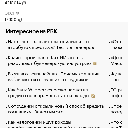
4210014
ОКОПФ
12300
Интересное на РБК
Насколько ваш авторитет зависит от
«От спо
атрибутов престижа? Тест для лидеров
глава к
Казино проиграло. Как ИИ-агенты
«Деньги
разрушают букмекерскую индустрию
Маск в 
Выживают сильнейших. Почему компании
Функции
избавляются от лучших сотрудников
основ э
Как банк Wildberries резко нарастил
ЕС раз
кредиты селлерам до атак на склады
нефти —
Сотрудники открыли новый способ вредить
Стресс 
компаниям. Зачем им это
доходов
Как налоговики ищут доходы
Что обв
неработающих покупателей яхт и квартир
для Tel