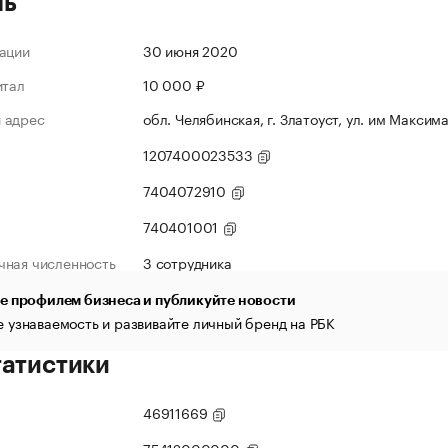
ль
ации
30 июня 2020
итал
10 000 ₽
 адрес
обл. Челябинская, г. Златоуст, ул. им Максима 
1207400023533
7404072910
740401001
чная численность
3 сотрудника
е профилем бизнеса и публикуйте новости
 узнаваемость и развивайте личный бренд на РБК
татистики
46911669