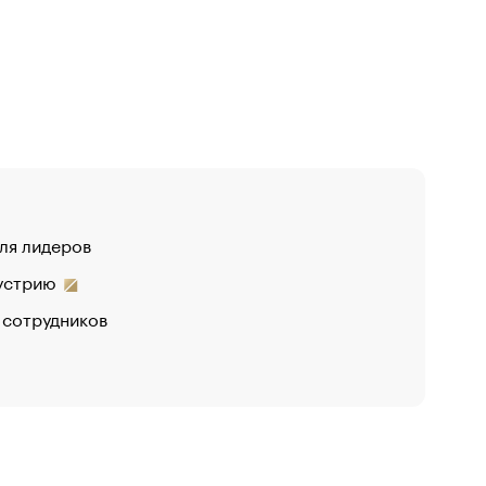
для лидеров
дустрию
 сотрудников