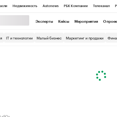
асли
Недвижимость
Autonews
РБК Компании
Телеканал
Р
К Курсы
РБК Life
Тренды
Визионеры
Национальные проекты
Эксперты
Кейсы
Мероприятия
О прое
уб
Исследования
Кредитные рейтинги
Франшизы
Газета
ия
IT и технологии
Малый бизнес
Маркетинг и продажи
Фина
Проверка контрагентов
Политика
Экономика
Бизнес
ы
 «БО»