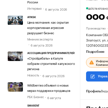
России
Интервью
6 августа 2026
ДЕЙСТВУЕТ
ОБНОВ
ООО 
АПКБК
Цена молчания: как скрытая
корпоративная агрессия
Производство
разрушает бизнес
Компания ОБ
Мнение эксперта
Златоуст, ул.
12074000235
6 августа 2026
Подробнее
АССОЦИАЦИЯ ПРЕДПРИНИМАТЕЛЕЙ
«Стройдебаты» в Калуге
Информац
собрали строителей калужского
Компания
региона
Новость
6 августа 2026
Управ
Wildberries объявил о новых
мерах поддержки продавцов
Профиль
Виды
РБК Бизнес
6 августа
SMARENT