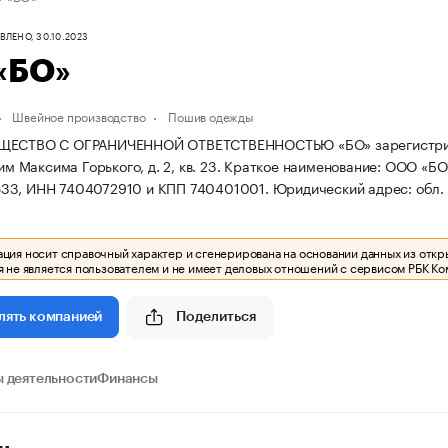
ЛЕНО, 30.10.2023
«БО»
Швейное производство
Пошив одежды
ЩЕСТВО С ОГРАНИЧЕННОЙ ОТВЕТСТВЕННОСТЬЮ «БО» зарегистрирован
 им Максима Горького, д. 2, кв. 23.
Краткое наименование: ООО «БО
33, ИНН 7404072910 и КПП 740401001.
Юридический адрес: обл. Че
ия носит справочный характер и сгенерирована на основании данных из откр
 не является пользователем и не имеет деловых отношений с сервисом РБК Ко
Поделиться
лять компанией
 деятельности
Финансы