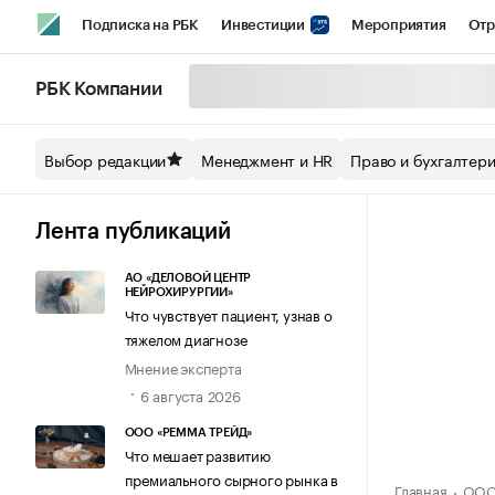
Подписка на РБК
Инвестиции
Мероприятия
Отр
Спорт
Школа управления РБК
РБК Образование
РБ
РБК Компании
Стиль
Крипто
РБК Бизнес-среда
Дискуссионный кл
Выбор редакции
Менеджмент и HR
Право и бухгалтер
Спецпроекты СПб
Конференции СПб
Спецпроекты
Технологии и медиа
Финансы
Рынок наличной валют
Лента публикаций
АО «ДЕЛОВОЙ ЦЕНТР
НЕЙРОХИРУРГИИ»
Что чувствует пациент, узнав о
тяжелом диагнозе
Мнение эксперта
6 августа 2026
ООО «РЕММА ТРЕЙД»
Что мешает развитию
премиального сырного рынка в
Главная
ООО