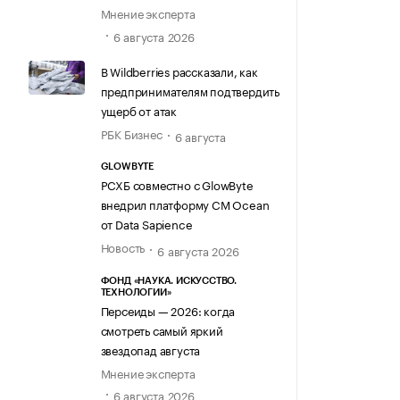
Мнение эксперта
6 августа 2026
В Wildberries рассказали, как
предпринимателям подтвердить
ущерб от атак
РБК Бизнес
6 августа
GLOWBYTE
РСХБ совместно с GlowByte
внедрил платформу CM Ocean
от Data Sapience
Новость
6 августа 2026
ФОНД «НАУКА. ИСКУССТВО.
ТЕХНОЛОГИИ»
Персеиды — 2026: когда
смотреть самый яркий
звездопад августа
Мнение эксперта
6 августа 2026