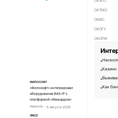
ОКАТО
ОКТМО
ОКФС
ОКОГУ
ОКОПФ
Интер
Насколь
Казино
Выжива
ФИЛОСОФТ
Как бан
«Философт» интегрировал
оборудование BAS-IP с
платформой «Мажордом»
Новость
6 августа 2026
ЭМЦТ