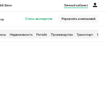
БК Вино
Личный кабинет
Город
Стать экспертом
Управлять компанией
кте
нсы
Недвижимость
Ретейл
Производство
Транспорт
Образ