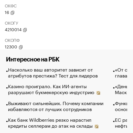
ОКФС
16
ОКОГУ
4210014
ОКОПФ
12300
Интересное на РБК
Насколько ваш авторитет зависит от
«От спо
атрибутов престижа? Тест для лидеров
глава к
Казино проиграло. Как ИИ-агенты
«Деньги
разрушают букмекерскую индустрию
Маск в 
Выживают сильнейших. Почему компании
Функции
избавляются от лучших сотрудников
основ э
Как банк Wildberries резко нарастил
ЕС раз
кредиты селлерам до атак на склады
нефти —