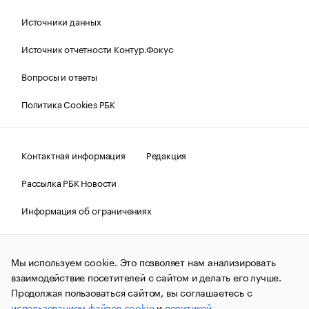
Источники данных
Источник отчетности Контур.Фокус
Вопросы и ответы
Политика Cookies РБК
Контактная информация
Редакция
Рассылка РБК Новости
Информация об ограничениях
Правовая информация
О соблюдении авторских прав
Мы используем cookie. Это позволяет нам анализировать
© АО «РОСБИЗНЕСКОНСАЛТИНГ»,
1995–2026.
Сообщения
и материалы информационного агентства «РБК»
взаимодействие посетителей с сайтом и делать его лучше.
(зарегистрировано Федеральной службой по надзору в сфере
Продолжая пользоваться сайтом, вы соглашаетесь с
связи, информационных технологий и массовых
использованием файлов cookie
и
политикой
коммуникаций (Роскомнадзор) 09.12.2015 за номером ИА