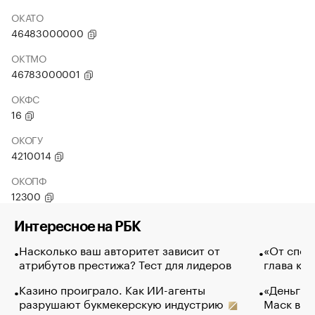
ОКАТО
46483000000
ОКТМО
46783000001
ОКФС
16
ОКОГУ
4210014
ОКОПФ
12300
Интересное на РБК
Насколько ваш авторитет зависит от
«От спор
атрибутов престижа? Тест для лидеров
глава ко
Казино проиграло. Как ИИ-агенты
«Деньги б
разрушают букмекерскую индустрию
Маск в и