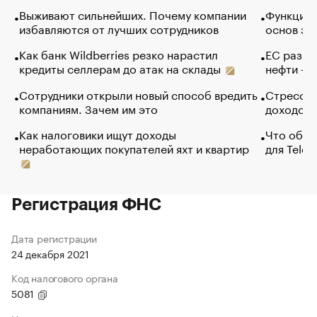
Выживают сильнейших. Почему компании
Функции 
избавляются от лучших сотрудников
основ эф
Как банк Wildberries резко нарастил
ЕС разре
кредиты селлерам до атак на склады
нефти — 
Сотрудники открыли новый способ вредить
Стресс о
компаниям. Зачем им это
доходов 
Как налоговики ищут доходы
Что обви
неработающих покупателей яхт и квартир
для Tele
Регистрация ФНС
Дата регистрации
24 декабря 2021
Код налогового органа
5081