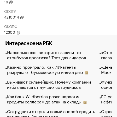
16
ОКОГУ
4210014
ОКОПФ
12300
Интересное на РБК
Насколько ваш авторитет зависит от
«От спо
атрибутов престижа? Тест для лидеров
глава к
Казино проиграло. Как ИИ-агенты
«Деньги
разрушают букмекерскую индустрию
Маск в 
Выживают сильнейших. Почему компании
Функции
избавляются от лучших сотрудников
основ э
Как банк Wildberries резко нарастил
ЕС раз
кредиты селлерам до атак на склады
нефти —
Сотрудники открыли новый способ вредить
Стресс 
компаниям. Зачем им это
доходов