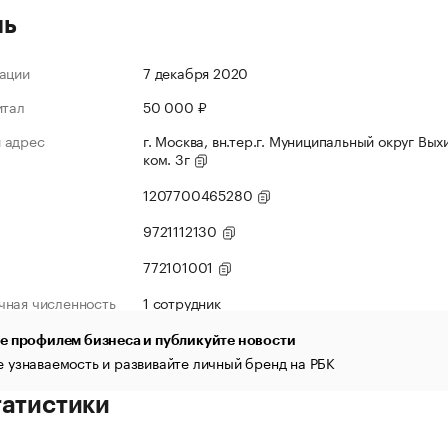
ль
ации
7 декабря 2020
итал
50 000 ₽
 адрес
г. Москва, вн.тер.г. Муниципальный округ Выхи
ком. 3г
1207700465280
9721112130
772101001
чная численность
1 сотрудник
е профилем бизнеса и публикуйте новости
 узнаваемость и развивайте личный бренд на РБК
татистики