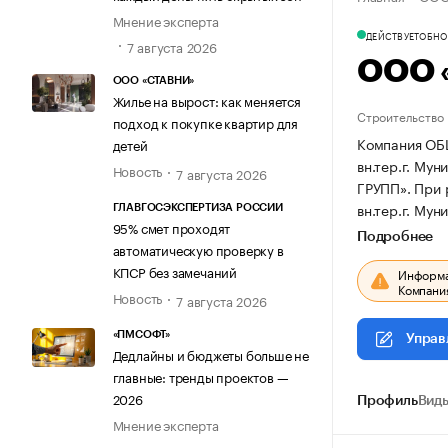
Мнение эксперта
ДЕЙСТВУЕТ
ОБНОВ
7 августа 2026
ООО 
ООО «СТАВНИ»
Жилье на вырост: как меняется
Строительство
подход к покупке квартир для
Компания ОБ
детей
вн.тер.г. Мун
Новость
7 августа 2026
ГРУПП».
При 
вн.тер.г. Мун
ГЛАВГОСЭКСПЕРТИЗА РОССИИ
95% смет проходят
Подробнее
автоматическую проверку в
КПСР без замечаний
Информац
Компания
Новость
7 августа 2026
«ПМСОФТ»
Управ
Дедлайны и бюджеты больше не
главные: тренды проектов —
2026
Профиль
Виды
Мнение эксперта