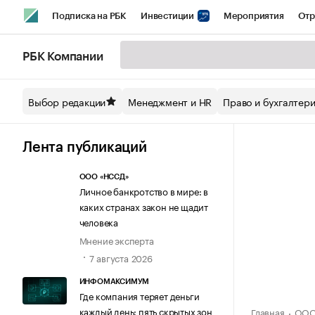
Подписка на РБК
Инвестиции
Мероприятия
Отр
Спорт
Школа управления РБК
РБК Образование
РБ
РБК Компании
Стиль
Крипто
РБК Бизнес-среда
Дискуссионный кл
Выбор редакции
Менеджмент и HR
Право и бухгалтер
Спецпроекты СПб
Конференции СПб
Спецпроекты
Технологии и медиа
Финансы
Рынок наличной валют
Лента публикаций
ООО «НССД»
Личное банкротство в мире: в
каких странах закон не щадит
человека
Мнение эксперта
7 августа 2026
ИНФОМАКСИМУМ
Где компания теряет деньги
каждый день: пять скрытых зон
Главная
ООО