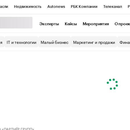
асли
Недвижимость
Autonews
РБК Компании
Телеканал
Р
К Курсы
РБК Life
Тренды
Визионеры
Национальные проекты
Эксперты
Кейсы
Мероприятия
О прое
уб
Исследования
Кредитные рейтинги
Франшизы
Газета
ия
IT и технологии
Малый бизнес
Маркетинг и продажи
Фина
Проверка контрагентов
Политика
Экономика
Бизнес
ы
 «ПАРТНЁР ГРУПП»