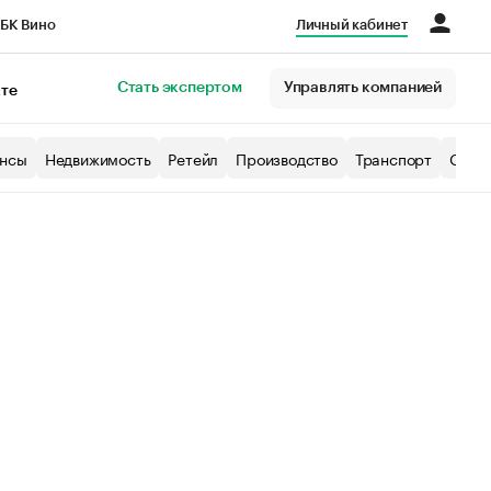
БК Вино
Личный кабинет
Город
Стать экспертом
Управлять компанией
кте
нсы
Недвижимость
Ретейл
Производство
Транспорт
Образ