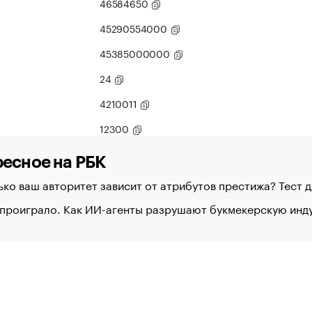
46584650
45290554000
45385000000
24
4210011
12300
есное на РБК
ко ваш авторитет зависит от атрибутов престижа? Тест 
 проиграло. Как ИИ-агенты разрушают букмекерскую ин