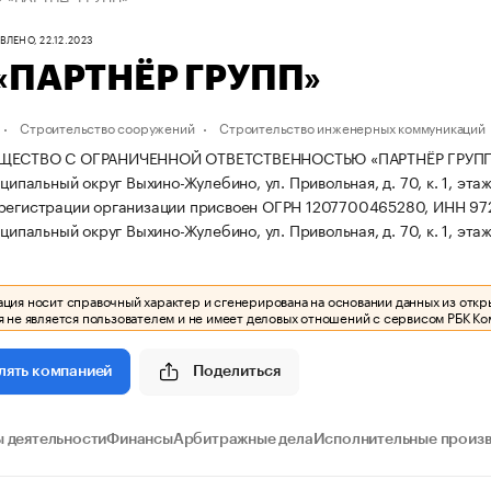
ЛЕНО, 22.12.2023
«ПАРТНЁР ГРУПП»
Строительство сооружений
Строительство инженерных коммуникаций
ЩЕСТВО С ОГРАНИЧЕННОЙ ОТВЕТСТВЕННОСТЬЮ «ПАРТНЁР ГРУПП» зар
иципальный округ Выхино-Жулебино, ул. Привольная, д. 70, к. 1, этаж 
регистрации организации присвоен ОГРН 1207700465280, ИНН 972
иципальный округ Выхино-Жулебино, ул. Привольная, д. 70, к. 1, этаж 
ия носит справочный характер и сгенерирована на основании данных из откр
 не является пользователем и не имеет деловых отношений с сервисом РБК Ко
Поделиться
лять компанией
 деятельности
Финансы
Арбитражные дела
Исполнительные произ