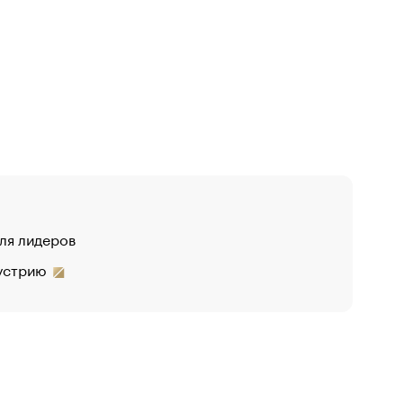
для лидеров
дустрию