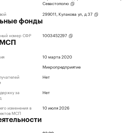
Севастополю
вой
299011, Кулакова ул, д 37
ьные фонды
нный номер СФР
1003452297
 МСП
ния
10 марта 2020
Микропредприятие
лучателей
Нет
и
держку за
Нет
д
его изменения в
10 июля 2026
ъектов МСП
еятельности