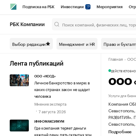
Подписка на РБК
Инвестиции
Мероприятия
Отр
Спорт
Школа управления РБК
РБК Образование
РБ
РБК Компании
Город
Стиль
Крипто
РБК Бизнес-среда
Дискусси
Выбор редакции
Менеджмент и HR
Право и бухгал
Спецпроекты СПб
Конференции СПб
Спецпроекты
Главная
ООО
Технологии и медиа
Финансы
Рынок наличной валют
Лента публикаций
ДЕЙСТВУЕТ
ОБНОВ
ООО «НССД»
ООО 
Личное банкротство в мире: в
каких странах закон не щадит
Услуги для бизн
человека
Компания ОБ
Мнение эксперта
Севастополь, 
7 августа 2026
РАЗВИТИЯ».
П
ИНФОМАКСИМУМ
Севастополь, 
Где компания теряет деньги
Подробнее
каждый день: пять скрытых зон