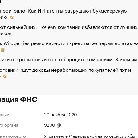
в
 проиграло. Как ИИ-агенты разрушают букмекерскую
рию
ют сильнейших. Почему компании избавляются от лучших
ников
к Wildberries резко нарастил кредиты селлерам до атак н
ики открыли новый способ вредить компаниям. Зачем им
оговики ищут доходы неработающих покупателей яхт и
р
рация ФНС
ации
20 ноября 2020
го органа
9200
 налогового
Управление Федеральной налоговой службы п