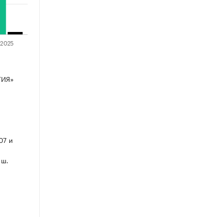
ТИЯ»
07 и
 ш.