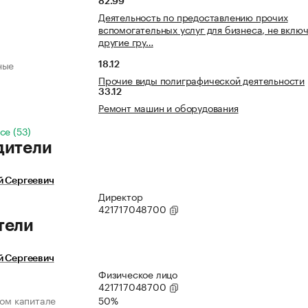
82.99
Деятельность по предоставлению прочих
вспомогательных услуг для бизнеса, не включ
другие гру…
ные
18.12
Прочие виды полиграфической деятельности
33.12
Ремонт машин и оборудования
се (53)
дители
й Сергеевич
Директор
421717048700
тели
й Сергеевич
Физическое лицо
421717048700
ном капитале
50%