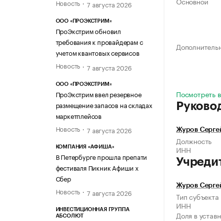
Основной
Новость
7 августа 2026
ООО «ПРОЭКСТРИМ»
ПроЭкстрим обновил
требования к провайдерам с
Дополнитель
учетом квантовых сервисов
Новость
7 августа 2026
ООО «ПРОЭКСТРИМ»
Посмотреть в
ПроЭкстрим ввел резервное
размещение запасов на складах
Руково
маркетплейсов
Новость
7 августа 2026
Журов Серге
Должность
КОМПАНИЯ «АФИША»
ИНН
В Петербурге прошла препати
Учреди
фестиваля Пикник Афиши х
Сбер
Журов Серге
Новость
7 августа 2026
Тип субъекта
ИНН
ИНВЕСТИЦИОННАЯ ГРУППА
Доля в устав
АБСОЛЮТ