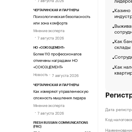
лидеро
Казино
ЧЕРТАРИНСКАЯ И ПАРТНЕРЫ
индуст
Психологическая безопасность
или зона комфорта
Выжива
Мнение эксперта
сотруд
7 августа 2026
Как бан
склады
НО «СОЮЗЦЕМЕНТ»
Более 110 профессионалов
Сотрудн
отмечены наградами НО
Как нал
«СОЮЗЦЕМЕНТ»
кварти
Новость
7 августа 2026
ЧЕРТАРИНСКАЯ И ПАРТНЕРЫ
Как измеряют управленческую
Регист
сложность мышления лидера
Мнение эксперта
Дата регистр
7 августа 2026
Код налогово
FRESH RUSSIAN COMMUNICATIONS
(FRC)
Наименование