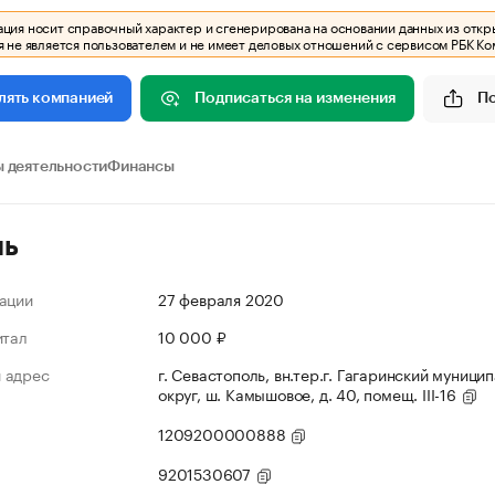
ия носит справочный характер и сгенерирована на основании данных из откр
 не является пользователем и не имеет деловых отношений с сервисом РБК Ко
Подписаться на изменения
П
лять компанией
 деятельности
Финансы
ль
ации
27 февраля 2020
итал
10 000 ₽
 адрес
г. Севастополь, вн.тер.г. Гагаринский муници
округ, ш. Камышовое, д. 40, помещ. III-16
1209200000888
9201530607