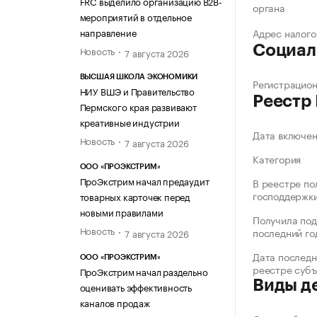
FRC выделило организацию B2B-
органа
мероприятий в отдельное
направление
Адрес налого
Социал
Новость
7 августа 2026
ВЫСШАЯ ШКОЛА ЭКОНОМИКИ
Регистрацио
НИУ ВШЭ и Правительство
Реестр
Пермского края развивают
креативные индустрии
Дата включе
Новость
7 августа 2026
Категория
ООО «ПРОЭКСТРИМ»
ПроЭкстрим начал предаудит
В реестре по
господдержк
товарных карточек перед
новыми правилами
Получила под
Новость
последний го
7 августа 2026
Дата последн
ООО «ПРОЭКСТРИМ»
реестре суб
ПроЭкстрим начал раздельно
Виды д
оценивать эффективность
каналов продаж