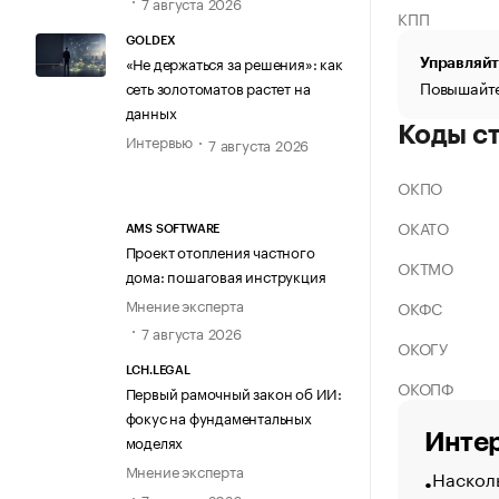
7 августа 2026
КПП
GOLDEX
«Не держаться за решения»: как
Управляйт
Повышайте
сеть золотоматов растет на
данных
Коды с
Интервью
7 августа 2026
ОКПО
ОКАТО
AMS SOFTWARE
Проект отопления частного
ОКТМО
дома: пошаговая инструкция
Мнение эксперта
ОКФС
7 августа 2026
ОКОГУ
LCH.LEGAL
ОКОПФ
Первый рамочный закон об ИИ:
фокус на фундаментальных
Интер
моделях
Мнение эксперта
Насколь
7 августа 2026