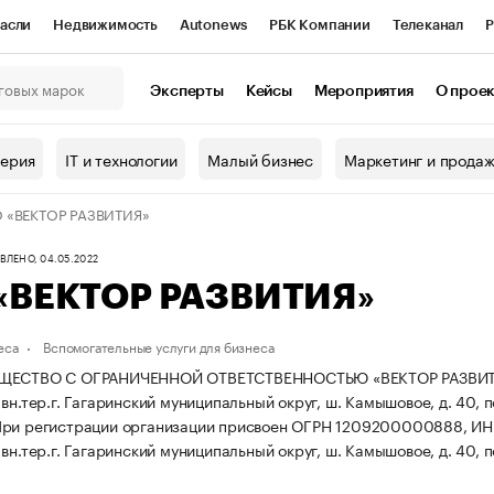
асли
Недвижимость
Autonews
РБК Компании
Телеканал
Р
К Курсы
РБК Life
Тренды
Визионеры
Национальные проекты
Эксперты
Кейсы
Мероприятия
О прое
онный клуб
Исследования
Кредитные рейтинги
Франшизы
Г
терия
IT и технологии
Малый бизнес
Маркетинг и прода
Проверка контрагентов
Политика
Экономика
Бизнес
 «ВЕКТОР РАЗВИТИЯ»
ы
ЛЕНО, 04.05.2022
«ВЕКТОР РАЗВИТИЯ»
еса
Вспомогательные услуги для бизнеса
ЩЕСТВО С ОГРАНИЧЕННОЙ ОТВЕТСТВЕННОСТЬЮ «ВЕКТОР РАЗВИТИЯ» з
вн.тер.г. Гагаринский муниципальный округ, ш. Камышовое, д. 40, по
ри регистрации организации присвоен ОГРН 1209200000888, И
вн.тер.г. Гагаринский муниципальный округ, ш. Камышовое, д. 40, по