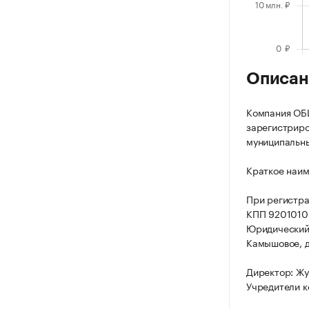
Описан
Компания О
зарегистриров
муниципальный
Краткое наи
При регистр
КПП 9201010
Юридический а
Камышовое, д.
Директор: Жу
Учредители к