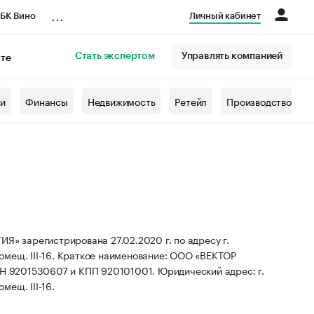
...
БК Вино
Личный кабинет
Стать экспертом
Управлять компанией
кте
азета
жи
Финансы
Недвижимость
Ретейл
Производство
арегистрирована 27.02.2020 г. по адресу г.
мещ. III-16.
Краткое наименование: ООО «ВЕКТОР
НН 9201530607 и КПП 920101001.
Юридический адрес: г.
мещ. III-16.