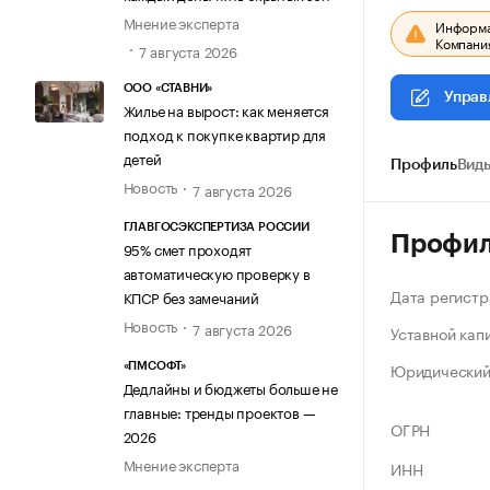
Мнение эксперта
Информац
Компания
7 августа 2026
ООО «СТАВНИ»
Управ
Жилье на вырост: как меняется
подход к покупке квартир для
детей
Профиль
Виды
Новость
7 августа 2026
ГЛАВГОСЭКСПЕРТИЗА РОССИИ
Профи
95% смет проходят
автоматическую проверку в
Дата регистр
КПСР без замечаний
Новость
7 августа 2026
Уставной кап
Юридический
«ПМСОФТ»
Дедлайны и бюджеты больше не
главные: тренды проектов —
ОГРН
2026
Мнение эксперта
ИНН