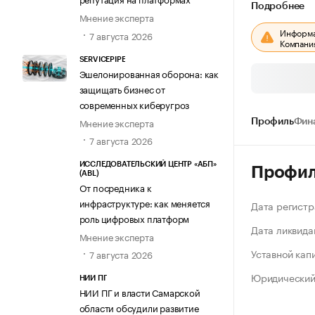
Подробнее
Мнение эксперта
Информац
7 августа 2026
Компания
SERVICEPIPE
Эшелонированная оборона: как
защищать бизнес от
современных киберугроз
Мнение эксперта
Профиль
Фин
7 августа 2026
ИССЛЕДОВАТЕЛЬСКИЙ ЦЕНТР «АБП»
Профи
(ABL)
От посредника к
инфраструктуре: как меняется
Дата регистр
роль цифровых платформ
Дата ликвида
Мнение эксперта
Уставной кап
7 августа 2026
Юридический
НИИ ПГ
НИИ ПГ и власти Самарской
области обсудили развитие