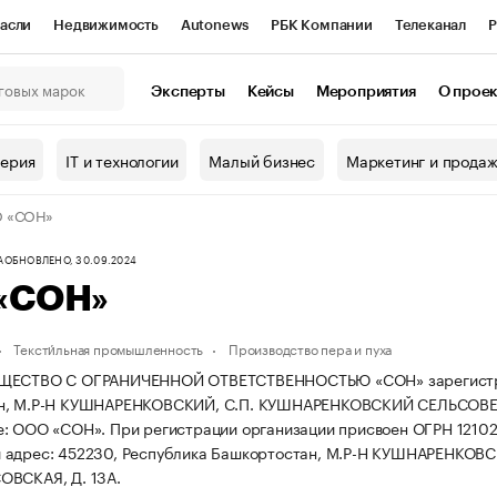
асли
Недвижимость
Autonews
РБК Компании
Телеканал
Р
К Курсы
РБК Life
Тренды
Визионеры
Национальные проекты
Эксперты
Кейсы
Мероприятия
О прое
онный клуб
Исследования
Кредитные рейтинги
Франшизы
Г
терия
IT и технологии
Малый бизнес
Маркетинг и прода
Проверка контрагентов
Политика
Экономика
Бизнес
 «СОН»
ы
А
ОБНОВЛЕНО, 30.09.2024
«СОН»
Тексти́льная промышленность
Производство пера и пуха
ЩЕСТВО С ОГРАНИЧЕННОЙ ОТВЕТСТВЕННОСТЬЮ «СОН» зарегистриров
н, М.Р-Н КУШНАРЕНКОВСКИЙ, С.П. КУШНАРЕНКОВСКИЙ СЕЛЬСОВЕТ,
е: ООО «СОН».
При регистрации организации присвоен ОГРН 121
 адрес: 452230, Республика Башкортостан, М.Р-Н КУШНАРЕНКО
ОВСКАЯ, Д. 13А.