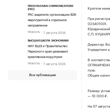
FRESH RUSSIAN COMMUNICATIONS
Краткое наи
(FRC)
FRC выделило организацию B2B-
При регистр
мероприятий в отдельное
023401001.
направление
Юридический
Новость
7 августа 2026
С.П. КУШНАР
ВЫСШАЯ ШКОЛА ЭКОНОМИКИ
Директор: Во
НИУ ВШЭ и Правительство
Учредители к
Пермского края развивают
креативные индустрии
В соответств
Новость
7 августа 2026
ОГРАНИЧЕННО
пуха.
Общее количе
Все публикации
Размер уста
— 10 000 ₽.
На 07 август