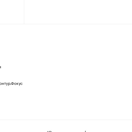
я
Контур.Фокус
овости
Юридическая информация