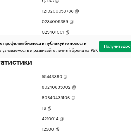
Д. 13А
1210200053788
0234009369
023401001
е профилем бизнеса и публикуйте новости
Получить дос
 узнаваемость и развивайте личный бренд на РБК
татистики
55443380
80240835002
80640435106
16
4210014
12300