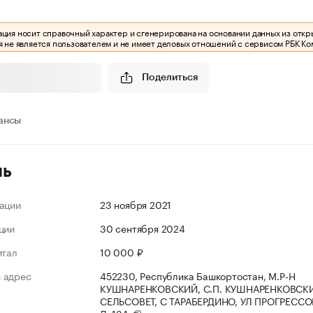
ия носит справочный характер и сгенерирована на основании данных из откр
 не является пользователем и не имеет деловых отношений с сервисом РБК Ко
Поделиться
ансы
ль
ации
23 ноября 2021
ции
30 сентября 2024
итал
10 000 ₽
 адрес
452230, Республика Башкортостан, М.Р-Н
КУШНАРЕНКОВСКИЙ, С.П. КУШНАРЕНКОВСК
СЕЛЬСОВЕТ, С ТАРАБЕРДИНО, УЛ ПРОГРЕССО