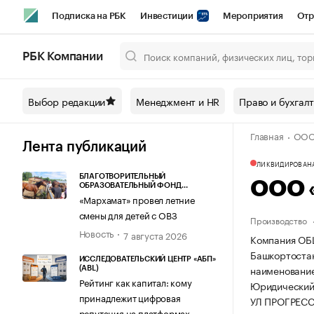
Подписка на РБК
Инвестиции
Мероприятия
Отр
Спорт
Школа управления РБК
РБК Образование
РБ
РБК Компании
Город
Стиль
Крипто
РБК Бизнес-среда
Дискусси
Выбор редакции
Менеджмент и HR
Право и бухгал
Спецпроекты СПб
Конференции СПб
Спецпроекты
Главная
ООО
Технологии и медиа
Финансы
Рынок наличной валют
Лента публикаций
ЛИКВИДИРОВАН
БЛАГОТВОРИТЕЛЬНЫЙ
ООО 
ОБРАЗОВАТЕЛЬНЫЙ ФОНД
«МАРХАМАТ»
«Мархамат» провел летние
смены для детей с ОВЗ
Производство
Новость
7 августа 2026
Компания ОБ
Башкортоста
ИССЛЕДОВАТЕЛЬСКИЙ ЦЕНТР «АБП»
наименовани
(ABL)
Рейтинг как капитал: кому
Юридический
принадлежит цифровая
УЛ ПРОГРЕСС
репутация на платформах