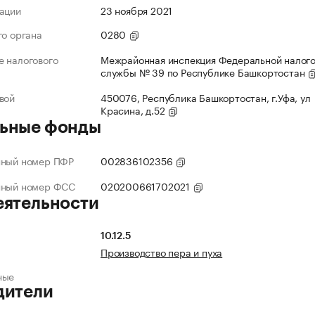
ации
23 ноября 2021
го органа
0280
 налогового
Межрайонная инспекция Федеральной налог
службы № 39 по Республике Башкортостан
вой
450076, Республика Башкортостан, г.Уфа, ул
Красина, д.52
ьные фонды
нный номер ПФР
002836102356
нный номер ФСС
020200661702021
еятельности
10.12.5
Производство пера и пуха
ные
дители