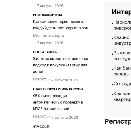
7 августа 2026
Интер
ИНФОМАКСИМУМ
Насколь
Где компания теряет деньги
лидеро
каждый день: пять скрытых зон
Мнение эксперта
Казино
индуст
7 августа 2026
Выжива
ООО «СТАВНИ»
сотруд
Жилье на вырост: как меняется
подход к покупке квартир для
Как бан
детей
склады
Новость
7 августа 2026
Сотрудн
ГЛАВГОСЭКСПЕРТИЗА РОССИИ
Как нал
95% смет проходят
кварти
автоматическую проверку в
КПСР без замечаний
Новость
7 августа 2026
Регист
«ПМСОФТ»