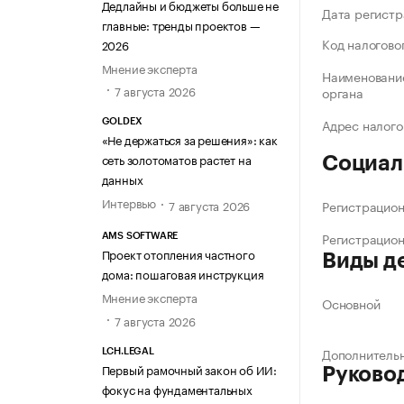
Дедлайны и бюджеты больше не
Дата регистр
главные: тренды проектов —
Код налогово
2026
Мнение эксперта
Наименование
7 августа 2026
органа
Адрес налого
GOLDEX
«Не держаться за решения»: как
сеть золотоматов растет на
Социал
данных
Интервью
Регистрацио
7 августа 2026
Регистрацио
AMS SOFTWARE
Проект отопления частного
Виды д
дома: пошаговая инструкция
Мнение эксперта
Основной
7 августа 2026
Дополнитель
LCH.LEGAL
Первый рамочный закон об ИИ:
Руково
фокус на фундаментальных