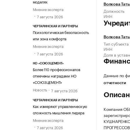
моделях
Волкова Тать
Мнение эксперта
Должность
ИНН
7 августа 2026
Учреди
ЧЕРТАРИНСКАЯ И ПАРТНЕРЫ
Психологическая безопасность
Волкова Тать
или зона комфорта
Тип субъекта
Мнение эксперта
ИНН
7 августа 2026
Доля в устав
Финан
НО «СОЮЗЦЕМЕНТ»
Более 110 профессионалов
Данные по фи
отмечены наградами НО
«СОЮЗЦЕМЕНТ»
отчетности
Новость
7 августа 2026
Описан
ЧЕРТАРИНСКАЯ И ПАРТНЕРЫ
Как измеряют управленческую
Компания О
сложность мышления лидера
зарегистриро
Мнение эксперта
КУШНАРЕНКОВ
ПРОГРЕССОВС
7 августа 2026