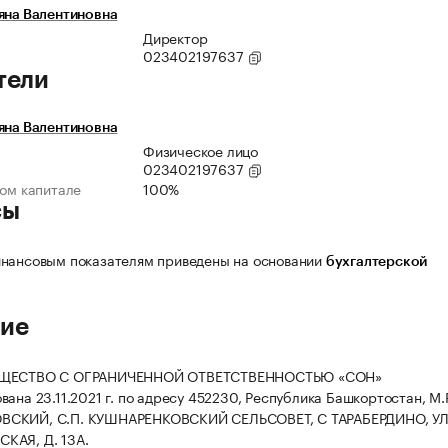
яна Валентиновна
Директор
023402197637
тели
яна Валентиновна
Физическое лицо
023402197637
ном капитале
100%
сы
нансовым показателям приведены на основании
бухгалтерской
ие
БЩЕСТВО С ОГРАНИЧЕННОЙ ОТВЕТСТВЕННОСТЬЮ «СОН»
вана 23.11.2021 г. по адресу 452230, Республика Башкортостан, М.
СКИЙ, С.П. КУШНАРЕНКОВСКИЙ СЕЛЬСОВЕТ, С ТАРАБЕРДИНО, У
КАЯ, Д. 13А.