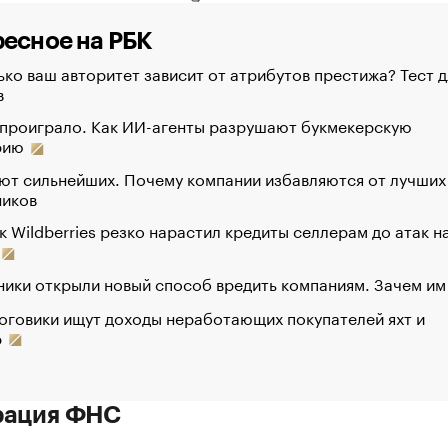
есное на РБК
ко ваш авторитет зависит от атрибутов престижа? Тест д
в
 проиграло. Как ИИ-агенты разрушают букмекерскую
рию
ют сильнейших. Почему компании избавляются от лучших
ников
к Wildberries резко нарастил кредиты селлерам до атак н
ики открыли новый способ вредить компаниям. Зачем им
оговики ищут доходы неработающих покупателей яхт и
р
рация ФНС