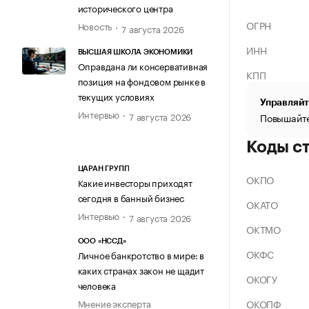
исторического центра
ОГРН
Новость
7 августа 2026
ИНН
ВЫСШАЯ ШКОЛА ЭКОНОМИКИ
Оправдана ли консервативная
КПП
позиция на фондовом рынке в
текущих условиях
Управляйт
Интервью
7 августа 2026
Повышайте
Коды с
ЦАРАН ГРУПП
ОКПО
Какие инвесторы приходят
сегодня в банный бизнес
ОКАТО
Интервью
7 августа 2026
ОКТМО
ООО «НССД»
ОКФС
Личное банкротство в мире: в
каких странах закон не щадит
ОКОГУ
человека
ОКОПФ
Мнение эксперта