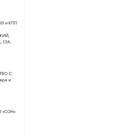
69 и КПП
СКИЙ,
 13А.
СТВО С
ера и
Ю «СОН»